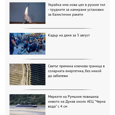
Украйна има нова цел в руския тил
- трудните за намиране установки
за балистични ракети
Кадър на деня за 3 август
Светът премина ключова граница в
соларната енергетика, без никой
да забележи
Мерките на Румъния повишиха
нивото на Дунав около АЕЦ "Черна
вода" с 4 см