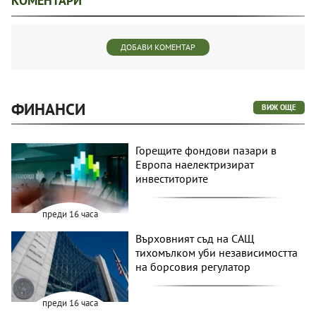
КОМЕНТАРИ
ДОБАВИ КОМЕНТАР
ФИНАНСИ
ВИЖ ОЩЕ
Горещите фондови пазари в
Европа наелектризират
инвеститорите
преди 16 часа
Върховният съд на САЩ
тихомълком уби независимостта
на борсовия регулатор
преди 16 часа