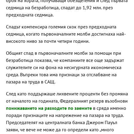
броя на хората, получаващи обезщетения и след първата
седмица на безработица, спадат до 1,92 млн. през
предходната седмица.
Спадът компенсира големия скок през предходната
седмица, когато първоначалните молби достигнаха най-
високото ниво за почти четири години.
Общият спад в първоначалните молби за помощи при
безработица показва, че компаниите все още задържат
служителите си на фона на несигурната икономическа
среда. Въпреки това има признаци за отслабване на
пазара на труда в САЩ.
След като поддържаше лихвените проценти без промяна
от началото на годината, Федералният резерв възобнови
понижаването на разходите по заемите
в сряда именно
поради признаците на напрежение на пазара на труда.
Председателят на централната банка Джером Пауъл
заяви, че вече не може да го определи като „много