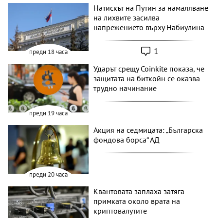
Натискът на Путин за намаляване
на лихвите засилва
напрежението върху Набиулина
1
преди 18 часа
Ударът срещу Coinkite показа, че
защитата на биткойн се оказва
трудно начинание
преди 19 часа
Акция на седмицата: „Българска
фондова борса“ АД
преди 20 часа
Квантовата заплаха затяга
примката около врата на
криптовалутите