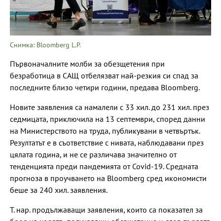
Снимка: Bloomberg L.P.
Първоначалните молби за обезщетения при
безработица в САЩ отбелязват най-резкия си спад за
последните близо четири години, предава Bloomberg.
Новите заявления са намалели с 33 хил. до 231 хил. през
седмицата, приключила на 13 септември, според данни
на Министерството на труда, публикувани в четвъртък.
Резултатът е в съответствие с нивата, наблюдавани през
цялата година, и не се различава значително от
тенденцията преди пандемията от Covid-19. Средната
прогноза в проучването на Bloomberg сред икономисти
беше за 240 хил. заявления.
Т. нар. продължаващи заявления, които са показател за