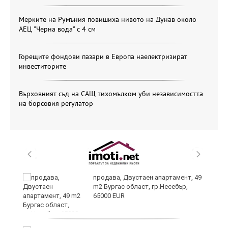
Мерките на Румъния повишиха нивото на Дунав около
АЕЦ "Черна вода" с 4 см
Горещите фондови пазари в Европа наелектризират
инвеститорите
Върховният съд на САЩ тихомълком уби независимостта
на борсовия регулатор
продава, Двустаен апартамент, 49
m2 Бургас област, гр.Несебър,
65000 EUR