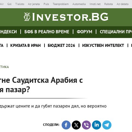
Air
Gol
Tialoto
Az-jenata
Puls
Teenproblem
Automedia
Imoti.net
Rabota
Az-deteto
ИНДЕКСИ
БФБ В РЕАЛНО ВРЕМЕ
ФОРУМ
СПЕЦИАЛНИ ПР
ТА
КРИЗАТА В ИРАН
БЮДЖЕТ 2026
ИЗКУСТВЕН ИНТЕЛЕКТ
ЕТИКА
не Саудитска Арабия с
я пазар?
ържат цените и да губят пазарен дял, но вероятно
СПОДЕЛИ: