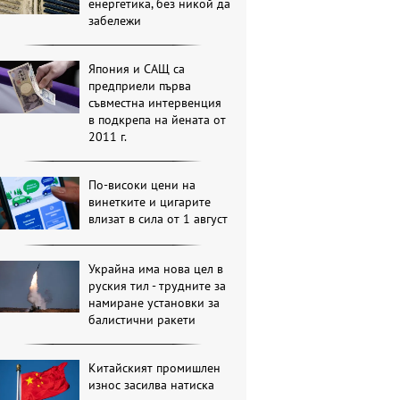
енергетика, без никой да
забележи
Япония и САЩ са
предприели първа
съвместна интервенция
в подкрепа на йената от
2011 г.
По-високи цени на
винетките и цигарите
влизат в сила от 1 август
Украйна има нова цел в
руския тил - трудните за
намиране установки за
балистични ракети
Китайският промишлен
износ засилва натиска