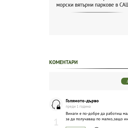
морски вятърни паркове в СА
КОМЕНТАРИ
Голямото-дърво
преди 1 година
Винаги е по-добре да работиш ма
1
за да получаваш по малко,защо и