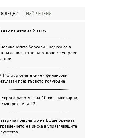
ОСЛЕДНИ
НАЙ-ЧЕТЕНИ
адър на деня за 6 август
мериканските борсови индекси са в
тстъпление, петролът отново се устреми
нагоре
OTP Group отчете силни финансови
езултати през първото полугодие
 Европа работят над 10 хил. пивоварни,
 България те са 42
азарният регулатор на ЕС ще оценява
правлението на риска в управляващите
дружества