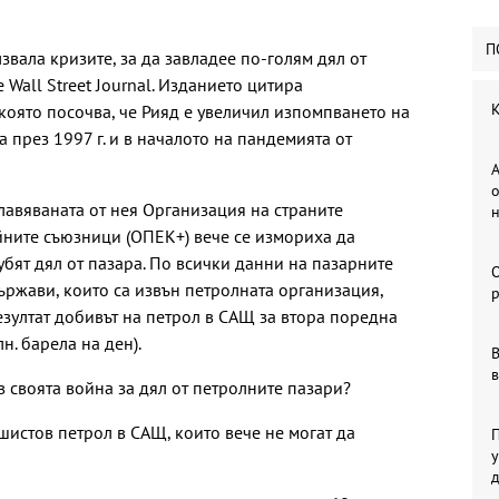
П
вала кризите, за да завладее по-голям дял от
 Wall Street Journal. Изданието цитира
К
която посочва, че Рияд е увеличил изпомпването на
а през 1997 г. и в началото на пандемията от
А
о
лавяваната от нея Организация на страните
йните съюзници (ОПЕК+) вече се измориха да
убят дял от пазара. По всички данни на пазарните
ържави, които са извън петролната организация,
р
езултат добивът на петрол в САЩ за втора поредна
н. барела на ден).
В
в
 своята война за дял от петролните пазари?
шистов петрол в САЩ, които вече не могат да
П
у