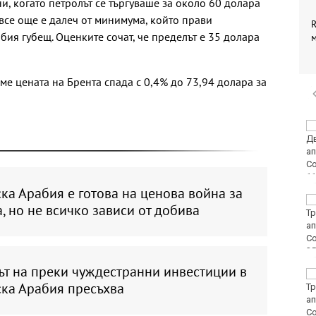
, когато петролът се търгуваше за около 60 долара
 все още е далеч от минимума, който прави
R
бия губещ. Оценките сочат, че пределът е 35 долара
ме цената на Брента спада с 0,4% до 73,94 долара за
Винисиус Жуниор
преподписа с Реал
(Мадрид)
ка Арабия е готова на ценова война за
ЦСКА удари с 3:0
, но не всичко зависи от добива
Макаби като гост
ът на преки чуждестранни инвестиции в
Тъжна вест! Почина
ска Арабия пресъхва
голямо име в
медицината