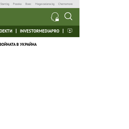
Start.bg
Posoka
Boec
Megavselena.bg
Chernomore
ОЕКТИ
INVESTORMEDIAPRO
ВОЙНАТА В УКРАЙНА