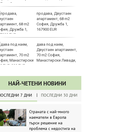
UR
продава, Двустаен
З
апартамент, 68 m2
на
София, Дружба 1,
лу
167900 EUR
дава под наем,
Сл
Двустаен апартамент,
по
70 m2 София,
А
Манастирски Ливади,
ин
0 EUR
долара
НАЙ-ЧЕТЕНИ НОВИНИ
ПОСЛЕДНИ 7 ДНИ
ПОСЛЕДНИ 30 ДНИ
Страната с най-много
наематели в Европа
търси решение на
проблема с недостига на