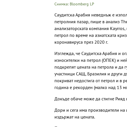
Снимка: Bloomberg LP
Саудитска Арабия неведнъж е използ
петролния пазар, пише в анализ The
анализаторската компания Kayrros, 
петрол по време на азиатската криз
коронавируса през 2020 г.
Изглежда, че Саудитска Арабия и ог
износителки на петрол (ОПЕК) и не
подкрепят цената на петрола и да г
участници САЩ, Бразилия и други д
покриват недостига от петрол и в р
година е рекорден (малко над 13 мл
Докъде обаче може да стигне Рияд в
Дори и сега има производители на 
издържат на цената.