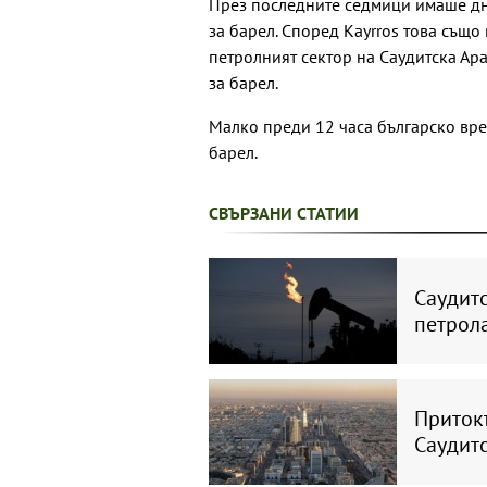
През последните седмици имаше дни
за барел. Според Kayrros това също
петролният сектор на Саудитска Ара
за барел.
Малко преди 12 часа българско вре
барел.
СВЪРЗАНИ СТАТИИ
Саудитс
петрола
Приток
Саудит