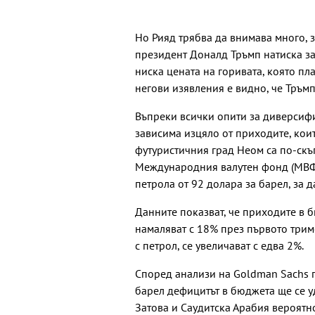
Но Рияд трябва да внимава много, 
президент Доналд Тръмп натиска за 
ниска цената на горивата, която п
негови изявления е видно, че Тръмп
Въпреки всички опити за диверсиф
зависима изцяло от приходите, коит
футуристичния град Неом са по-скъ
Международния валутен фонд (МВФ),
петрола от 92 долара за барел, за 
Данните показват, че приходите в б
намаляват с 18% през първото трим
с петрол, се увеличават с едва 2%.
Според анализи на Goldman Sachs п
барел дефицитът в бюджета ще се у
Затова и Саудитска Арабия вероятн