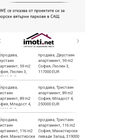
WE се отказва от проектите си за
морски вятърни паркове в САЩ
продава, Двустаен
Вс
апартамент, 59 m2
Ду
София, Люлин 3,
Съ
117000 EUR
продава, Тристаен
Са
апартамент, 89 m2
м
София, Младост 4,
г
250000 EUR
ху
продава, Тристаен
Sh
апартамент, 116 m2
Г
София, Манастирски
ко
ливади Запад, 319000
по