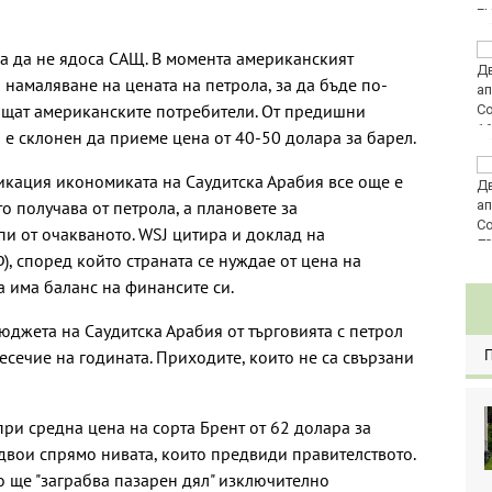
E
Златото стигна до
за да не ядоса САЩ. В момента американският
4295 долара за унция
намаляване на цената на петрола, за да бъде по-
лащат американските потребители. От предишни
 е склонен да приеме цена от 40-50 долара за барел.
Във Варна наградиха
икация икономиката на Саудитска Арабия все още е
победителите в
о получава от петрола, а плановете за
Спартакиадата на ВМС
пи от очакваното. WSJ цитира и доклад на
80
 според който страната се нуждае от цена на
да има баланс на финансите си.
юджета на Саудитска Арабия от търговията с петрол
есечие на годината. Приходите, които не са свързани
ри средна цена на сорта Брент от 62 долара за
двои спрямо нивата, които предвиди правителството.
о ще "заграбва пазарен дял" изключително