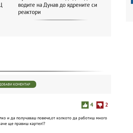
Щ
водите на Дунав до ядрените си
реактори
ДОБАВИ КОМЕНТАР
4
2
лко и да получаваш повече,от колкото да работиш много
наче ще правиш картел!?