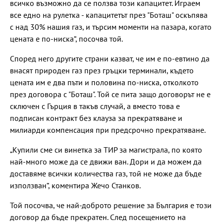
всичко възможно да се ползва този капацитет. Играем
все едно на рулетка - капацитетът през "Боташ" оскъпява
с над 30% нашия газ, и търсим моменти на пазара, когато
цената е по-ниска“, посочва той.
Според него другите страни казват, че им е по-евтино да
внасят природен газ през гръцки терминали, където
цената им е два пъти и половина по-ниска, отколкото
през договора с "Боташ". Той се пита защо договорът не е
сключен с Гърция в такъв случай, а вместо това е
подписан контракт без клауза за прекратяване и
милиарди компенсация при предсрочно прекратяване.
„Купили сме си винетка за ТИР за магистрала, по която
най-много може да се движи ван. Дори и да можем да
доставяме всички количества газ, той не може да бъде
използван“, коментира Жечо Станков.
Той посочва, че най-доброто решение за България е този
договор да бъде прекратен. След посещението на