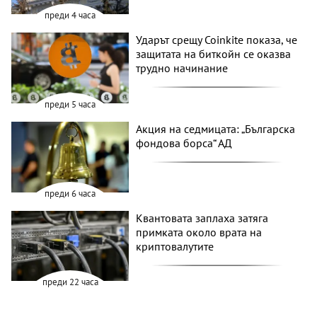
преди 4 часа
Ударът срещу Coinkite показа, че
защитата на биткойн се оказва
трудно начинание
преди 5 часа
Акция на седмицата: „Българска
фондова борса“ АД
преди 6 часа
Квантовата заплаха затяга
примката около врата на
криптовалутите
преди 22 часа