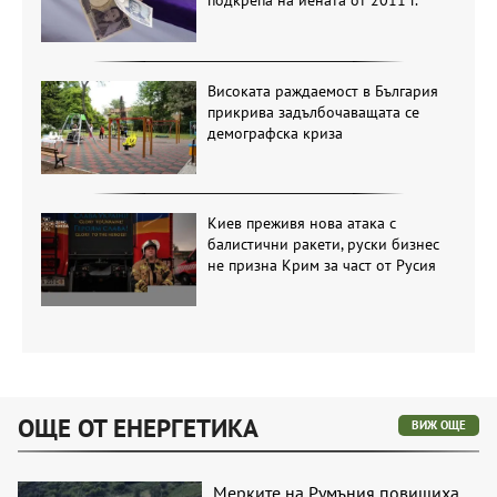
подкрепа на йената от 2011 г.
Високата раждаемост в България
прикрива задълбочаващата се
демографска криза
Киев преживя нова атака с
балистични ракети, руски бизнес
не призна Крим за част от Русия
ОЩЕ ОТ ЕНЕРГЕТИКА
ВИЖ ОЩЕ
Мерките на Румъния повишиха