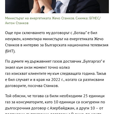
Министърът на енергетиката Жечо Станков. Снимка: БГНЕС/
Антон Станков
Още при сключването му договорът с „Боташ“ е бил
ненужен, коментира министърът на енергетиката Жечо
Станков в интервю за Българската национална телевизия
(БНТ).
По думите му държавният газов доставчик „Булгаргаз“ е
знаел към онзи момент точно колко
газ изискват клиентите му към следващата година. Такъв
е бил случаят и в края на 2022 г., когато са разписвани
договорите, посочва Станков.
Той обясни, че тогава са били необходими 25 единици
газ за консуматорите, като 10 единици са осигурени по
дългосрочния договор с Азербайджан, а други 10 – от
подписани дългосрочни договори с Гърция, по които