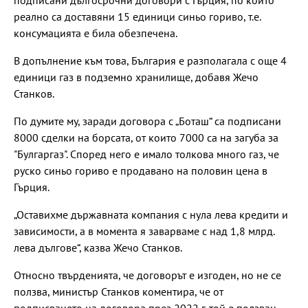
реално са доставяни 15 единици синьо гориво, т.е.
консумацията е била обезпечена.
В допълнение към това, България е разполагала с още 4
единици газ в подземно хранилище, добавя Жечо
Станков.
По думите му, заради договора с „Боташ“ са подписани
8000 сделки на борсата, от които 7000 са на загуба за
"Булгаргаз". Според него е имало толкова много газ, че
руско синьо гориво е продавано на половин цена в
Гърция.
„Оставихме държавната компания с нула лева кредити и
зависимости, а в момента я заварваме с над 1,8 млрд.
лева дългове“, казва Жечо Станков.
Относно твърденията, че договорът е изгоден, но не се
ползва, министър Станков коментира, че от
подписването на договора през 2022 г. той е ползван