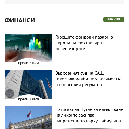
ФИНАНСИ
ВИЖ ОЩЕ
Горещите фондови пазари в
Европа наелектризират
инвеститорите
преди 2 часа
Върховният съд на САЩ
тихомълком уби независимостта
на борсовия регулатор
преди 2 часа
Натискът на Путин за намаляване
на лихвите засилва
напрежението върху Набиулина