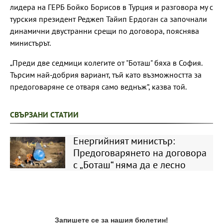
лидера на ГЕРБ Бойко Борисов в Турция и разговора му с
турския президент Реджеп Тайип Ердоган са започнали
динамични двустранни срещи по договора, пояснява
министърът.
„Преди две седмици колегите от "Боташ" бяха в София.
Търсим най-добрия вариант, тъй като възможността за
предоговаряне се отваря само веднъж“, казва той.
СВЪРЗАНИ СТАТИИ
Енергийният министър:
Предоговарянето на договора
с „Боташ“ няма да е лесно