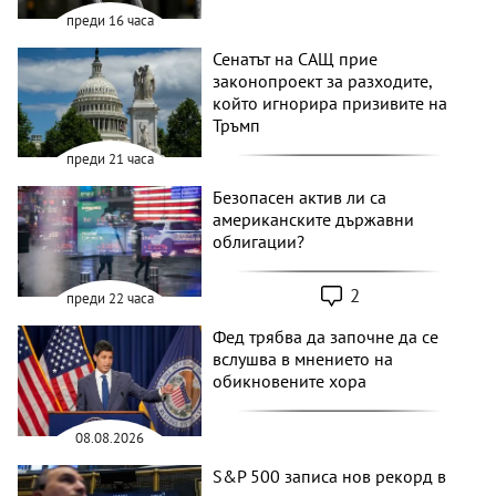
преди 16 часа
Сенатът на САЩ прие
законопроект за разходите,
който игнорира призивите на
Тръмп
преди 21 часа
Безопасен актив ли са
американските държавни
облигации?
2
преди 22 часа
Фед трябва да започне да се
вслушва в мнението на
обикновените хора
08.08.2026
S&P 500 записа нов рекорд в