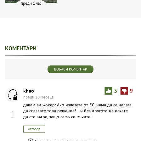
преди 1 час
КОМЕНТАРИ
ДОБАВИ КОМЕНТАР
khao
3
9
преди 10 месеца
давам ви жокер: Ако излезете от ЕС, няма да се налага
1
да спазвате това решение! .. и без другото не искате
да сте вътре, защо само се мъчите!
отговор