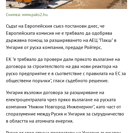
Снимка: www.paks2.hu
Съдът на Европейския съюз постанови днес, че
Европейската комисия не е трябвало да одобрява
държавна помощ за разширяването на АЕЦ "Пакш" в
Унгария от руска компания, предаде Ройтерс.
ЕК "е трябвало да провери дали прякото възлагане на
договора за строителството на два нови реактора на
руско предприятие е в съответствие с правилата на ЕС за
обществени поръчки", гласи съдебното решение.
Унгария възложи договора за разширяване на
електроцентралата чрез пряко възлагане на руската
компания "Нижни Новгород Инженеринг", като част от
споразумение между Русия и Унгария за сътрудничество
в областта на атомната енергия.
Русия от своя страна предостави на Унгария държавен