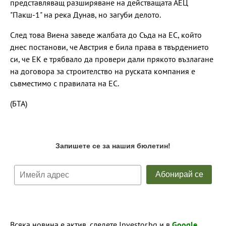
представляващ разширяване на действащата АЕЦ
"Пакш-1" на река Дунав, но загуби делото.
След това Виена заведе жалбата до Съда на ЕС, който
днес постанови, че Австрия е била права в твърдението
си, че ЕК е трябвало да провери дали прякото възлагане
на договора за строителство на руската компания е
съвместимо с правилата на ЕС.
(БТА)
Всяка новина е актив, следете Investor.bg и в
Google