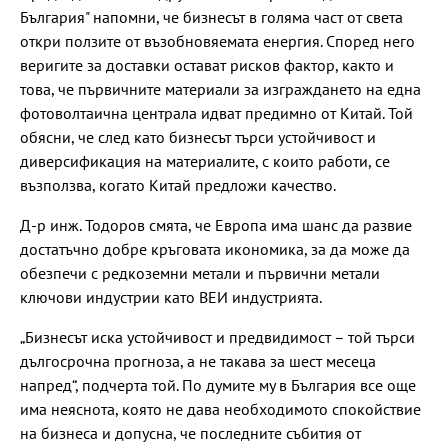
България" напомни, че бизнесът в голяма част от света
откри ползите от възобновяемата енергия. Според него
веригите за доставки остават рисков фактор, както и
това, че първичните материали за изграждането на една
фотоволтаична централа идват предимно от Китай. Той
обясни, че след като бизнесът търси устойчивост и
диверсификация на материалите, с които работи, се
възползва, когато Китай предложи качество.
Д-р инж. Тодоров смята, че Европа има шанс да развие
достатъчно добре кръговата икономика, за да може да
обезпечи с редкоземни метали и първични метали
ключови индустрии като ВЕИ индустрията.
„Бизнесът иска устойчивост и предвидимост – той търси
дългосрочна прогноза, а не такава за шест месеца
напред“, подчерта той. По думите му в България все още
има неяснота, която не дава необходимото спокойствие
на бизнеса и допусна, че последните събития от