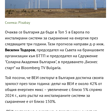
Снимка: Pixabay
Очаква се България да бъде в Топ 5 в Европа по
инсталирани системи за съхранение на енергия през
следващите три години. Тази прогноза направи д-р инж.
Веселин Тодоров
, председател на Съвета на браншовите
организации към БТТП и председател на Сдружение
"Соларна Академия България", в предаването „Бизнес
старт“ на Bloomberg TV Bulgaria.
Той посочи, че ВЕИ секторът в България достигна своята
зрялост през тази година: делът на ВЕИ е около 42% от
общия енергиен микс – увеличение с близо 5% спрямо
2024 г., като ръстът на инсталираните системи за
съхранение е от близо 150%.