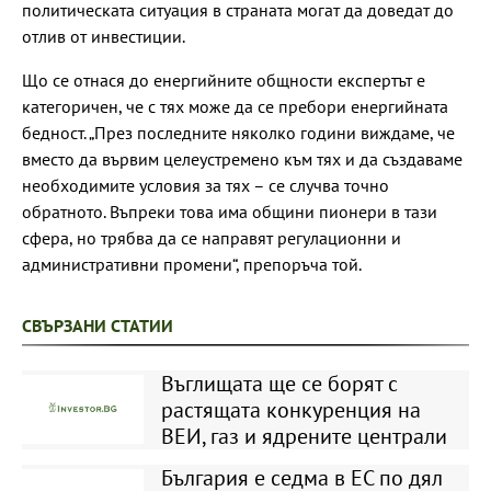
политическата ситуация в страната могат да доведат до
отлив от инвестиции.
Що се отнася до енергийните общности експертът е
категоричен, че с тях може да се пребори енергийната
бедност. „През последните няколко години виждаме, че
вместо да вървим целеустремено към тях и да създаваме
необходимите условия за тях – се случва точно
обратното. Въпреки това има общини пионери в тази
сфера, но трябва да се направят регулационни и
административни промени“, препоръча той.
СВЪРЗАНИ СТАТИИ
Въглищата ще се борят с
растящата конкуренция на
ВЕИ, газ и ядрените централи
България е седма в ЕС по дял