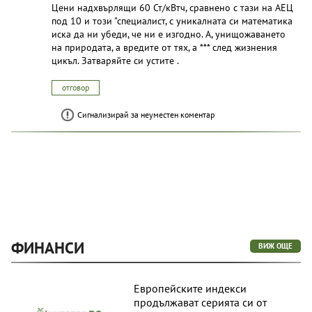
Цени надхвърлящи 60 Ст/кВтч, сравнено с тази на АЕЦ
под 10 и този "специалист, с уникалната си математика
иска да ни убеди, че ни е изгодно. А, унищожаването
на природата, а вредите от тях, а *** след жизнения
цикъл. Затваряйте си устите .
отговор
Сигнализирай за неуместен коментар
ФИНАНСИ
ВИЖ ОЩЕ
Европейските индекси
продължават серията си от