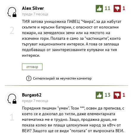
Alex Silver
11
1
преди 7 месеца
ТИЯ затова унищожиха ПАВЕЦ "Чаира", за да набутат
2
скъпите и мръсни батерии, с опасност от колосални
пожари, на земеделски земи или на мястото на
изсечени гори. Ползата е само за "частниците", които
търгуват националните интереси. А това се заплаща
подобаващо от заинтересованите купувачи на тия
интереси.
отговор
Сигнализирай за неуместен коментар
Burgas62
13
1
преди 7 месеца
Поредния пишман "умен". Този ***, освен да преписва, с
1
което се е докопал до титли, даже елементарната
математика ме е трудно. Защо, продажна душо, не
показа колко ви плаща целокупния народ за кВтч от
ВЕИ? Защото ще се види "ползата" от въпросната ВЕИ.