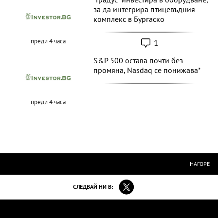
за да интегрира птицевъдния
комплекс в Бургаско
преди 4 часа
1
S&P 500 остава почти без
промяна, Nasdaq се понижава*
преди 4 часа
НАГОРЕ
СЛЕДВАЙ НИ В: