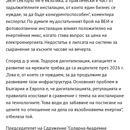
„ВЕИ секторът не е екзотика, а практически е част от
задължителните инсталации, от които един бизнес се
нуждае, за да бъде конкурентоспособен“, коментира
експертът. По думите му достатъчният брой на ВЕИ и
фотоволтаични инсталации влияят положително на
енергийния микс, когато става въпрос за цена на
електроенергията. Недостатък е липсата на системи за
съхранение за късните часове на вечерта.
Според д-р инж. Тодоров дигитализация, капацитет и
развитие на мрежите трябва да са акцентите през 2026 г.
„Това е, от което се нуждаем, за да продължим да
развиваме тази инфраструктура. Основният проблем в
България и Европа е, че дигитализацията, регулацията и
правилата изостават в сравнение с темпа на инсталиране
на технологиите. Това води до забавяне на постигане на
целите по отношение на дела на възобновяема енергия“,
отбеляза той.
Председателят на Сдружение "Соларна Академия