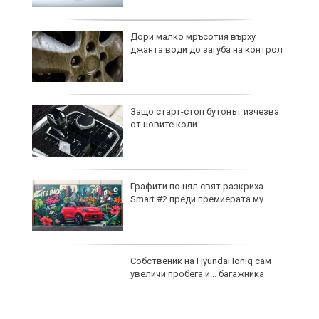
Дори малко мръсотия върху
е
джанта води до загуба на контрол
ни
Защо старт-стоп бутонът изчезва
от новите коли
а
Графити по цял свят разкриха
Smart #2 преди премиерата му
Собственик на Hyundai Ioniq сам
00
увеличи пробега и... багажника