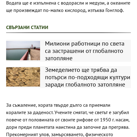
Водата ще е изпълнена с водорасли и медузи, а океаните
ще произвеждат по-малко кислород, изтъква Гонглоф.
СВЪРЗАНИ СТАТИИ
Милиони работници по света
са застрашени от глобалното
затопляне
Земеделието ще трябва да
потърси по-подходящи култури
заради глобалното затопляне
За съжаление, хората твърде дълго са приемали
коралите за даденост. Учените смятат, че светът е загубил
повече от половината от своите рифове от 1950 г. насам,
дори преди планетата наистина да започне да прегрява.
Прекомерният улов, замърсяването, физическото