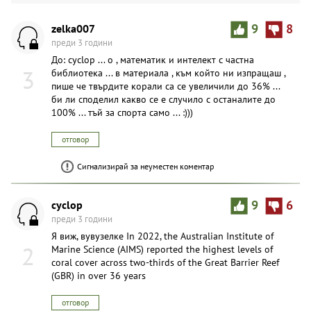
zelka007
9
8
преди 3 години
До: cyclop ... о , математик и интелект с частна
3
библиотека ... в материала , към който ни изпращаш ,
пише че твърдите корали са се увеличили до 36% ...
би ли споделил какво се е случило с останалите до
100% ... тъй за спорта само ... :)))
отговор
Сигнализирай за неуместен коментар
cyclop
9
6
преди 3 години
Я виж, вувузелке In 2022, the Australian Institute of
2
Marine Science (AIMS) reported the highest levels of
coral cover across two-thirds of the Great Barrier Reef
(GBR) in over 36 years
отговор