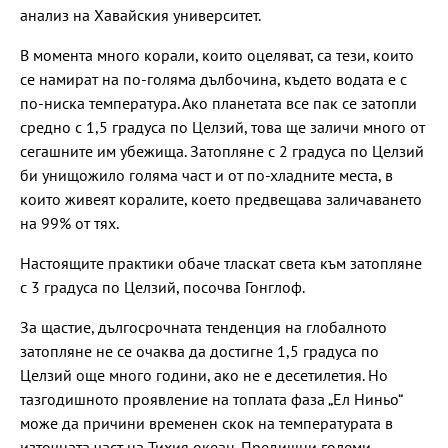
анализ на Хавайския университет.
В момента много корали, които оцеляват, са тези, които
се намират на по-голяма дълбочина, където водата е с
по-ниска температура. Ако планетата все пак се затопли
средно с 1,5 градуса по Целзий, това ще заличи много от
сегашните им убежища. Затопляне с 2 градуса по Целзий
би унищожило голяма част и от по-хладните места, в
които живеят коралите, което предвещава заличаването
на 99% от тях.
Настоящите практики обаче тласкат света към затопляне
с 3 градуса по Целзий, посочва Гонглоф.
За щастие, дългосрочната тенденция на глобалното
затопляне не се очаква да достигне 1,5 градуса по
Целзий още много години, ако не е десетилетия. Но
тазгодишното проявление на топлата фаза „Ел Ниньо“
може да причини временен скок на температурата в
източната част на Тихия океан. Предишни големи