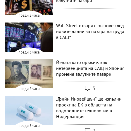
валутните пазари
преди 2 часа
Wall Street отваря с ръстове след
новите данни за пазара на труда
в САЩ*
преди 3 часа
Йената като оръжие: как
интервенцията на САЩ и Япония
променя валутните пазари
3
преди 5 часа
„Грийн Иновейшън“ ще изпълни
проект на ЕК в областта на
водородните технологии в
Нидерландия
преди 5 часа
2