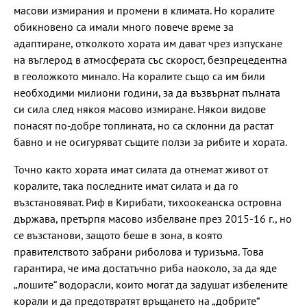
масови измирания и промени в климата. Но коралите
обикновено са имали много повече време за
адаптиране, отколкото хората им дават чрез изпускане
на въглерод в атмосферата със скорост, безпрецедентна
в геоложкото минало. На коралите също са им били
необходими милиони години, за да възвърнат пълната
си сила след някоя масово измиране. Някои видове
понасят по-добре топлината, но са склонни да растат
бавно и не осигуряват същите ползи за рибите и хората.
Точно както хората имат силата да отнемат живот от
коралите, така последните имат силата и да го
възстановяват. Риф в Кирибати, тихоокеанска островна
държава, претърпя масово избелване през 2015-16 г., но
се възстанови, защото беше в зона, в която
правителството забрани риболова и туризъма. Това
гарантира, че има достатъчно риба наоколо, за да яде
„лошите“ водорасли, които могат да задушат избелените
корали и да предотвратят връщането на „добрите“