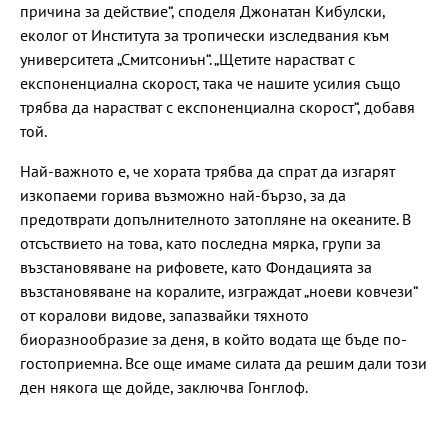
причина за действие“, споделя Джонатан Кибулски,
еколог от Института за тропически изследвания към
университета „Смитсониън“. „Щетите нарастват с
експоненциална скорост, така че нашите усилия също
трябва да нарастват с експоненциална скорост“, добавя
той.
Най-важното е, че хората трябва да спрат да изгарят
изкопаеми горива възможно най-бързо, за да
предотврати допълнителното затопляне на океаните. В
отсъствието на това, като последна мярка, групи за
възстановяване на рифовете, като Фондацията за
възстановяване на коралите, изграждат „ноеви ковчези“
от коралови видове, запазвайки тяхното
биоразнообразие за деня, в който водата ще бъде по-
гостоприемна. Все още имаме силата да решим дали този
ден някога ще дойде, заключва Гонглоф.