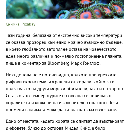
Снимка: Pixabay
Тази година, белязана от екстремно високи температури
се оказва прозорец към едно мрачно възможно бъдеще,
в което глобалното затопляне оставя на човечеството
една много различна и по-малко гостоприемна планета,
пише в коментар за Bloomberg Марк Гонглоф.
Никъде това не е по-очевидно, колкото при крехките
рифови екосистеми, изградени от корали, който са в
полза както на други морски обитатели, така и на хората.
Сега, когато температурите на океана се повишават,
коралите са изложени на изключителна опасност. Тези
промени в климата може да ги тласнат към изчезване.
Едно от местата, където хората се опитват да възстановят
рифовете, близо до острова Мидъл Кийс, е било