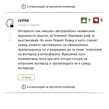
Сигнализирай за неуместен коментар
cyclop
9
8
преди 3 години
Интересно как няколко австралийски независими
1
журналиста твъртят, че Големият бариерен риф се
възстановява. Но нали Новият Ковид е като старият
ковид, каквото противоречи на официалната
пропагандичка, не е разрешено да се пише. "изпускане
на въглерод в атмосферата" Вувузелке, като
копипестваш, поне прочети отгоре-отгоре, не
изпускаме въглерод и пропагандата не е срещу
въглерода.
отговор
Сигнализирай за неуместен коментар