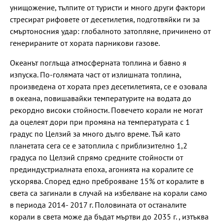
унищожение, тълпите от туристи и много други фактори
стресират рифовете от десетилетия, подготвяйки ги за
смъртоносния удар: глобалното затопляне, причинено от
генерираните от хората парникови газове.
Океанът поглъща атмосферната топлина и бавно я
изпуска. По-голямата част от излишната топлина,
произведена от хората през десетилетията, се е озовала
в океана, повишавайки температурите на водата до
рекордно високи стойности. Повечето корали не могат
да оцелеят дори при промяна на температурата с 1
градус по Целзий за много дълго време. Тъй като
планетата сега се е затоплила с приблизително 1,2
градуса по Целзий спрямо средните стойности от
прединдустриалната епоха, агонията на коралите се
ускорява. Според едно преброяване 15% от коралите в
света са загинали в случай на избелване на корали само
в периода 2014- 2017 г. Половината от останалите
корали в света може да бъдат мъртви до 2035 г. , изтъква