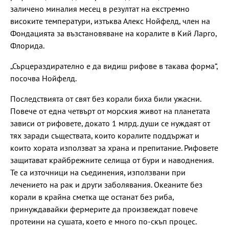
заличено миналия месец в резултат на екстремно
високите температури, изтъква Алекс Нойфелд, член на
Фондацията за възстановяване на коралите в Кий Ларго,
Флорида.
„Сърцераздирателно е да видиш рифове в такава форма“,
посочва Нойфелд.
Последствията от свят без корали биха били ужасни.
Повече от една четвърт от морския живот на планетата
зависи от рифовете, докато 1 млрд. души се нуждаят от
тях заради съществата, които коралите поддържат и
които хората използват за храна и препитание. Рифовете
защитават крайбрежните селища от бури и наводнения.
Те са източници на съединения, използвани при
лечението на рак и други заболявания. Океаните без
корали в крайна сметка ще останат без риба,
принуждавайки фермерите да произвеждат повече
протеини на сушата, което е много по-скъп процес.