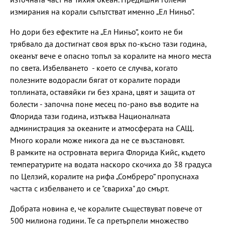
измирания на корали съпътстват именно „Ел Ниньо“.
Но дори без ефектите на „Ел Ниньо“, които не би
трябвало да достигнат своя връх по-късно тази година,
океанът вече е опасно топъл за коралите на много места
по света. Избелването - което се случва, когато
полезните водорасли бягат от коралите поради
топлината, оставяйки ги без храна, цвят и защита от
болести - започна поне месец по-рано във водите на
Флорида тази година, изтъква Националната
администрация за океаните и атмосферата на САЩ.
Много корали може никога да не се възстановят.
В рамките на островната верига Флорида Кийс, където
температурите на водата наскоро скочиха до 38 градуса
по Целзий, коралите на рифа „Сомбреро“ пропуснаха
частта с избелването и се "свариха" до смърт.
Добрата новина е, че коралите съществуват повече от
500 милиона години. Те са претърпели множество