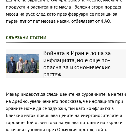
продукти и растителните масла - бележи втори пореден
месец на ръст, след като през февруари се повиши за
първи път от пет месеца насам, отбелязват от ФАО.
СВЪРЗАНИ СТАТИИ
Войната в Иран е лоша за
инфлацията, но е още по-
опасна за икономическия
растеж
Макар индексът да следи цените на суровините, а не тези
на дребно, увеличението подсказва, че инфлацията при
храните може да се задържи, тъй като конфликтът в
Близкия изток повишава цените на енергоносителите и
торовете. Той освен това нарушава потоците на зърно и
ключови суровини през Ормузкия проток, който