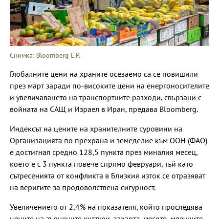
Снимка: Bloomberg L.P.
Глобалните цени на храните осезаемо са се повишили
през март заради по-високите цени на енергоносителите
и увеличаването на транспортните разходи, свързани с
войната на САЩ и Израел в Иран, предава Bloomberg.
Индексът на цените на хранителните суровини на
Организацията по прехрана и земеделие към ООН (ФАО)
е достигнал средно 128,5 пункта през миналия месец,
което е с 3 пункта повече спрямо февруари, тъй като
сътресенията от конфликта в Близкия изток се отразяват
на веригите за продоволствена сигурност.
Увеличението от 2,4% на показателя, който проследява
цените на зърнените култури, захарта, месото, млечните