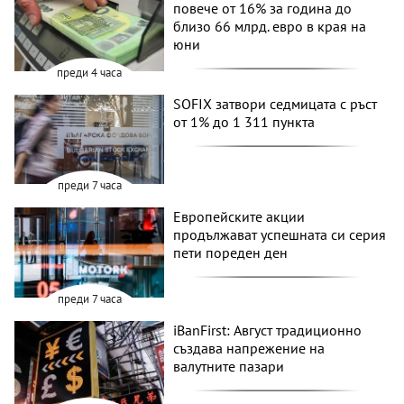
повече от 16% за година до
близо 66 млрд. евро в края на
юни
преди 4 часа
SOFIX затвори седмицата с ръст
от 1% до 1 311 пункта
преди 7 часа
Европейските акции
продължават успешната си серия
пети пореден ден
преди 7 часа
iBanFirst: Август традиционно
създава напрежение на
валутните пазари