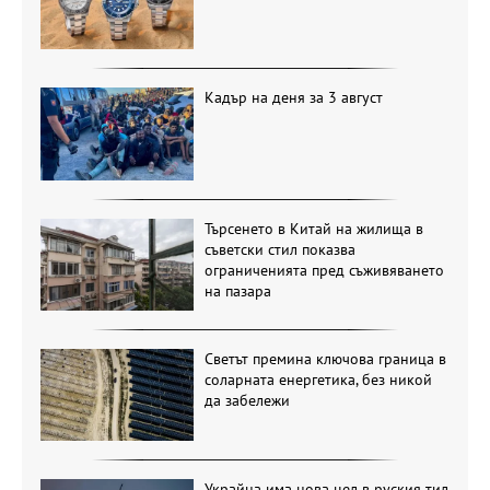
Кадър на деня за 3 август
Търсенето в Китай на жилища в
съветски стил показва
ограниченията пред съживяването
на пазара
Светът премина ключова граница в
соларната енергетика, без никой
да забележи
Украйна има нова цел в руския тил