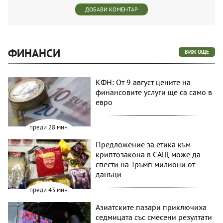
ДОБАВИ КОМЕНТАР
ФИНАНСИ
ВИЖ ОЩЕ
КФН: От 9 август цените на
финансовите услуги ще са само в
евро
преди 28 мин.
Предложение за етика към
криптозакона в САЩ може да
спести на Тръмп милиони от
данъци
преди 43 мин.
Азиатските пазари приключиха
седмицата със смесени резултати