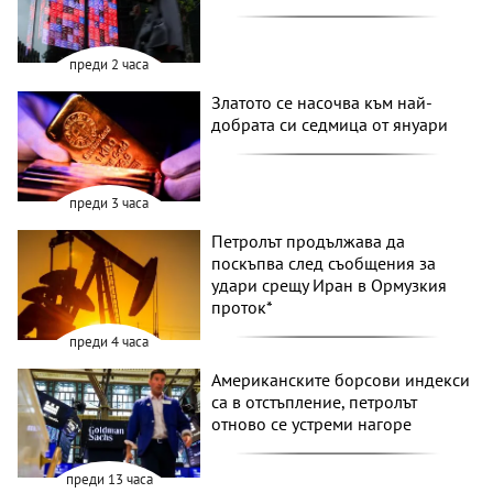
преди 2 часа
Златото се насочва към най-
добрата си седмица от януари
преди 3 часа
Петролът продължава да
поскъпва след съобщения за
удари срещу Иран в Ормузкия
проток*
преди 4 часа
Американските борсови индекси
са в отстъпление, петролът
отново се устреми нагоре
преди 13 часа