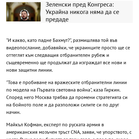
Зеленски пред Конгреса:
Украйна никога няма да се
предаде
"И какво, като падне Бахмут?", размишлява той във
видеопослание, добавяйки, че украинците просто ще се
оттеглят към следващия отбранителен рубеж и
същевременно ще продължат да изграждат все нови и
нови защитни линии.
"Това е пробиване на вражеските отбранителни линии
по модела на Първата световна война", каза Гиркин.
Според него Москва трябва да промени стратегията си
на бойното поле и да разположи силите си по друг
начин.
Майкъл Кофман, експерт по руската армия в
американския мозъчен тръст CNA, заяви, че упорството, с