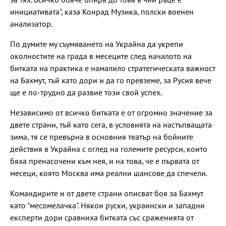
инициативата", каза Конрад Музика, полски военен
анализатор.
По думите му съумяването на Украйна да укрепи
околностите на града в месеците след началото на
битката на практика е намалило стратегическата важност
на Бахмут, тъй като дори и да го превземе, за Русия вече
ще е по-трудно да развие този свой успех.
Независимо от всичко битката е от огромно значение за
двете страни, тъй като сега, в условията на настъпващата
зима, тя се превърна в основния театър на бойните
действия в Украйна с оглед на големите ресурси, които
бяха пренасочени към нея, и на това, че е първата от
месеци, която Москва има реални шансове да спечели.
Командирите и от двете страни описват боя за Бахмут
като "месомелачка". Някои руски, украински и западни
експерти дори сравниха битката със сраженията от