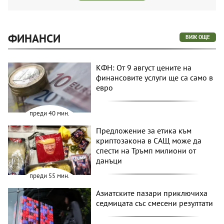
ФИНАНСИ
ВИЖ ОЩЕ
КФН: От 9 август цените на
финансовите услуги ще са само в
евро
преди 40 мин.
Предложение за етика към
криптозакона в САЩ може да
спести на Тръмп милиони от
данъци
преди 55 мин.
Азиатските пазари приключиха
седмицата със смесени резултати