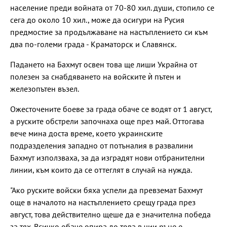
население преди войната от 70-80 хил. души, стопило се
сега до около 10 хил., може да осигури на Русия
предмостие за продължаване на настъплението си към
два по-големи града - Краматорск и Славянск.
Падането на Бахмут освен това ще лиши Украйна от
полезен за снабдяването на войските ѝ пътен и
железопътен възел.
Ожесточените боеве за града обаче се водят от 1 август,
а руските обстрели започнаха още през май. Оттогава
вече мина доста време, което украинските
подразделения западно от потъналия в развалини
Бахмут използваха, за да изградят нови отбранителни
линии, към които да се оттеглят в случай на нужда.
"Ако руските войски бяха успели да превземат Бахмут
още в началото на настъплението срещу града през
август, това действително щеше да е значителна победа
за тях. Всичко обаче опира до това в чии ръце е