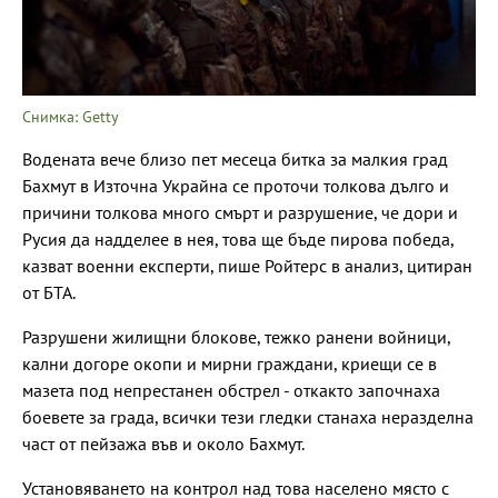
Снимка: Getty
Водената вече близо пет месеца битка за малкия град
Бахмут в Източна Украйна се проточи толкова дълго и
причини толкова много смърт и разрушение, че дори и
Русия да надделее в нея, това ще бъде пирова победа,
казват военни експерти, пише Ройтерс в анализ, цитиран
от БТА.
Разрушени жилищни блокове, тежко ранени войници,
кални догоре окопи и мирни граждани, криещи се в
мазета под непрестанен обстрел - откакто започнаха
боевете за града, всички тези гледки станаха неразделна
част от пейзажа във и около Бахмут.
Установяването на контрол над това населено място с