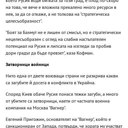
което Русия води битката за този град, е плод по-скоро
на това, че вече е вложила прекалено много ресурси в
нея, за да се откаже, а не толкова на "стратегическа
целесъобразност".
"Боят за Бахмут не е лишен от смисъл, но е стратегически
нецелесъобразен с оглед на слабия настъпателен
потенциал на Русия и липсата на изгледи за пробив
дори градът да бъде превзет", каза Кофман.
Затворници войници
Нито една от двете воюващи страни не разкрива какви
са загубите ѝ досега в конфликта в Украйна.
Според Киев обаче Русия понася тежки загуби, а много
от убитите са затворници, наети от частната военна
компания на Москва "Вагнер".
Евгений Пригожин, основателят на "Вагнер", който е
санкциониран от Запада, потвърди, че хората му участват