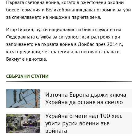
Първата световна война, когато в ожесточени окопни
боеве Германия и Великобритания дават огромни загуби
за спечелването на нищожни парчета земя.
Игор Гиркин, руски националист и бивш служител на
Федералната служба за сигурност, изиграл роля при
започването на първата война в Донбас през 2014 г.,
каза преди дни, че стратегията на неговата страна в
Бахмут е идиотска.
СВЪРЗАНИ СТАТИИ
Източна Европа държи ключа
Украйна да остане на светло
Украйна отчете над 100 хил.
убити руски военни във
войната