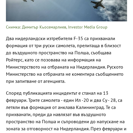
Снимка: Димитър Кьосемарлиев, Investor Media Group
Два нидерландски изтребителя F-35 са прихванали
формация от три руски самолета, прелитаща в близост
до въздушното пространство на Полша, съобщава
Ройтерс, като се позовава на информация на
Министерството на отбраната на Нидерландия. Руското
Министерство на отбраната не коментира съобщението
при запитване от агенцията.
Според публикацията инцидентът е станал на 13
февруари. Трите самолета - един Ил -20 и два Су - 28, са
летяли във формация от анклава Калининград. Те са
прихванати, преди да навлязат във въздушното
пространство на Полша и съпроводени до напускане на
зоната за отговорност на Нидерландия. През февруари и