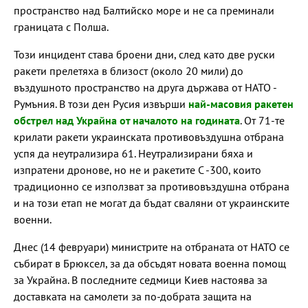
пространство над Балтийско море и не са преминали
границата с Полша.
Този инцидент става броени дни, след като две руски
ракети прелетяха в близост (около 20 мили) до
въздушното пространство на друга държава от НАТО -
Румъния. В този ден Русия извърши
най-масовия ракетен
обстрел над Украйна от началото на годината
. От 71-те
крилати ракети украинската противовъздушна отбрана
успя да неутрализира 61. Неутрализирани бяха и
изпратени дронове, но не и ракетите С -300, които
традиционно се използват за противовъздушна отбрана
и на този етап не могат да бъдат сваляни от украинските
военни.
Днес (14 февруари) министрите на отбраната от НАТО се
събират в Брюксел, за да обсъдят новата военна помощ
за Украйна. В последните седмици Киев настоява за
доставката на самолети за по-добрата защита на