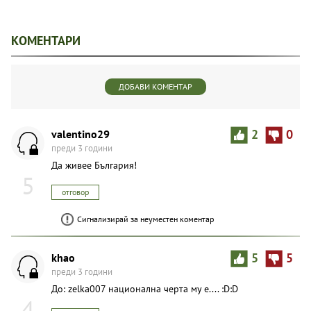
КОМЕНТАРИ
ДОБАВИ КОМЕНТАР
valentino29
2
0
преди 3 години
Да живее България!
5
отговор
Сигнализирай за неуместен коментар
khao
5
5
преди 3 години
До: zelka007 национална черта му е.... :D:D
4