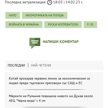
Последна актуализация:
18:03 | 14.02.23 г.
НАТО
ИКОНОМИКАТА НА ПОЛША
ВОЙНАТА В УКРАЙНА
РУСКИ ИЗТРЕБИТЕЛИ
F-35
НАПИШИ КОМЕНТАР
ПОСЛЕДНИ
НАЙ-ЧЕТЕНИ
Китай прокарва червени линии за икономическия си
модел преди търговски преговори със САЩ и ЕС
Мерките на Румъния повишиха нивото на Дунав около
АЕЦ "Черна вода" с 4 см