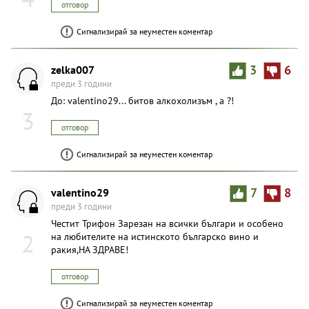
отговор
Сигнализирай за неуместен коментар
zelka007
3
6
преди 3 години
До: valentino29... битов алкохолизъм , а ?!
3
отговор
Сигнализирай за неуместен коментар
valentino29
7
8
преди 3 години
Честит Трифон Зарезан на всички българи и особено
2
на любителите на истинското българско вино и
ракия,НА ЗДРАВЕ!
отговор
Сигнализирай за неуместен коментар