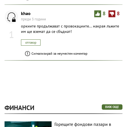
khao
8
8
преди 3 години
оркиите продължават с провокациите... накрая лъжите
1
им ще вземат да се сбъднат!
отговор
Сигнализирай за неуместен коментар
ФИНАНСИ
ВИЖ ОЩЕ
Горещите фондови пазари в