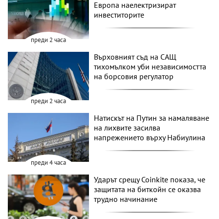
Европа наелектризират
инвеститорите
преди 2 часа
Върховният съд на САЩ
тихомълком уби независимостта
на борсовия регулатор
преди 2 часа
Натискът на Путин за намаляване
на лихвите засилва
напрежението върху Набиулина
преди 4 часа
Ударът срещу Coinkite показа, че
защитата на биткойн се оказва
трудно начинание