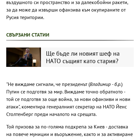
въздушното си пространство и за далекобойни ракети,
за да може да извърши офанзива към окупираните от
Русия територии.
СВЪРЗАНИ СТАТИИ
Ще бъде ли новият шеф на
НАТО същият като стария?
"Не виждаме сигнали, че президенът (
Владимир - б.р.
)
Путин се подготвя за мир. Виждаме точно обратното -
той се подготвя за още война, за нови офанзиви и нови
атаки", коментира генералният секретар на НАТО Йенс
Столтенберг преди началото на срещата.
Той призова за по-голяма подкрепа за Киев - доставка
на повече муниции и въоръжение, както и за активиране