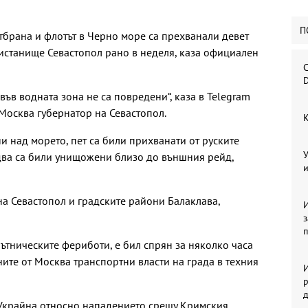
П
тбрана и флотът в Черно море са прехванали девет
истанище Севастопол рано в неделя, каза официален
С
D
във водната зона не са повредени“, каза в Telegram
Москва губернатор на Севастопол.
К
и над морето, пет са били прихванати от руските
У
два са били унищожени близо до външния рейд,
и
на Севастопол и градските райони Балаклава,
И
ътническите фериботи, е бил спрян за няколко часа
ите от Москва транспортни власти на града в техния
И
р
 Украйна относно нападението срещу Кримския