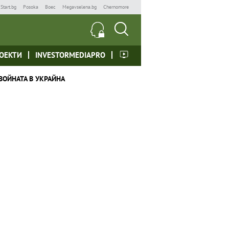
Start.bg
Posoka
Boec
Megavselena.bg
Chernomore
ОЕКТИ
INVESTORMEDIAPRO
ВОЙНАТА В УКРАЙНА