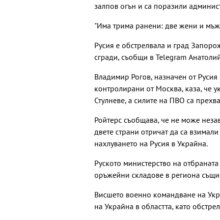
залпов огън и са поразили админис
"Има трима ранени: две жени и мъж"
Русия е обстрелвала и град Запоро
сгради, съобщи в Telegram Анатолий
Владимир Рогов, назначен от Русия 
контролирани от Москва, каза, че 
Стулневе, а силите на ПВО са прехв
Ройтерс съобщава, че не може неза
двете страни отричат да са взимал
нахлуването на Русия в Украйна.
Руското министерство на отбраната
оръжейни складове в региона същи
Висшето военно командване на Укра
на Украйна в областта, като обстре