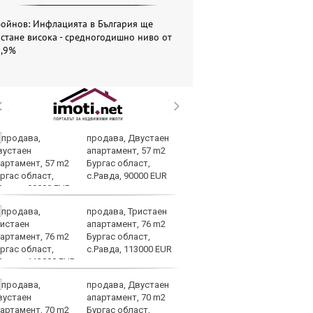
Войнов: Инфлацията в България ще
стане висока - средногодишно ниво от
5,9%
продава, Двустаен
Ве
апартамент, 57 m2
на
Бургас област,
на
с.Равда, 90000 EUR
п
ръководството
продава, Тристаен
Си
апартамент, 76 m2
съ
Бургас област,
в 
с.Равда, 113000 EUR
ре
изостават
продава, Двустаен
Ко
апартамент, 70 m2
ки
Бургас област,
за