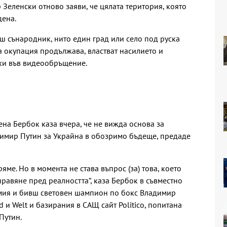
Зеленски отново заяви, че цялата територия, която
дена.
ш сънародник, нито един град или село под руска
а окупация продължава, властват насилието и
ски във видеообръщение.
на Бербок каза вчера, че не вижда основа за
димир Путин за Украйна в обозримо бъдеще, предаде
ме. Но в момента не става въпрос (за) това, което
правяне пред реалността“, каза Бербок в съвместно
рмия и бивш световен шампион по бокс Владимир
d и Welt и базирания в САЩ сайт Politico, попитана
Путин.