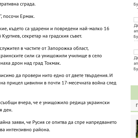
тративна сграда.
евро по закон
, посочи Ермак.
Хванаха за ден 29
шофьори с алкохол
жие, където са ударени и повредени най-малко 16
или наркотици
 Куртиев, секретар на градския съвет.
11
служител в частите от Запорожка област,
Три главни дирекции
украинските сили са унищожили училище в село
поемат дейностите на
анаха дрон над град Токмак.
Регионалните здравни
инспекции
висимо да провери нито едно от двете твърдения. И
и на прицел цивилни в почти 17-месечната война след
 съобщи вчера, че е унищожило редица украински
я ден.
йна заяви, че Русия се опитва да спре напредването
лва интензивно района.