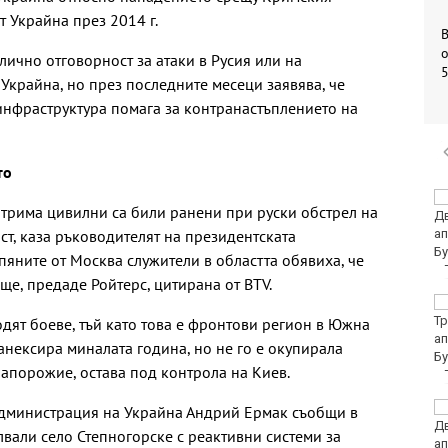
т Украйна през 2014 г.
о
лично отговорност за атаки в Русия или на
Украйна, но през последните месеци заявява, че
инфраструктура помага за контранастъплението на
то
Убитият мъж на
трима цивилни са били ранени при руски обстрел на
Младежкия хълм в
ст, каза ръководителят на президентската
Пловдив е от Кричим
яните от Москва служители в областта обявиха, че
ще, предаде Ройтерс, цитирана от BTV.
Кола се преобърна по
таван на тротоар
одят боеве, тъй като това е фронтови регион в Южна
анексира миналата година, но не го е окупирала
 Запорожие, остава под контрола на Киев.
Това са последните
администрация на Украйна Андрий Ермак съобщи в
дни, в които цените ще
елвали село Степногорске с реактивни системи за
се изписват в лева и в