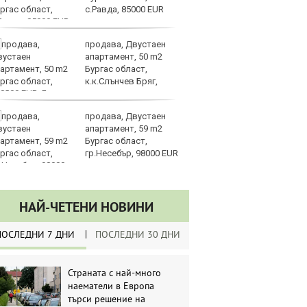
с.Равда, 85000 EUR
уб
продава, Двустаен
Ки
апартамент, 50 m2
м
Бургас област,
ин
к.к.Слънчев Бряг,
д
8000 EUR
продава, Двустаен
Ка
апартамент, 59 m2
се
Бургас област,
па
гр.Несебър, 98000 EUR
р
НАЙ-ЧЕТЕНИ НОВИНИ
ПОСЛЕДНИ 7 ДНИ
ПОСЛЕДНИ 30 ДНИ
Страната с най-много
наематели в Европа
търси решение на