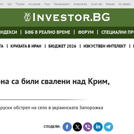
Air
Gol
Tialoto
Az-jenata
Puls
Teenproblem
Automedia
Imoti.net
Rabota
Az-deteto
ИНДЕКСИ
БФБ В РЕАЛНО ВРЕМЕ
ФОРУМ
СПЕЦИАЛНИ ПР
ТА
КРИЗАТА В ИРАН
БЮДЖЕТ 2026
ИЗКУСТВЕН ИНТЕЛЕКТ
на са били свалени над Крим,
руски обстрел на село в украинската Запорожка
СПОДЕЛИ: