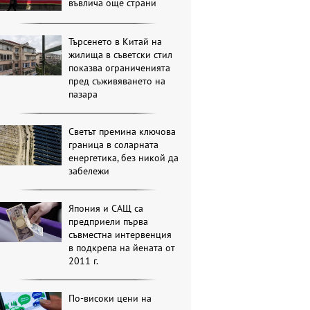
въвлича още страни
Търсенето в Китай на
жилища в съветски стил
показва ограниченията
пред съживяването на
пазара
Светът премина ключова
граница в соларната
енергетика, без никой да
забележи
Япония и САЩ са
предприели първа
съвместна интервенция
в подкрепа на йената от
2011 г.
По-високи цени на