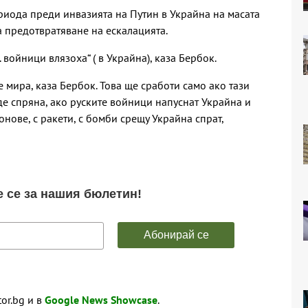
риода преди инвазията на Путин в Украйна на масата
а предотвратяване на ескалацията.
. войници влязоха“ ( в Украйна), каза Бербок.
 мира, каза Бербок. Това ще сработи само ако тази
де спряна, ако руските войници напуснат Украйна и
нове, с ракети, с бомби срещу Украйна спрат,
tor.bg и в
Google News Showcase
.