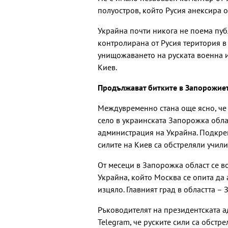
полуостров, който Русия анексира о
Украйна почти никога не поема пуб
контролирана от Русия територия в 
унищожаването на руската военна 
Киев.
Продължават битките в Запорожие
Междувременно стана още ясно, че 
село в украинската Запорожка обла
администрация на Украйна. Подкреп
силите на Киев са обстреляли учили
От месеци в Запорожка област се в
Украйна, който Москва се опита да 
изцяло. Главният град в областта –
Ръководителят на президентската 
Telegram, че руските сили са обстр