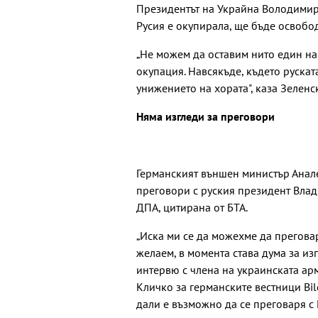
Президентът на Украйна Володимир 
Русия е окупирала, ще бъде освобо
„Не можем да оставим нито един на
окупация. Навсякъде, където рускат
унижението на хората", каза Зелен
Няма изгледи за преговори
Германският външен министър Анале
преговори с руския президент Вла
ДПА, цитирана от БТА.
„Иска ми се да можехме да преговаря
желаем, в момента става дума за из
интервю с члена на украинската а
Кличко за германските вестници Bil
дали е възможно да се преговаря с 