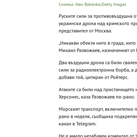
Снимка: Alex Babenko/Getty Images
Руските сили за противовъздушна о
украински дрона над кримското пр
представител от Москва.
„Никакви обекти нито в града, нито 
Михаил Развожаев, назначеният от 
Два въздушни дрона са били свален
сили за радиоелектронна борба, а 
добави той, цитиран от Ройтерс.
Атаките са били над пристанището 
Херсонес, каза Развожаев по-рано.
Морският транспорт, включително п
рано в неделя, съобщиха подкрепян
канал в Telegram.
Не е имало незабавен коментар от