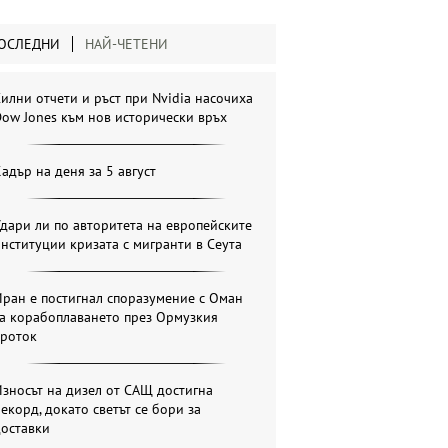
ОСЛЕДНИ
НАЙ-ЧЕТЕНИ
илни отчети и ръст при Nvidia насочиха
ow Jones към нов исторически връх
адър на деня за 5 август
дари ли по авторитета на европейските
нституции кризата с мигранти в Сеута
ран е постигнал споразумение с Оман
за корабоплаването през Ормузкия
проток
зносът на дизел от САЩ достигна
екорд, докато светът се бори за
доставки