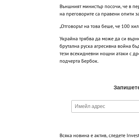
Външният министър посочи, че в пе
на преговорите са правени опити з
„Отговорът на това беше, че 100 хил
Украйна трябва да може да си върне
брутална руска агресивна война бъ
тези всекидневни нощни атаки с дро
подчерта Бербок.
Всяка новина е актив, следете Inves