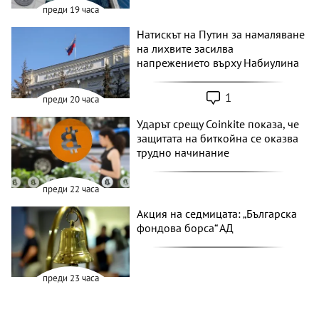
преди 19 часа
Натискът на Путин за намаляване
на лихвите засилва
напрежението върху Набиулина
1
преди 20 часа
Ударът срещу Coinkite показа, че
защитата на биткойна се оказва
трудно начинание
преди 22 часа
Акция на седмицата: „Българска
фондова борса“ АД
преди 23 часа