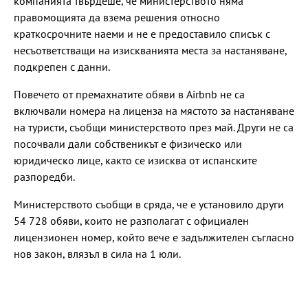
компанията твърдеше, че министерството няма
правомощията да взема решения относно
краткосрочните наеми и не е предоставило списък с
несъответстващи на изискванията места за настаняване,
подкрепен с данни.
Повечето от премахнатите обяви в Airbnb не са
включвали номера на лиценза на мястото за настаняване
на туристи, съобщи министерството през май. Други не са
посочвали дали собственикът е физическо или
юридическо лице, както се изисква от испанските
разпоредби.
Министерството съобщи в сряда, че е установило други
54 728 обяви, които не разполагат с официален
лицензионен номер, който вече е задължителен съгласно
нов закон, влязъл в сила на 1 юли.