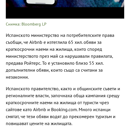
Снимка: Bloomberg LP
Испанското министерство на потребителските права
съобщи, че Airbnb е изтеглила 65 хил. обяви за
краткосрочни наеми на жилища, които според
министерството през май са нарушавали правилата,
предава Ройтерс. То е установило близо 55 хил.
допълнителни обяви, които също са считани за
незаконни.
Испанското правителство, както и общинските съвети и
регионалните власти, започнаха обща кампания срещу
краткосрочните наеми на жилища от туристи чрез
сайтове като Airbnb и Booking.com. Много испанци
смятат, че тези обяви водят до прекомерен туризъм и
повишават цените на жилищата.