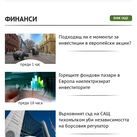
ФИНАНСИ
ВИЖ ОЩЕ
Подходящ ли е моментът за
инвестиции в европейски акции?
преди 1 час
Горещите фондови пазари в
Европа наелектризират
инвеститорите
преди 18 часа
Върховният съд на САЩ
тихомълком уби независимостта
на борсовия регулатор