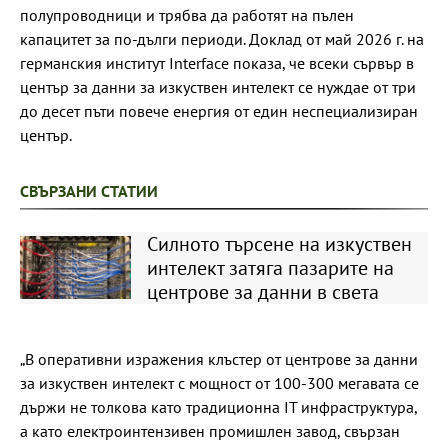
полупроводници и трябва да работят на пълен
капацитет за по-дълги периоди. Доклад от май 2026 г. на
германския институт Interface показа, че всеки сървър в
център за данни за изкуствен интелект се нуждае от три
до десет пъти повече енергия от един неспециализиран
център.
СВЪРЗАНИ СТАТИИ
Силното търсене на изкуствен
интелект затяга пазарите на
центрове за данни в света
„В оперативни изражения клъстер от центрове за данни
за изкуствен интелект с мощност от 100-300 мегавата се
държи не толкова като традиционна IT инфраструктура,
а като електроинтензивен промишлен завод, свързан