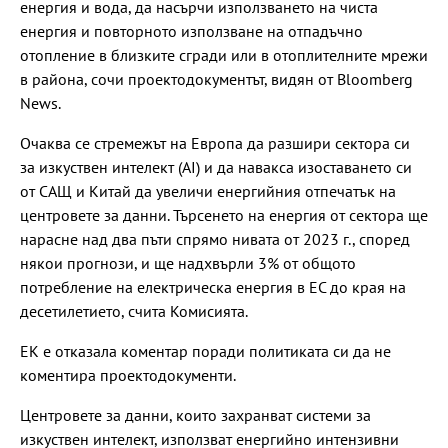
енергия и вода, да насърчи използването на чиста
енергия и повторното използване на отпадъчно
отопление в близките сгради или в отоплителните мрежи
в района, сочи проектодокументът, видян от Bloomberg
News.
Очаква се стремежът на Европа да разшири сектора си
за изкуствен интелект (AI) и да навакса изоставането си
от САЩ и Китай да увеличи енергийния отпечатък на
центровете за данни. Търсенето на енергия от сектора ще
нарасне над два пъти спрямо нивата от 2023 г., според
някои прогнози, и ще надхвърли 3% от общото
потребление на електрическа енергия в ЕС до края на
десетилетието, счита Комисията.
ЕК е отказала коментар поради политиката си да не
коментира проектодокументи.
Центровете за данни, които захранват системи за
изкуствен интелект, използват енергийно интензивни