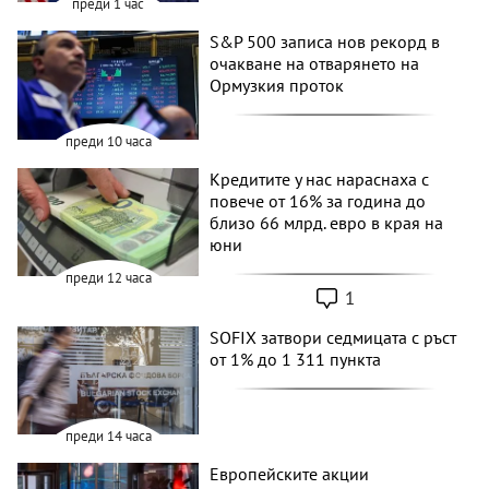
преди 1 час
S&P 500 записа нов рекорд в
очакване на отварянето на
Ормузкия проток
преди 10 часа
Кредитите у нас нараснаха с
повече от 16% за година до
близо 66 млрд. евро в края на
юни
преди 12 часа
1
SOFIX затвори седмицата с ръст
от 1% до 1 311 пункта
преди 14 часа
Европейските акции