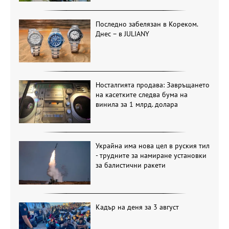
Последно забелязан в Кореком.
Днес – в JULIANY
Носталгията продава: Завръщането
на касетките следва бума на
винила за 1 млрд. долара
Украйна има нова цел в руския тил
- трудните за намиране установки
за балистични ракети
Кадър на деня за 3 август