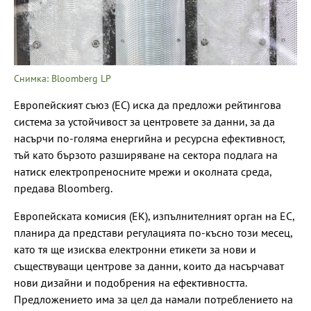
Снимка: Bloomberg LP
Европейският съюз (ЕС) иска да предложи рейтингова
система за устойчивост за центровете за данни, за да
насърчи по-голяма енергийна и ресурсна ефективност,
тъй като бързото разширяване на сектора подлага на
натиск електропреносните мрежи и околната среда,
предава Bloomberg.
Европейската комисия (ЕК), изпълнителният орган на ЕС,
планира да представи регулацията по-късно този месец,
като тя ще изисква електронни етикети за нови и
съществуващи центрове за данни, които да насърчават
нови дизайни и подобрения на ефективността.
Предложението има за цел да намали потреблението на