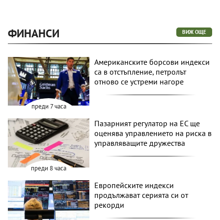
ФИНАНСИ
ВИЖ ОЩЕ
Американските борсови индекси
са в отстъпление, петролът
отново се устреми нагоре
преди 7 часа
Пазарният регулатор на ЕС ще
оценява управлението на риска в
управляващите дружества
преди 8 часа
Европейските индекси
продължават серията си от
рекорди