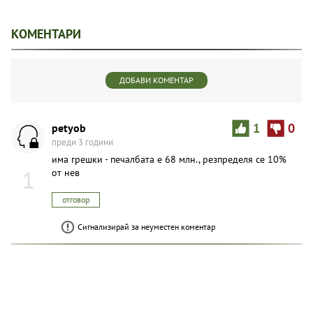
КОМЕНТАРИ
ДОБАВИ КОМЕНТАР
petyob
1
0
преди 3 години
има грешки - печалбата е 68 млн., резпределя се 10%
1
от нев
отговор
Сигнализирай за неуместен коментар