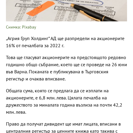
Снимка: Pixabay
„Агрия Груп Холдинг“ АД ще разпредели на акционерите
16% от печалбата за 2022 г.
Това ще гласуват акционерите на предстоящото редовно
годишно общо събрание, което ще се проведе на 26 юни
във Варна. Поканата е публикувана в Търговския
регистър и очаква вписване.
Общата сума, която се предлага да се изплати на
акционерите, е 6,8 млн. лева. Цялата печалба на
дружеството за миналата година възлиза на почти 42,2
млн. лева.
Право да получат дивидент ще имат лицата, вписани в
централния регистър за ценните книжа като такива с