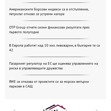
Американските борсови индекси са в отстъпление,
петролът отново се устреми нагоре
OTP Group отчете силни финансови резултати през
първото полугодие
В Европа работят над 10 хил. пивоварни, в България те са
42
Пазарният регулатор на ЕС ще оценява управлението на
риска в управляващите дружества
RWE се отказва от проектите си за морски вятърни
паркове в САЩ