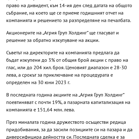
право на дивидент, към 14-ия ден след датата на общото
събрание, на което ще се приеме годишният отчет на
компанията и решението за разпределяне на печалбата.
Акционерите на „Агрия Груп Холдинг“ ще гласуват и
решение за обратно изкупуване на акции.
Съветът на директорите на компанията предлага да
бъдат изкупени до 3% от общия брой акции с право на
глас, или до 204 хил. броя. Ценовият диапазон е 28-30
лева, а срокът за приключване на процедурата е
определен на 30 юни 2023 г.
В последната година акциите на „Агрия Груп Холдинг“
поевтиняват с почти 19%, а пазарната капитализация на
компанията е 151,64 млн. лева.
През миналата година дружеството осъществи редица
придобивания, за да засили позициите си на пазара и да
диверсифицира дейността си. Последната сделка е за