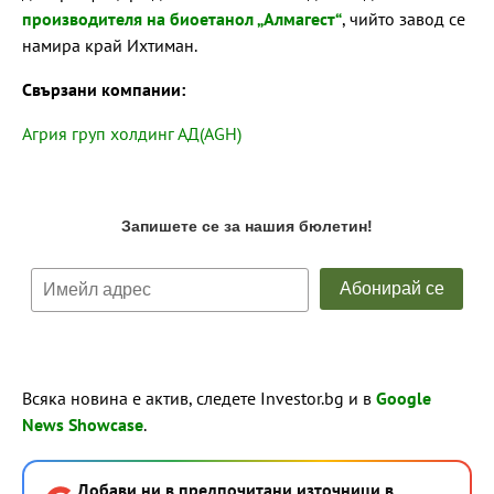
производителя на биоетанол „Алмагест“
, чийто завод се
намира край Ихтиман.
Свързани компании:
Агрия груп холдинг АД(AGH)
Всяка новина е актив, следете Investor.bg и в
Google
News Showcase
.
Добави ни в предпочитани източници в