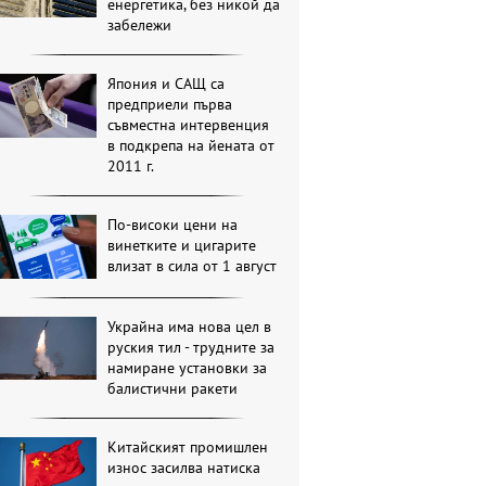
енергетика, без никой да
забележи
Япония и САЩ са
предприели първа
съвместна интервенция
в подкрепа на йената от
2011 г.
По-високи цени на
винетките и цигарите
влизат в сила от 1 август
Украйна има нова цел в
руския тил - трудните за
намиране установки за
балистични ракети
Китайският промишлен
износ засилва натиска