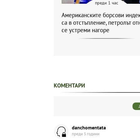
преди 1 час
Американските борсови инде
са в отстъпление, петролът от
се устреми нагоре
КОМЕНТАРИ
danchomentata
преди 3 години