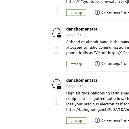
https://***.youtube.com/watch?v=X
3
Сигнализирай за 
отговор
danchomentata
преди 3 години
Airband or aircraft band is the nam
2
allocated to radio communication in
phonetically as "Victor" https://**
Сигнализирай за 
отговор
danchomentata
преди 3 години
High altitude ballooning is an eme
1
equipment has gotten quite low. Ther
lose your precious electronics if s
https://boingboing.net/2007/10/26
Сигнализирай за 
отговор