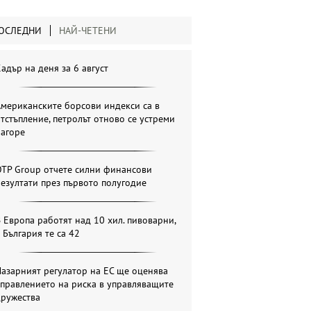
ОСЛЕДНИ
НАЙ-ЧЕТЕНИ
адър на деня за 6 август
мериканските борсови индекси са в
тстъпление, петролът отново се устреми
нагоре
OTP Group отчете силни финансови
езултати през първото полугодие
 Европа работят над 10 хил. пивоварни,
 България те са 42
азарният регулатор на ЕС ще оценява
правлението на риска в управляващите
дружества