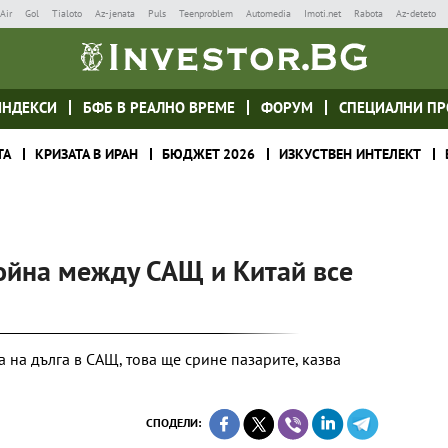
Air
Gol
Tialoto
Az-jenata
Puls
Teenproblem
Automedia
Imoti.net
Rabota
Az-deteto
ИНДЕКСИ
БФБ В РЕАЛНО ВРЕМЕ
ФОРУМ
СПЕЦИАЛНИ ПР
ТА
КРИЗАТА В ИРАН
БЮДЖЕТ 2026
ИЗКУСТВЕН ИНТЕЛЕКТ
война между САЩ и Китай все
а на дълга в САЩ, това ще срине пазарите, казва
СПОДЕЛИ: