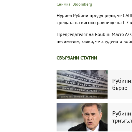
Снимка: Bloomberg
Нуриел Рубини предупреди, че САЩ
срещата на високо равнище на Г-7 
Председателят на Roubini Macro Ass
песимизъм, заяви, че „студената во
СВЪРЗАНИ СТАТИИ
Рубини:
бързо
Рубини
триъгъл