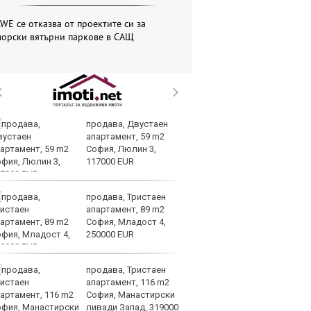
WE се отказва от проектите си за
морски вятърни паркове в САЩ
продава, Двустаен
Вс
апартамент, 59 m2
Ду
София, Люлин 3,
Съ
117000 EUR
продава, Тристаен
Са
апартамент, 89 m2
м
София, Младост 4,
г
250000 EUR
ху
продава, Тристаен
Sh
апартамент, 116 m2
Г
София, Манастирски
ко
ливади Запад, 319000
по