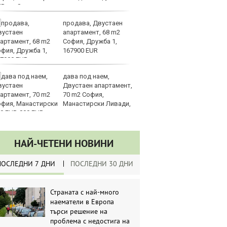
UR
продава, Двустаен
З
апартамент, 68 m2
на
София, Дружба 1,
лу
167900 EUR
дава под наем,
Сл
Двустаен апартамент,
по
70 m2 София,
А
Манастирски Ливади,
ин
0 EUR
долара
НАЙ-ЧЕТЕНИ НОВИНИ
ПОСЛЕДНИ 7 ДНИ
ПОСЛЕДНИ 30 ДНИ
Страната с най-много
наематели в Европа
търси решение на
проблема с недостига на