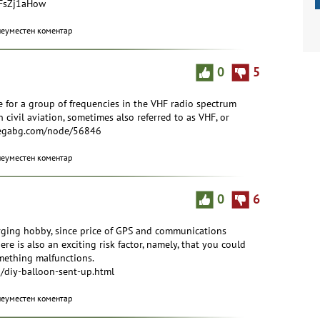
jFsZj1aHow
неуместен коментар
0
5
e for a group of frequencies in the VHF radio spectrum
 civil aviation, sometimes also referred to as VHF, or
*.segabg.com/node/56846
неуместен коментар
0
6
rging hobby, since price of GPS and communications
e is also an exciting risk factor, namely, that you could
omething malfunctions.
/diy-balloon-sent-up.html
неуместен коментар