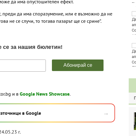
а може да има опустошителен ефект.
E
, преди да има споразумение, или е възможно да не
Златото стигна до
4295 долара за унция
това не се случи, то тогава пазарът ще се срине“.
Във Варна наградиха
победителите в
Спартакиадата на ВМС
80
tor.bg и в
Google News Showcase
.
→
източници в Google
24.05.23 г.