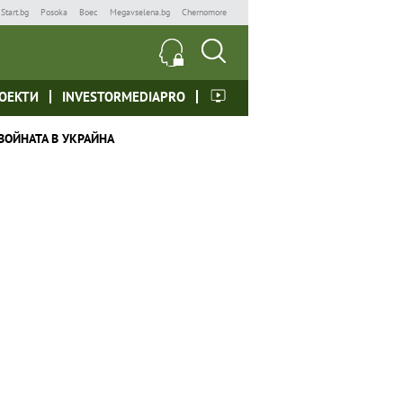
Start.bg
Posoka
Boec
Megavselena.bg
Chernomore
ОЕКТИ
INVESTORMEDIAPRO
ВОЙНАТА В УКРАЙНА