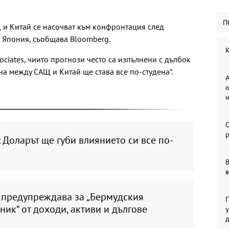
П
 и Китай се насочват към конфронтация след
в Япония, съобщава Bloomberg.
К
ociates, чиито прогнози често са изпълнени с дълбок
йна между САЩ и Китай ще става все по-студена“.
А
о
р
 Доларът ще губи влиянието си все по-
В
в
 предупреждава за „Бермудския
П
ник“ от доходи, активи и дългове
у