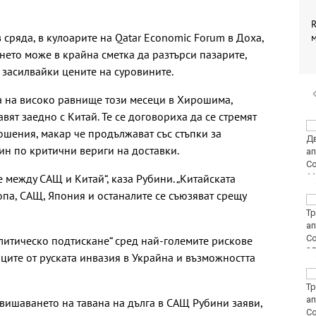
R
в сряда, в кулоарите на Qatar Economic Forum в Доха,
нето може в крайна сметка да разтърси пазарите,
засилвайки цените на суровините.
а на високо равнище този месеци в Хирошима,
авят заедно с Китай. Те се договориха да се стремят
Винисиус Жуниор
ошения, макар че продължават със стъпки за
преподписа с Реал
ин по критични вериги на доставки.
(Мадрид)
 между САЩ и Китай“, каза Рубини. „Китайската
ропа, САЩ, Япония и останалите се съюзяват срещу
ЦСКА удари с 3:0
Макаби като гост
олитическо подтискане“ сред най-големите рискове
ците от руската инвазия в Украйна и възможността
Тъжна вест! Почина
голямо име в
медицината
вишаването на тавана на дълга в САЩ Рубини заяви,