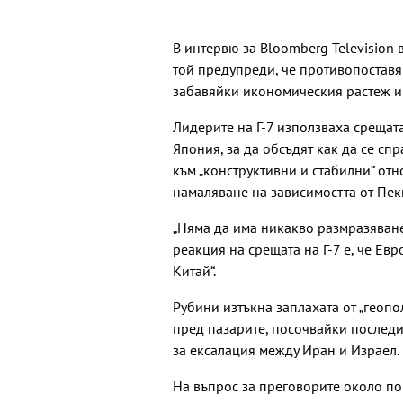
В интервю за Bloomberg Television 
той предупреди, че противопоставя
забавяйки икономическия растеж и 
Лидерите на Г-7 използваха срещат
Япония, за да обсъдят как да се спр
към „конструктивни и стабилни“ отн
намаляване на зависимостта от Пек
„Няма да има никакво размразяване
реакция на срещата на Г-7 е, че Ев
Китай“.
Рубини изтъкна заплахата от „геоп
пред пазарите, посочвайки последи
за ексалация между Иран и Израел.
На въпрос за преговорите около по