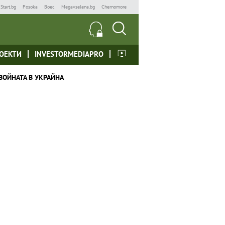
Start.bg
Posoka
Boec
Megavselena.bg
Chernomore
ОЕКТИ
INVESTORMEDIAPRO
ВОЙНАТА В УКРАЙНА