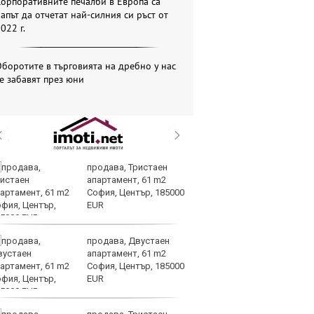
орпоративните печалби в Европа са
апът да отчетат най-силния си ръст от
022 г.
боротите в търговията на дребно у нас
е забавят през юни
продава, Тристаен
Op
апартамент, 61 m2
70
София, Център, 185000
Mi
EUR
ин
продава, Двустаен
Це
апартамент, 61 m2
ст
София, Център, 185000
вр
EUR
оп
доставките