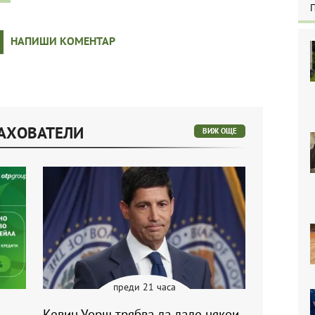
НАПИШИ КОМЕНТАР
РАХОВАТЕЛИ
ВИЖ ОЩЕ
преди 21 часа
Кевин Уорш трябва да даде някои