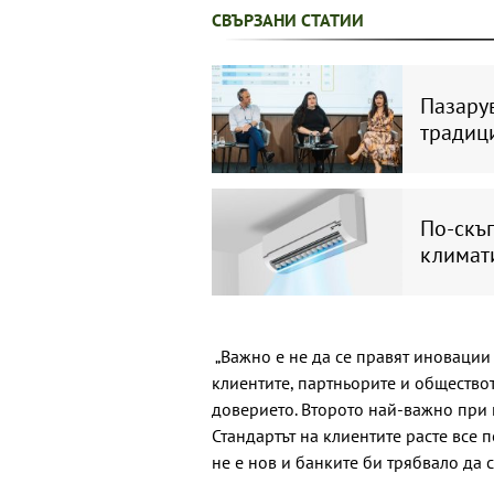
СВЪРЗАНИ СТАТИИ
Пазарув
традиц
По-скъп
климат
„Важно е не да се правят иновации 
клиентите, партньорите и обществот
доверието. Второто най-важно при 
Стандартът на клиентите расте все 
не е нов и банките би трябвало да с