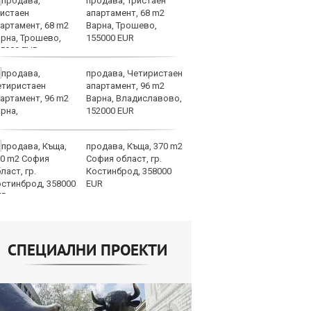
продава, Тристаен
По
апартамент, 68 m2
и
Варна, Трошево,
на
155000 EUR
от
продава, Четиристаен
Го
апартамент, 96 m2
Н
Варна, Владиславово,
на
152000 EUR
Б
продава, Къща, 370 m2
Т
София област, гр.
пр
Костинброд, 358000
по
EUR
не
СПЕЦИАЛНИ ПРОЕКТИ