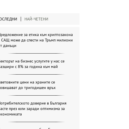
ОСЛЕДНИ
НАЙ-ЧЕТЕНИ
Предложение за етика към криптозакона
в САЩ може да спести на Тръмп милиони
от данъци
екторът на бизнес услугите у нас се
азшири с 8% за година към май
ветовните цени на храните се
повишават до тригодишен връх
отребителското доверие в България
асте през юли заради оптимизма за
икономиката