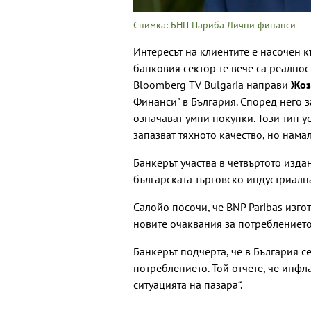
Снимка: БНП Париба Лични финанси
Интересът на клиентите е насочен к
банковия сектор те вече са реалност
Bloomberg TV Bulgaria направи
Жоз
Финанси" в България. Според него з
означават умни покупки. Този тип у
запазват тяхното качество, но намал
Банкерът участва в четвъртото изд
българската търговско индустриалн
Салойо посочи, че BNP Paribas изго
новите очаквания за потреблението 
Банкерът подчерта, че в България 
потреблението. Той отчете, че инфл
ситуацията на пазара“.