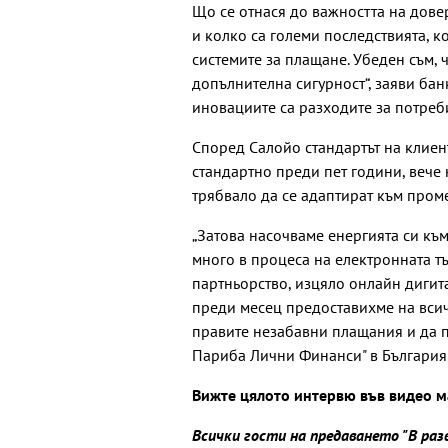
Що се отнася до важността на дове
и колко са големи последствията, ко
системите за плащане. Убеден съм, 
допълнителна сигурност“, заяви бан
иновациите са разходите за потреб
Според Салойо стандартът на клиент
стандартно преди пет години, вече 
трябвало да се адаптират към пром
„Затова насочваме енергията си къ
много в процеса на електронната т
партньорство, изцяло онлайн дигит
преди месец предоставихме на всич
правите незабавни плащания и да п
Париба Лични Финанси" в България
Вижте цялото интервю във видео 
Всички гости на предаването "В ра