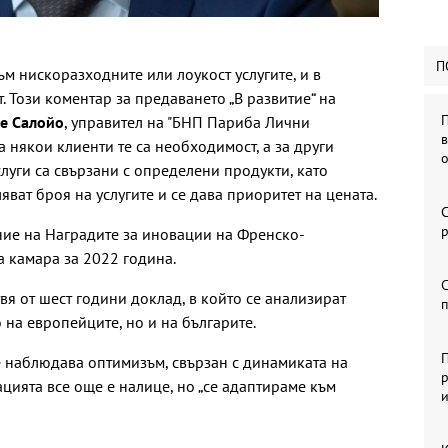
П
ъм нискоразходните или лоукост услугите, и в
. Този коментар за предаването „В развитие“ на
е Салойо
, управител на "БНП Париба Лични
а някои клиенти те са необходимост, а за други
слуги са свързани с определени продукти, като
яват броя на услугите и се дава приоритет на цената.
С
р
ание на Наградите за иновации на Френско-
а камара за 2022 година.
С
твя от шест години доклад, в който се анализират
на европейците, но и на българите.
П
се наблюдава оптимизъм, свързан с динамиката на
р
ацията все още е налице, но „се адаптираме към