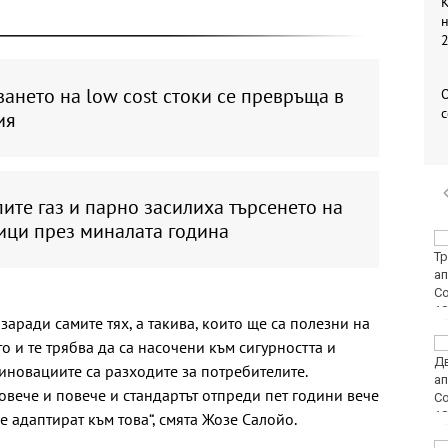
К
н
2
ането на low cost стоки се превръща в
О
с
ия
ите газ и парно засилиха търсенето на
ици през миналата година
Организират редица
инициативи за
Международния ден
на младежта във
Варна
заради самите тях, а такива, които ще са полезни на
Чужденец, ползвал
о и те трябва да са насочени към сигурността и
фалшива шофьорска
иновациите са разходите за потребителите.
книжка, бе осъден във
повече и повече и стандартът отпреди пет години вече
Варна
е адаптират към това“, смята Жозе Салойо.