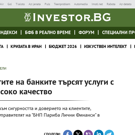
Air
Gol
Tialoto
Az-jenata
Puls
Teenproblem
Automedia
Imoti.net
Rabota
Az-deteto
ИНДЕКСИ
БФБ В РЕАЛНО ВРЕМЕ
ФОРУМ
СПЕЦИАЛНИ ПР
ТА
КРИЗАТА В ИРАН
БЮДЖЕТ 2026
ИЗКУСТВЕН ИНТЕЛЕКТ
ТЕЛИ
ите на банките търсят услуги с
исоко качество
към сигурността и доверието на клиентите,
управителят на "БНП Париба Лични Финанси" в
СПОДЕЛИ: