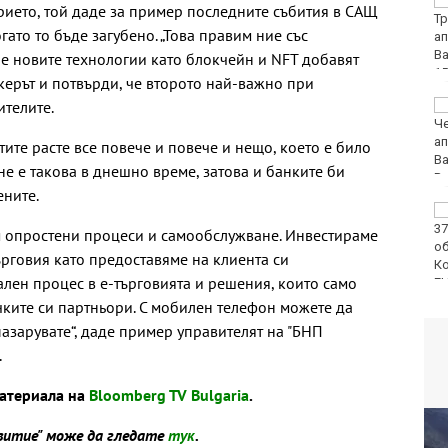
Спипаха 75-годишен
рието, той даде за пример последните събития в САЩ
дядо с 53 грама чист
гато то бъде загубено. „Това правим ние със
кокаин
че новите технологии като блокчейн и NFT добавят
керът и потвърди, че второто най-важно при
ителите.
Пускат нови 66
спътника в ниска
околоземна орбита
ите расте все повече и повече и нещо, което е било
не е такова в днешно време, затова и банките би
ените.
Откриха огнище на
Африканска чума по
м опростени процеси и самообслужване. Инвестираме
свинете във
ърговия като предоставяме на клиента си
Варненско
ален процес в е-търговията и решения, които само
ките си партньори. С мобилен телефон можете да
азарувате“, даде пример управителят на "БНП
.
материала на
Bloomberg TV Bulgaria
.
звитие" може да гледате
тук
.