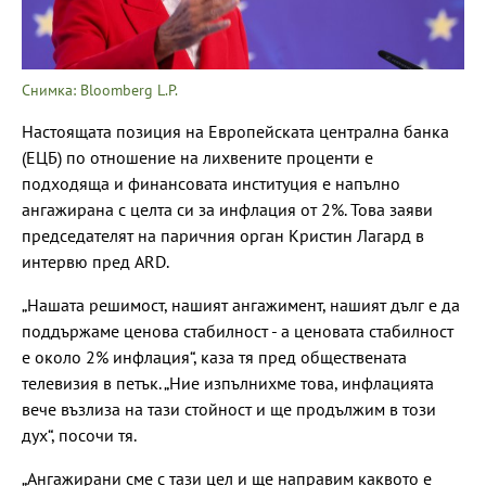
Снимка: Bloomberg L.P.
Настоящата позиция на Европейската централна банка
(ЕЦБ) по отношение на лихвените проценти е
подходяща и финансовата институция е напълно
ангажирана с целта си за инфлация от 2%. Това заяви
председателят на паричния орган Кристин Лагард в
интервю пред ARD.
„Нашата решимост, нашият ангажимент, нашият дълг е да
поддържаме ценова стабилност - а ценовата стабилност
е около 2% инфлация“, каза тя пред обществената
телевизия в петък. „Ние изпълнихме това, инфлацията
вече възлиза на тази стойност и ще продължим в този
дух“, посочи тя.
„Ангажирани сме с тази цел и ще направим каквото е