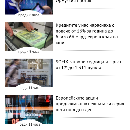
Ормузкия проток
преди 8 часа
Кредитите у нас нараснаха с
повече от 16% за година до
близо 66 млрд. евро в края на
юни
преди 9 часа
SOFIX затвори седмицата с ръст
от 1% до 1 311 пункта
преди 11 часа
Европейските акции
продължават успешната си серия
пети пореден ден
преди 11 часа