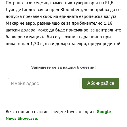
По-рано тази седмица заместник-гуверньорът на ЕЦБ
Луис де Гиндос заяви пред Bloomberg, че не трябва да се
допуска прекален скок на единната европейска валута.
Макар че евро, разменящо се за приблизително 1,18
щатски долара, може да бъде приемливо, за централните
банкери ситуацията би се усложнила драстично при
нива от над 1,20 щатски долара за евро, предупреди той.
Всяка новина е актив, следете Investor.bg и в
Google
News Showcase
.