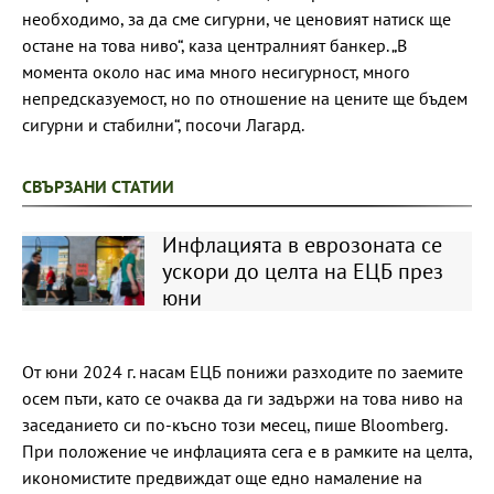
необходимо, за да сме сигурни, че ценовият натиск ще
остане на това ниво“, каза централният банкер. „В
момента около нас има много несигурност, много
непредсказуемост, но по отношение на цените ще бъдем
сигурни и стабилни“, посочи Лагард.
СВЪРЗАНИ СТАТИИ
Инфлацията в еврозоната се
ускори до целта на ЕЦБ през
юни
От юни 2024 г. насам ЕЦБ понижи разходите по заемите
осем пъти, като се очаква да ги задържи на това ниво на
заседанието си по-късно този месец, пише Bloomberg.
При положение че инфлацията сега е в рамките на целта,
икономистите предвиждат още едно намаление на