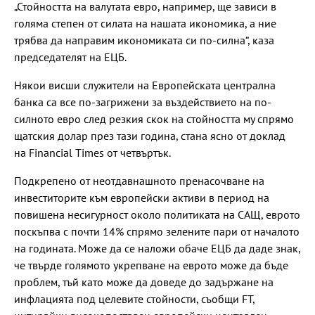
„Стойността на валутата евро, например, ще зависи в
голяма степен от силата на нашата икономика, а ние
трябва да направим икономиката си по-силна“, каза
председателят на ЕЦБ.
Някои висши служители на Европейската централна
банка са все по-загрижени за въздействието на по-
силното евро след резкия скок на стойността му спрямо
щатския долар през тази година, стана ясно от доклад
на Financial Times от четвъртък.
Подкрепено от неотдавнашното пренасочване на
инвеститорите към европейски активи в период на
повишена несигурност около политиката на САЩ, еврото
поскъпва с почти 14% спрямо зелените пари от началото
на годината. Може да се наложи обаче ЕЦБ да даде знак,
че твърде голямото укрепване на еврото може да бъде
проблем, тъй като може да доведе до задържане на
инфлацията под целевите стойности, съобщи FT,