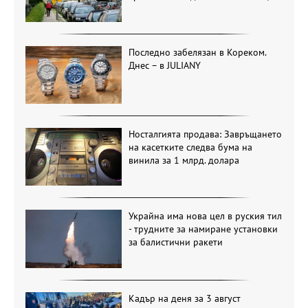
Последно забелязан в Кореком.
Днес – в JULIANY
Носталгията продава: Завръщането
на касетките следва бума на
винила за 1 млрд. долара
Украйна има нова цел в руския тил
- трудните за намиране установки
за балистични ракети
Кадър на деня за 3 август