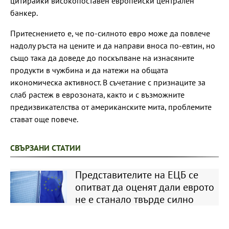
цитирайки високопоставен европейски централен
банкер.
Притеснението е, че по-силното евро може да повлече
надолу ръста на цените и да направи вноса по-евтин, но
също така да доведе до поскъпване на изнасяните
продукти в чужбина и да натежи на общата
икономическа активност. В съчетание с признаците за
слаб растеж в еврозоната, както и с възможните
предизвикателства от американските мита, проблемите
стават още повече.
СВЪРЗАНИ СТАТИИ
Представителите на ЕЦБ се
опитват да оценят дали еврото
не е станало твърде силно