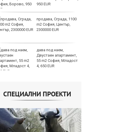
950 EUR
продава, Сграда, 1100
СА
m2 София, Център,
мл
2300000 EUR
пр
п
дава под наем,
Н
Двустаен апартамент,
Op
55 m2 София, Младост
на
4, 650 EUR
це
СПЕЦИАЛНИ ПРОЕКТИ