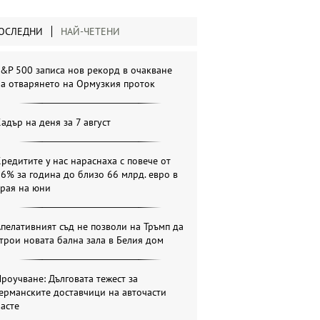
ОСЛЕДНИ
НАЙ-ЧЕТЕНИ
&P 500 записа нов рекорд в очакване
а отварянето на Ормузкия проток
адър на деня за 7 август
редитите у нас нараснаха с повече от
6% за година до близо 66 млрд. евро в
края на юни
пелативният съд не позволи на Тръмп да
трои новата бална зала в Белия дом
роучване: Дълговата тежест за
ерманските доставчици на авточасти
асте