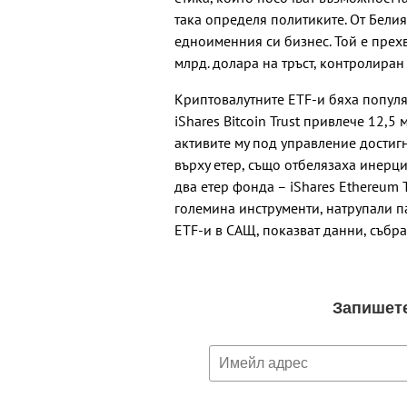
така определя политиките. От Белия
едноименния си бизнес. Той е прех
млрд. долара на тръст, контролиран
Криптовалутните ETF-и бяха популя
iShares Bitcoin Trust привлече 12,5
активите му под управление достиг
върху етер, също отбелязаха инерци
два етер фонда – iShares Ethereum T
големина инструменти, натрупали п
ETF-и в САЩ, показват данни, събра