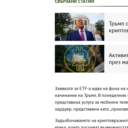
СВЪРЗАНИ СТАТИИ
Тръмп о
криптов
Активи
през м
Заявката за ETF-а идва на фона на
начинания на Тръмп. В понеделник
представиха услуга за мобилни теле
хардуер, представяни като „произве
Задълбочаването на криптовръзките
етика, които посочват възможностт