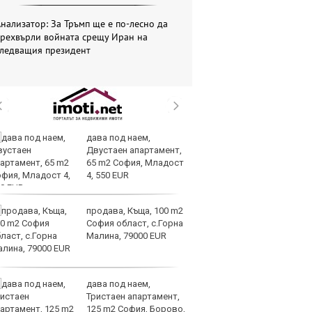
нализатор: За Тръмп ще е по-лесно да
прехвърли войната срещу Иран на
следващия президент
дава под наем,
Те
Двустаен апартамент,
ги
65 m2 София, Младост
иг
4, 550 EUR
ст
отшумяват
продава, Къща, 100 m2
Со
София област, с.Горна
Тр
Малина, 79000 EUR
съ
а 
дава под наем,
Це
Тристаен апартамент,
Ру
125 m2 София, Борово,
та