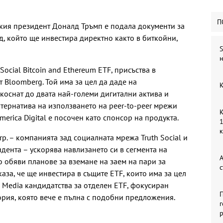
П
ия президент Доналд Тръмп е подала документи за
д, който ще инвестира директно както в биткойни,
S
н
ocial Bitcoin and Ethereum ETF, присъства в
 Bloomberg. Той има за цел да даде на
К
окоснат до двата най-големи дигитални актива и
лтернатива на използването на peer-to-peer мрежи
К
merica Digital е посочен като спонсор на продукта.
1
p. – компанията зад социалната мрежа Truth Social и
ента – ускорява навлизането си в сегмента на
А
 обяви планове за вземане на заем на пари за
с
аза, че ще инвестира в същите ETF, които има за цел
 Media кандидатства за отделен ETF, фокусиран
П
ория, която вече е пълна с подобни предложения.
г
р