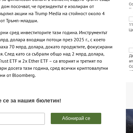
 дом посочват, че президентът е изолиран от
върлил акции на Trump Media на стойност около 4
ФК Девня гостува на
 от Тръмп-младши.
Атлетик (Провадия) за
Аматьорската купа
рни сред инвеститорите тази година. Инструментът
 млрд. долара входящи потоци през 2025 г., с което
наха 70 млрд. долара, докато продуктите, фокусирани
Национална мрежа за
я. След като са събрали общо над 2 млрд. долара,
децата:
rust ETF и 2x Ether ETF – са вторият и третият по
Саморазправата не е
правосъдие след
ари досега тази година, сред всички криптовалутни
случая с „ловци на педофили“
ни от Bloomberg.