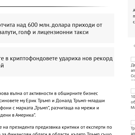
А
тчита над 600 млн. долара приходи от
алути, голф и лицензионни такси
те в криптофондовете удариха нов рекорд
Двоен ръст на
ай
чревните инфекции за
седмица във
Варненско
Вечерен крос ще се
 нова вълна от активности в обширните бизнес
проведе тази събота в
 синовете му Ерик Тръмп и Доналд Тръмп-младши
Морската градина на
фони с марката „Тръмп“, разчитаща на мрежи и
Варна
дени в Америка“.
Тази събота: откриват
 на президента предизвика критики от експерти по
ловния сезон за
а за финансови облаги в области, където Тръмп също
пернат дивеч