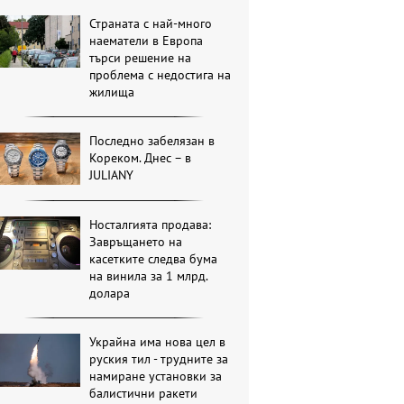
Страната с най-много
наематели в Европа
търси решение на
проблема с недостига на
жилища
Последно забелязан в
Кореком. Днес – в
JULIANY
Носталгията продава:
Завръщането на
касетките следва бума
на винила за 1 млрд.
долара
Украйна има нова цел в
руския тил - трудните за
намиране установки за
балистични ракети