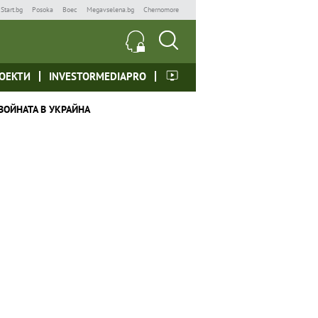
Start.bg
Posoka
Boec
Megavselena.bg
Chernomore
ОЕКТИ
INVESTORMEDIAPRO
ВОЙНАТА В УКРАЙНА