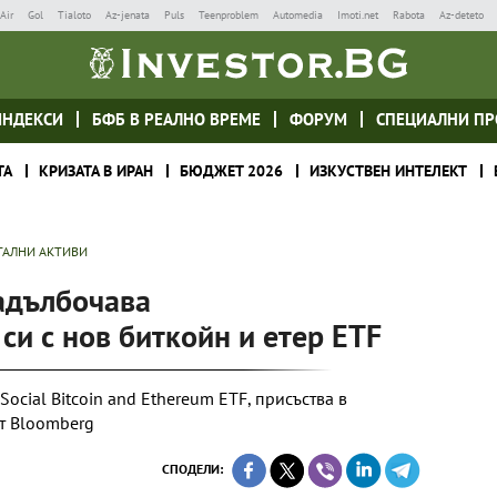
Air
Gol
Tialoto
Az-jenata
Puls
Teenproblem
Automedia
Imoti.net
Rabota
Az-deteto
ИНДЕКСИ
БФБ В РЕАЛНО ВРЕМЕ
ФОРУМ
СПЕЦИАЛНИ ПР
ТА
КРИЗАТА В ИРАН
БЮДЖЕТ 2026
ИЗКУСТВЕН ИНТЕЛЕКТ
ТАЛНИ АКТИВИ
задълбочава
си с нов биткойн и етер ETF
ocial Bitcoin and Ethereum ETF, присъства в
т Bloomberg
СПОДЕЛИ: