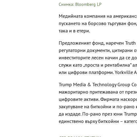
Снимка: Bloomberg LP
Медийната компания на американск
пускането на борсово търгуван фон
така и в етери.
Предложеният фонд, наречен Truth S
регулаторни документи, цитирани от
инвеститорите лесен начин да се д
служи като „проста и рентабилна“ а
или цифрови платформи. Yorkville A
Trump Media & Technology Group Cor
мажоритарно притежавана от презид
цифровите активи. Фирмата наскоро
закупуване на биткойни и по-рано к
да издаде. По-рано през юни Trump
единствено върху биткойни – катег