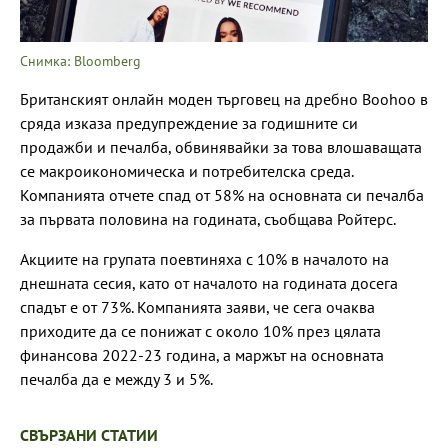
Снимка: Bloomberg
Британският онлайн моден търговец на дребно Boohoo в
сряда изказа предупреждение за годишните си
продажби и печалба, обвинявайки за това влошаващата
се макроикономическа и потребителска среда.
Компанията отчете спад от 58% на основната си печалба
за първата половина на годината, съобщава Ройтерс.
Акциите на групата поевтиняха с 10% в началото на
днешната сесия, като от началото на годината досега
спадът е от 73%. Компанията заяви, че сега очаква
приходите да се понижат с около 10% през цялата
финансова 2022-23 година, а маржът на основната
печалба да е между 3 и 5%.
СВЪРЗАНИ СТАТИИ