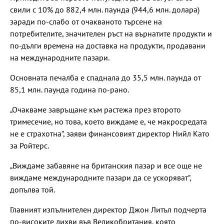
свили с 10% до 882,4 млн. паунда (944,6 млн. долара)
заради по-слабо от очакваното търсене на
потребителите, значителен ръст на върнатите продукти и
по-дълги времена на доставка на продукти, продавани
на международните пазари.
Основната печалба е спаднала до 35,5 млн. паунда от
85,1 млн. паунда година по-рано.
„Очакваме завръщане към растежа през второто
тримесечие, но това, което виждаме е, че макросредата
не е страхотна“, заяви финансовият директор Нийл Като
за Ройтерс.
„Виждаме забавяне на британския пазар и все още не
виждаме международните пазари да се ускоряват“,
допълва той.
Главният изпълнителен директор Джон Литъл подчерта
по-високите лихви във Великобритания, която