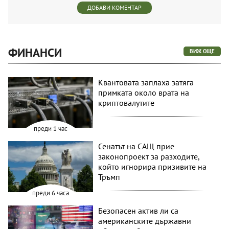
ДОБАВИ КОМЕНТАР
ФИНАНСИ
ВИЖ ОЩЕ
Квантовата заплаха затяга
примката около врата на
криптовалутите
преди 1 час
Сенатът на САЩ прие
законопроект за разходите,
който игнорира призивите на
Тръмп
преди 6 часа
Безопасен актив ли са
американските държавни