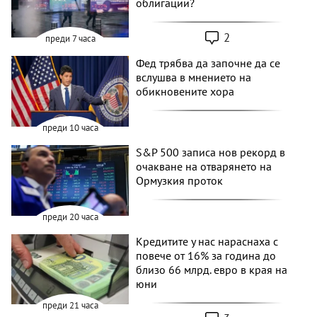
облигации?
2
преди 7 часа
Фед трябва да започне да се
вслушва в мнението на
обикновените хора
преди 10 часа
S&P 500 записа нов рекорд в
очакване на отварянето на
Ормузкия проток
преди 20 часа
Кредитите у нас нараснаха с
повече от 16% за година до
близо 66 млрд. евро в края на
юни
преди 21 часа