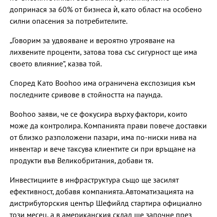
допринася за 60% от бизнеса ѝ, като област на особено
силни опасения за потребителите.
„Говорим за удвояване и вероятно утрояване на
лихвените проценти, затова това със сигурност ще има
своето влияние“, казва той.
Според Като Boohoo има ограничена експозиция към
последните сривове в стойността на паунда.
Boohoo заяви, че се фокусира върху фактори, които
може да контролира. Компанията прави повече доставки
от близко разположени пазари, има по-ниски нива на
инвентар и вече таксува клиентите си при връщане на
продукти във Великобритания, добави тя.
Инвестициите в инфраструктура също ще засилят
ефективност, добавя компанията. Автоматизацията на
дистрибуторския център Шефийлд стартира официално
този месец, а в американския склад ще започне през