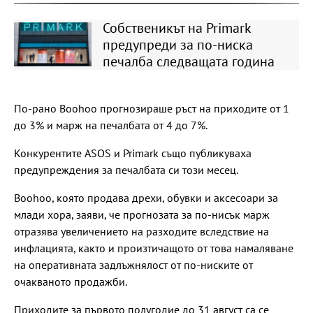
Собственикът на Primark
предупреди за по-ниска
печалба следващата година
По-рано Boohoo прогнозираше ръст на приходите от 1
до 3% и марж на печалбата от 4 до 7%.
Конкурентите ASOS и Primark също публикуваха
предупреждения за печалбата си този месец.
Boohoo, която продава дрехи, обувки и аксесоари за
млади хора, заяви, че прогнозата за по-нисък марж
отразява увеличението на разходите вследствие на
инфлацията, както и произтичащото от това намаляване
на оперативната задлъжнялост от по-ниските от
очакваното продажби.
Приходите за първото полугодие до 31 август са се