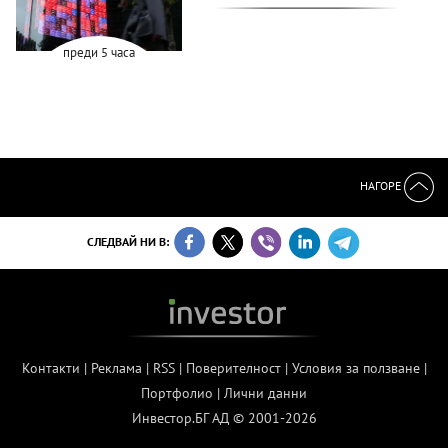
преди 5 часа
НАГОРЕ
СЛЕДВАЙ НИ В:
Контакти
|
Реклама
|
RSS
|
Поверителност
|
Условия за ползване
|
Портфолио
|
Лични данни
Инвестор.БГ АД © 2001-2026