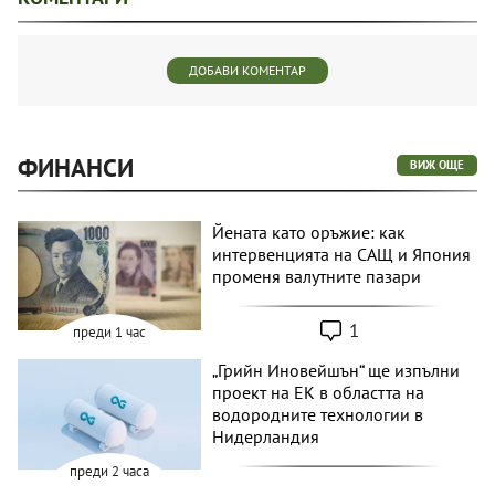
ДОБАВИ КОМЕНТАР
ФИНАНСИ
ВИЖ ОЩЕ
Йената като оръжие: как
интервенцията на САЩ и Япония
променя валутните пазари
1
преди 1 час
„Грийн Иновейшън“ ще изпълни
проект на ЕК в областта на
водородните технологии в
Нидерландия
преди 2 часа