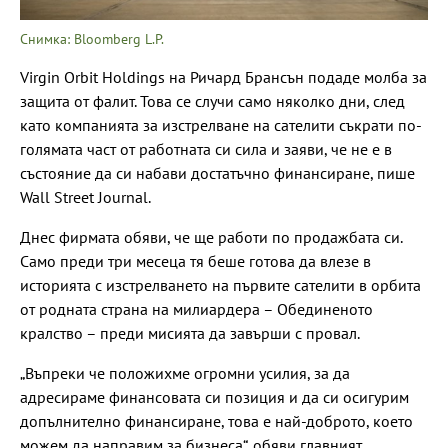
Снимка: Bloomberg L.P.
Virgin Orbit Holdings на Ричард Брансън подаде молба за
защита от фалит. Това се случи само няколко дни, след
като компанията за изстрелване на сателити съкрати по-
голямата част от работната си сила и заяви, че не е в
състояние да си набави достатъчно финансиране, пише
Wall Street Journal.
Днес фирмата обяви, че ще работи по продажбата си.
Само преди три месеца тя беше готова да влезе в
историята с изстрелването на първите сателити в орбита
от родната страна на милиардера – Обединеното
кралство – преди мисията да завърши с провал.
„Въпреки че положихме огромни усилия, за да
адресираме финансовата си позиция и да си осигурим
допълнително финансиране, това е най-доброто, което
можем да направим за бизнеса“, обяви главният