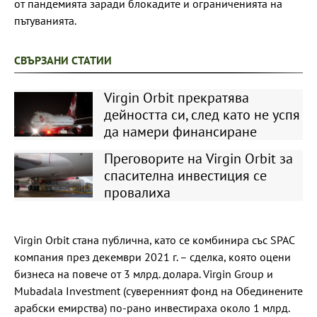
от пандемията заради блокадите и ограниченията на
пътуванията.
СВЪРЗАНИ СТАТИИ
Virgin Orbit прекратява
дейността си, след като не успя
да намери финансиране
Преговорите на Virgin Orbit за
спасителна инвестиция се
провалиха
Virgin Orbit стана публична, като се комбинира със SPAC
компания през декември 2021 г. – сделка, която оцени
бизнеса на повече от 3 млрд. долара. Virgin Group и
Mubadala Investment (суверенният фонд на Обединените
арабски емирства) по-рано инвестираха около 1 млрд.