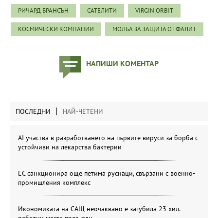
РИЧАРД БРАНСЪН
САТЕЛИТИ
VIRGIN ORBIT
КОСМИЧЕСКИ КОМПАНИИ
МОЛБА ЗА ЗАЩИТА ОТ ФАЛИТ
НАПИШИ КОМЕНТАР
ПОСЛЕДНИ
НАЙ-ЧЕТЕНИ
AI участва в разработването на първите вируси за борба с
устойчиви на лекарства бактерии
ЕС санкционира още петима руснаци, свързани с военно-
промишления комплекс
Икономиката на САЩ неочаквано е загубила 23 хил.
работни места през юли