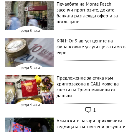
Печалбата на Monte Paschi
засенчи прогнозите, докато
банката разглежда оферта за
поглъщане
преди 3 часа
КФН: От 9 август цените на
финансовите услуги ще са само в
евро
преди 3 часа
Предложение за етика към
криптозакона в САЩ може да
спести на Тръмп милиони от
данъци
преди 4 часа
1
Азиатските пазари приключиха
седмицата със смесени резултати