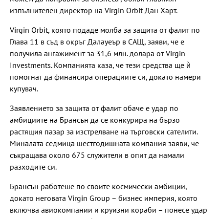
изпълнителен директор на Virgin Orbit Дан Харт.
Virgin Orbit, която подаде молба за защита от фалит по
Глава 11 в съд в окръг Далауеър в САЩ, заяви, че е
получила ангажимент за 31,6 млн. долара от Virgin
Investments. Компанията каза, че тези средства ще ѝ
помогнат да финансира операциите си, докато намери
купувач.
Заявлението за защита от фалит обаче е удар по
амбициите на Брансън да се конкурира на бързо
растящия пазар за изстрелване на търговски сателити.
Миналата седмица шестгодишната компания заяви, че
съкращава около 675 служители в опит да намали
разходите си.
Брансън работеше по своите космически амбиции,
докато неговата Virgin Group – бизнес империя, която
включва авиокомпании и круизни кораби – понесе удар