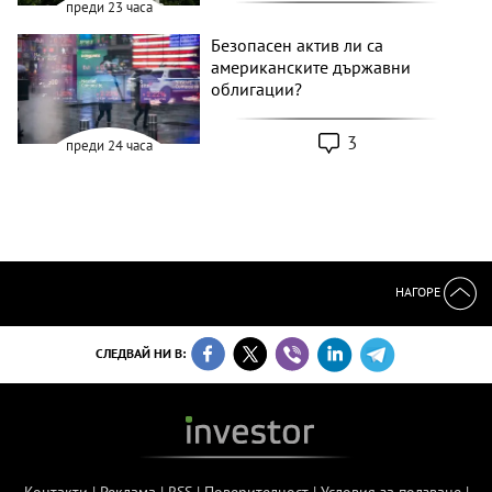
преди 23 часа
Безопасен актив ли са
американските държавни
облигации?
3
преди 24 часа
НАГОРЕ
СЛЕДВАЙ НИ В:
Контакти
|
Реклама
|
RSS
|
Поверителност
|
Условия за ползване
|