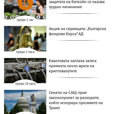
защитата на биткойн се оказва
трудно начинание
преди 1 час
Акция на седмицата: „Българска
фондова борса“ АД
преди 2 часа
Квантовата заплаха затяга
примката около врата на
криптовалутите
преди 18 часа
Сенатът на САЩ прие
законопроект за разходите,
който игнорира призивите на
Тръмп