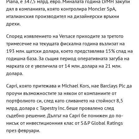
Piana, е 347,5 млрд. евро. Миналата година LVMH закупи
дял в компанията, която контролира Moncler SpA,
италианския производител на дизайнерски връхни
дрехи.
Според изявлението на Versace приходите за третото
тримесечие на текущата фискална година възлизат на
193 млн. щатски долара, което представлява 15% спад на
годишна база. За същия период оперативната загуба на
марката се е увеличила от 14 млн. долара на 21 млн.
долара.
Capri, която притежава и Michael Kors, нае Barclays Plc да
проучи възможностите за някои от компаниите от
портфолиото си, след като сливането на стойност 8,5
млрд. долара с Tapestry Inc. беше провалено след
съдебно решение. Дългът на Capri бе понижен до по-
нисък от инвестиционния клас от S&P Global Ratings
през февруари.