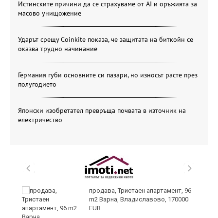
Истинските причини да се страхуваме от AI и оръжията за
масово унищожение
Ударът срещу Coinkite показа, че защитата на биткойн се
оказва трудно начинание
Германия губи основните си пазари, но износът расте през
полугодието
Японски изобретател превръща почвата в източник на
електричество
продава, Тристаен апартамент, 96
m2 Варна, Владиславово, 170000
EUR