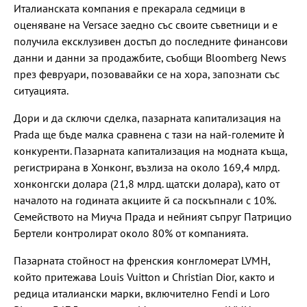
Италианската компания е прекарала седмици в
оценяване на Versace заедно със своите съветници и е
получила ексклузивен достъп до последните финансови
данни и данни за продажбите, съобщи Bloomberg News
през февруари, позовавайки се на хора, запознати със
ситуацията.
Дори и да сключи сделка, пазарната капитализация на
Prada ще бъде малка сравнена с тази на най-големите ѝ
конкуренти. Пазарната капитализация на модната къща,
регистрирана в Хонконг, възлиза на около 169,4 млрд.
хонконгски долара (21,8 млрд. щатски долара), като от
началото на годината акциите й са поскъпнали с 10%.
Семейството на Миуча Прада и нейният съпруг Патрицио
Бертели контролират около 80% от компанията.
Пазарната стойност на френския конгломерат LVMH,
който притежава Louis Vuitton и Christian Dior, както и
редица италиански марки, включително Fendi и Loro