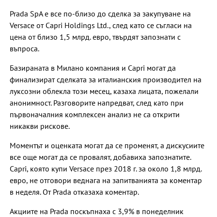
Prada SpA е все по-близо до сделка за закупуване на
Versace от Capri Holdings Ltd., след като се съгласи на
цена от близо 1,5 млрд. евро, твърдят запознати с
въпроса.
Базираната в Милано компания и Capri могат да
финализират сделката за италианския производител на
луксозни облекла този месец, казаха лицата, пожелали
анонимност. Разговорите напредват, след като при
първоначалния комплексен анализ не са открити
никакви рискове.
Моментът и оценката могат да се променят, а дискусиите
все още могат да се провалят, добавиха запознатите.
Capri, която купи Versace през 2018 г. за около 1,8 млрд.
евро, не отговори веднага на запитванията за коментар
в неделя. От Prada отказаха коментар.
Акциите на Prada поскъпнаха с 3,9% в понеделник