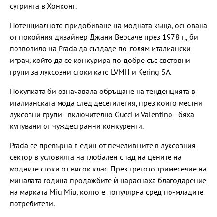
сутринта в Хонконг.
Потенциалното придобиване на модната къща, основана
от покойния дизайнер Джани Версаче през 1978 г., би
позволило на Prada да създаде по-голям италиански
играч, който да се конкурира по-добре със световни
групи за луксозни стоки като LVMH и Kering SA.
Покупката би означавала обръщане на тенденцията в
италианската мода след десетилетия, през които местни
луксозни групи - включително Gucci и Valentino - бяха
купувани от чуждестранни конкуренти.
Prada се превърна в един от печелившите в луксозния
сектор в условията на глобален спад на цените на
модните стоки от висок клас. През третото тримесечие на
миналата година продажбите ѝ нараснаха благодарение
на марката Miu Miu, която е популярна сред по-младите
потребители.