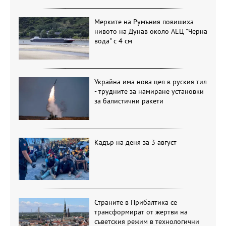
Мерките на Румъния повишиха
нивото на Дунав около АЕЦ "Черна
вода" с 4 см
Украйна има нова цел в руския тил
- трудните за намиране установки
за балистични ракети
Кадър на деня за 3 август
Страните в Прибалтика се
трансформират от жертви на
съветския режим в технологични