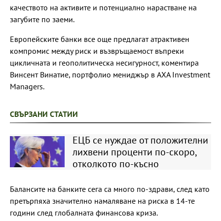
качеството на активите и потенциално нарастване на
загубите по заеми.
Европейските банки все още предлагат атрактивен
компромис между риск и възвръщаемост въпреки
цикличната и геополитическа несигурност, коментира
Винсент Винатие, портфолио мениджър в AXA Investment
Managers.
СВЪРЗАНИ СТАТИИ
ЕЦБ се нуждае от положителни
лихвени проценти по-скоро,
отколкото по-късно
Балансите на банките сега са много по-здрави, след като
претърпяха значително намаляване на риска в 14-те
години след глобалната финансова криза.