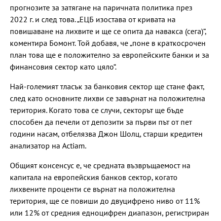
прогнозите за затягане на паричната политика през
2022 г. и след това. „ЕЦБ изостава от кривата на
повишаване на лихвите и ще се опита да навакса (сега)“,
коментира Бомонт. Той добавя, че „поне в краткосрочен
план това ще е положително за европейските банки и за
финансовия сектор като цяло“.
Най-големият тласък за банковия сектор ще стане факт,
след като основните лихви се завърнат на положителна
територия. Когато това се случи, секторът ще бъде
способен да печели от депозити за първи път от пет
години насам, отбелязва Джон Шолц, старши кредитен
анализатор на Actiam.
Общият консенсус е, че средната възвръщаемост на
капитала на европейския банков сектор, когато
лихвените проценти се върнат на положителна
територия, ще се повиши до двуцифрено ниво от 11%
или 12% от средния едноцифрен диапазон, регистриран