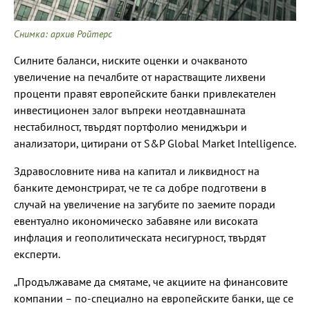
Снимка: архив Ройтерс
Силните баланси, ниските оценки и очакваното
увеличение на печалбите от нарастващите лихвени
проценти правят европейските банки привлекателен
инвестиционен залог въпреки неотдавнашната
нестабилност, твърдят портфолио мениджъри и
анализатори, цитирани от S&P Global Market Intelligence.
Здравословните нива на капитал и ликвидност на
банките демонстрират, че те са добре подготвени в
случай на увеличение на загубите по заемите поради
евентуално икономическо забавяне или високата
инфлация и геополитическата несигурност, твърдят
експерти.
„Продължаваме да смятаме, че акциите на финансовите
компании – по-специално на европейските банки, ще се