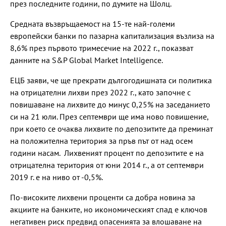
през последните години, по думите на Шолц.
Средната възвръщаемост на 15-те най-големи
европейски банки по пазарна капитализация възлиза на
8,6% през първото тримесечие на 2022 г., показват
данните на S&P Global Market Intelligence.
ЕЦБ заяви, че ще прекрати дългогодишната си политика
на отрицателни лихви през 2022 г., като започне с
повишаване на лихвите до минус 0,25% на заседанието
си на 21 юли. През септември ще има ново повишение,
при което се очаква лихвите по депозитите да преминат
на положителна територия за пръв път от над осем
години насам. Лихвеният процент по депозитите е на
отрицателна територия от юни 2014 г., а от септември
2019 г. е на ниво от -0,5%.
По-високите лихвени проценти са добра новина за
акциите на банките, но икономическият спад е ключов
негативен риск предвид опасенията за влошаване на