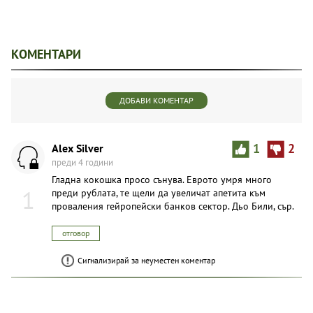
КОМЕНТАРИ
ДОБАВИ КОМЕНТАР
Alex Silver
1
2
преди 4 години
Гладна кокошка просо сънува. Еврото умря много
1
преди рублата, те щели да увеличат апетита към
проваления гейропейски банков сектор. Дьо Били, сър.
отговор
Сигнализирай за неуместен коментар