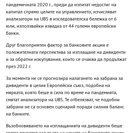
пандемичната 2020 г., преди да изпитат недостиг на
капитал спрямо целите на управлението, изчисляват
анализатори на UBS в изследователска бележка от 6
юли, използвайки извадка от 44 големи европейски
банки.
Друг благоприятен фактор за банковите акции е
положителната перспектива за изплащане на дивиденти
и за обратни изкупувания, които се очаква да продължат
през 2022 г.
За момента не се прогнозира налагането на забрана за
дивиденти в целия Европейски съюз, подобна на
мярката, която беше в сила по време на пандемията,
смятат анализатори на UBS. Те отбелязват, че подобни
забрани не са основен сценарий поради силния баланс
на банките.
Възобновяването на изплащанията на дивиденти беше
голям двигател зад ръста на цените на банковите акции