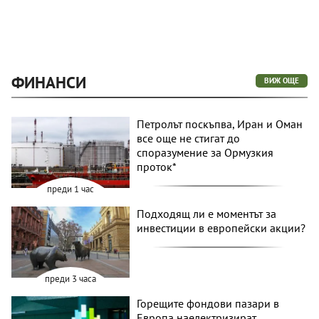
ФИНАНСИ
ВИЖ ОЩЕ
Петролът поскъпва, Иран и Оман
все още не стигат до
споразумение за Ормузкия
проток*
преди 1 час
Подходящ ли е моментът за
инвестиции в европейски акции?
преди 3 часа
Горещите фондови пазари в
Европа наелектризират