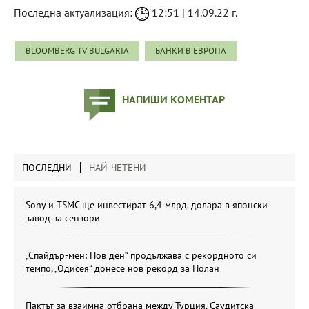
Последна актуализация:
12:51 | 14.09.22 г.
BLOOMBERG TV BULGARIA
БАНКИ В ЕВРОПА
НАПИШИ КОМЕНТАР
ПОСЛЕДНИ
НАЙ-ЧЕТЕНИ
Sony и TSMC ще инвестират 6,4 млрд. долара в японски
завод за сензори
„Спайдър-мен: Нов ден“ продължава с рекордното си
темпо, „Одисея“ донесе нов рекорд за Нолан
Пактът за взаимна отбрана между Турция, Саудитска