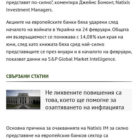
представят по-силно“, коментира Джеймс Бомонт, Natixis
Investment Managers.
Акциите на европейските банки бяха ударени след
началото на войната в Украйна на 24 февруари. Общата
им възвръщаемост се понижава с 14,08% към края на
юни, след като книжата бяха сред най-силно
представящите се през януари и в началото на февруари,
показват данни на S&P Global Market Intelligence.
СВЪРЗАНИ СТАТИИ
Не лихвените повишения са
това, което ще помогне за
озаптяването на инфлацията
Основна причина за очакванията на Natixis IM за силно
представяне на европейския банков сектор са