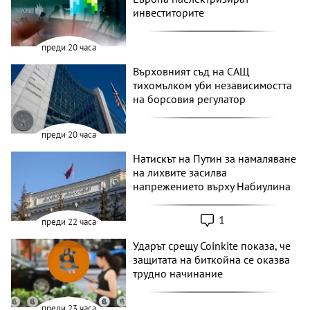
инвеститорите
преди 20 часа
Върховният съд на САЩ
тихомълком уби независимостта
на борсовия регулатор
преди 20 часа
Натискът на Путин за намаляване
на лихвите засилва
напрежението върху Набиулина
1
преди 22 часа
Ударът срещу Coinkite показа, че
защитата на биткойна се оказва
трудно начинание
преди 23 часа