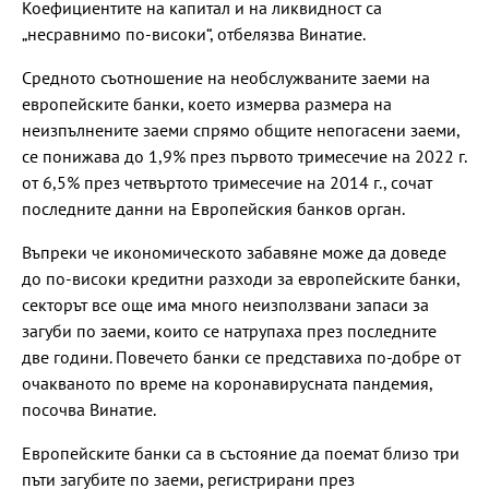
Коефициентите на капитал и на ликвидност са
„несравнимо по-високи“, отбелязва Винатие.
Средното съотношение на необслужваните заеми на
европейските банки, което измерва размера на
неизпълнените заеми спрямо общите непогасени заеми,
се понижава до 1,9% през първото тримесечие на 2022 г.
от 6,5% през четвъртото тримесечие на 2014 г., сочат
последните данни на Европейския банков орган.
Въпреки че икономическото забавяне може да доведе
до по-високи кредитни разходи за европейските банки,
секторът все още има много неизползвани запаси за
загуби по заеми, които се натрупаха през последните
две години. Повечето банки се представиха по-добре от
очакваното по време на коронавирусната пандемия,
посочва Винатие.
Европейските банки са в състояние да поемат близо три
пъти загубите по заеми, регистрирани през