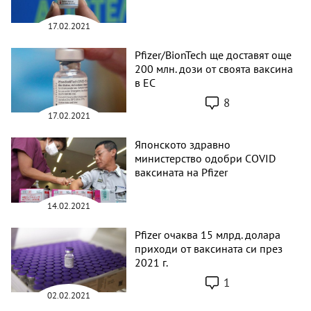
17.02.2021
Pfizer/BionTech ще доставят още
200 млн. дози от своята ваксина
в ЕС
8
17.02.2021
Японското здравно
министерство одобри COVID
ваксината на Pfizer
14.02.2021
Pfizer очаква 15 млрд. долара
приходи от ваксината си през
2021 г.
1
02.02.2021