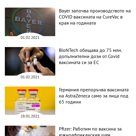
Bayer започва производството на
COVID ваксината на CureVac в
края на годината
01.02.2021
BioNTech обещава до 75 млн.
допълнителни дози от Covid
ваксината си за ЕС
01.02.2021
Германия препоръчва ваксината
на AstraZeneca само за лица под
65 години
28.01.2021
Pfizer: Работим по ваксина за
южноафриканския щам