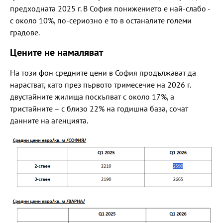
предходната 2025 г. В София понижението е най-слабо -
с около 10%, по-сериозно е то в останалите големи
градове.
Цените не намаляват
На този фон средните цени в София продължават да
нарастват, като през първото тримесечие на 2026 г.
двустайните жилища поскъпват с около 17%, а
тристайните – с близо 22% на годишна база, сочат
данните на агенцията.