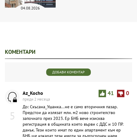
04.08.2026
КОМЕНТАРИ
ДОБАВИ КОМЕНТАР
Az_Kocho
41
0
преди 2 месеца
До: Скъсана_Ушанка...не е само вторичния пазар.
5
Предстои да излязат млн. м2 ново строителство
започнато през 2023. Ер БНБ вече изисква
регистрация в общината което върви с ДДС и 10 ПР.
данък. Тези които имат по един апартамент към ер
БНБ ще изкарат тези имоти за дългосрочен наем