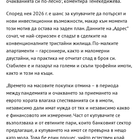
очакванията си по-лесно“, коментира Тенекедижева.
Според нея 2026 г. е шанс за купувачите да потърсят и
нови инвестиционни възможности, макар към момента
този мотив да остава на заден план. Данните на „Адрес“
сочат, че най-сериозен е спадът в сделките на
конвенционалните тристайни жилища. По-малките
апартаменти – гарсониери, както и маломерни
двустайни, на практика не отчитат спад в броя си.
Стабилен е и пазарът на големи и скъпи трофейни имоти,
както и този на къщи.
„Времето на масовите покупки отмина – в периода
между пандемията и очакването за приемането на
еврото хората влагаха спестяванията си в имоти,
независимо дали имат нужда от тях и независимо какво
е финансовото им измерение. Част от купувачите се
възползваха и от евтините пари, които банковият сектор
предлагаше, а купуването на имот се превърна в нещо
като мода. Това бе един процес, чийто естествен край