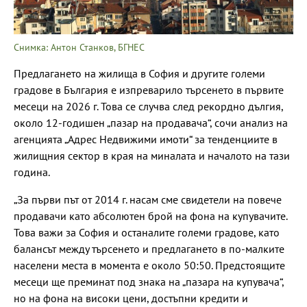
Снимка: Антон Станков, БГНЕС
Предлагането на жилища в София и другите големи
градове в България е изпреварило търсенето в първите
месеци на 2026 г. Това се случва след рекордно дългия,
около 12-годишен „пазар на продавача“, сочи анализ на
агенцията „Адрес Недвижими имоти“ за тенденциите в
жилищния сектор в края на миналата и началото на тази
година.
„За първи път от 2014 г. насам сме свидетели на повече
продавачи като абсолютен брой на фона на купувачите.
Това важи за София и останалите големи градове, като
балансът между търсенето и предлагането в по-малките
населени места в момента е около 50:50. Предстоящите
месеци ще преминат под знака на „пазара на купувача“,
но на фона на високи цени, достъпни кредити и