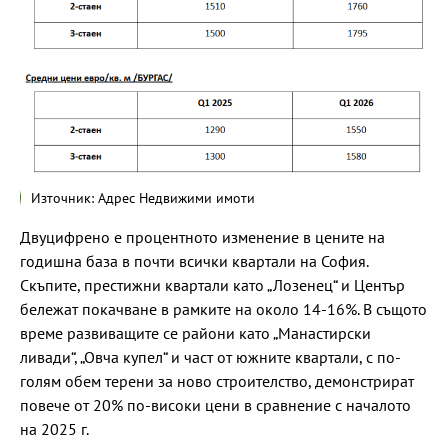
Източник: Адрес Недвижими имоти
Двуцифрено е процентното изменение в цените на
годишна база в почти всички квартали на София.
Скъпите, престижни квартали като „Лозенец“ и Център
бележат покачване в рамките на около 14-16%. В същото
време развиващите се райони като „Манастирски
ливади“, „Овча купел“ и част от южните квартали, с по-
голям обем терени за ново строителство, демонстрират
повече от 20% по-високи цени в сравнение с началото
на 2025 г.