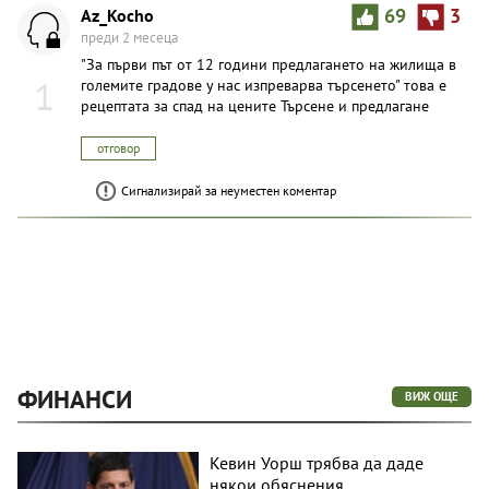
Az_Kocho
69
3
преди 2 месеца
"За първи път от 12 години предлагането на жилища в
1
големите градове у нас изпреварва търсенето" това е
рецептата за спад на цените Търсене и предлагане
отговор
Сигнализирай за неуместен коментар
ФИНАНСИ
ВИЖ ОЩЕ
Кевин Уорш трябва да даде
някои обяснения