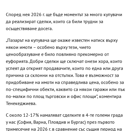
Според нея 2026 г. ще бъде моментът за много купувачи
да реализират сделки, които са били трудни за
осъществяване досега.
„Пазарът на купувача ще окаже известен натиск върху
някои имоти – особено върху тези, чието
ценообразуване е било повлияно прекомерно от
еуфорията. Добри сделки ще сключат онези хора, които
успеят да открият продавачите, които по една или друга
причина са склонни на отстъпки. Това е възможност за
придобиване на имоти на справедлива цена, особено за
по-специфични обекти, каквито са някои гаражи или пък
по-малки по площ търговски и офис площи“, коментира
Тенекеджиева.
С около 12-17% намаляват сделките в 4-те големи града
у нас (София, Варна, Пловдив и Бургас) през първото
тримесечие на 2026 г. в сравнение със същия период на