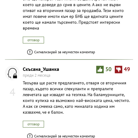
което ще доведе до срив в цените. А ако не върви
отиват на вторичния пазар за продажба. Тези които
имат повече имоти към ер БНБ ще вдигната цените
което ще намали търсенето. Предстоят интересни
времена
отговор
Сигнализирай за неуместен коментар
Скъсана_Ушанка
50
49
преди 2 месеца
Теоърва ще расте предлагането, отваря се вторичния
4
пазар, където всички спекуланти и препралите
левчетата ще извадят на тезгяха. На баламурниците,
които купиха на възможно най-високата цена, честито.
А как се смееха само, като миналата ходина им
казвахме, че е балон.
отговор
Сигнализирай за неуместен коментар