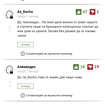
Az_Kocho
67
1
преди 2 месеца
До: Aлexaндpo... Не знам дали всички го знаят защото
3
в статията пише че брокерите категорично отричат да
има срив на цените. Затова бях длъжен да се изкажа
,хахах
отговор
Сигнализирай за неуместен коментар
Aлexaндpo
18
19
преди 2 месеца
До: Az_Kocho, това го знаем, дай нещо ново.
2
отговор
Сигнализирай за неуместен коментар