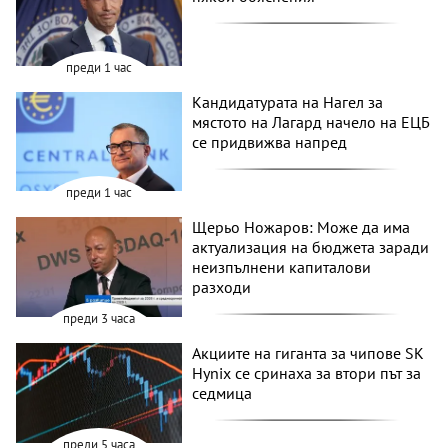
преди 1 час
Кандидатурата на Нагел за
мястото на Лагард начело на ЕЦБ
се придвижва напред
преди 1 час
Щерьо Ножаров: Може да има
актуализация на бюджета заради
неизпълнени капиталови
разходи
преди 3 часа
Акциите на гиганта за чипове SK
Hynix се сринаха за втори път за
седмица
преди 5 часа