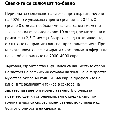
Сделките се сключват по-бавно
Периодът за сключване на сделка през първите месеци
на 2026 г. се удължава спрямо средния за 2025 г. От
средно 8 огледа, необходими за сделка, към момента
такава се сключва след около 10 огледа, реализирани в
рамките на 2,5-3 месеца. Въпреки спада в активността,
отстъпките на практика липсват през тримесечието. При
малкото покупки, реализирани с компромис в офертната
цена, той е в рамките на 2000-4000 евро.
Търговия, строителство и финанси са най-честите сфери
на заетост на софийския купувач на жилища, а възрастта
му остава около 40 години. Във Варна професиите на
клиентите включват и такива в сектора на
здравеопазването и мореплаването. В столицата
повечето сделки са реализирани с кредит, като по-
голямата част са със сериозен размер, покриващ над
80% от стойността на сделката.