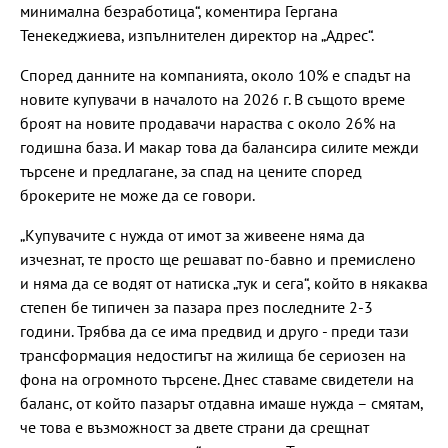
минимална безработица“, коментира Гергана
Тенекеджиева, изпълнителен директор на „Адрес“.
Според данните на компанията, около 10% е спадът на
новите купувачи в началото на 2026 г. В същото време
броят на новите продавачи нараства с около 26% на
годишна база. И макар това да балансира силите межди
търсене и предлагане, за спад на цените според
брокерите не може да се говори.
„Купувачите с нужда от имот за живеене няма да
изчезнат, те просто ще решават по-бавно и премислено
и няма да се водят от натиска „тук и сега“, който в някаква
степен бе типичен за пазара през последните 2-3
години. Трябва да се има предвид и друго - преди тази
трансформация недостигът на жилища бе сериозен на
фона на огромното търсене. Днес ставаме свидетели на
баланс, от който пазарът отдавна имаше нужда – смятам,
че това е възможност за двете страни да срещнат