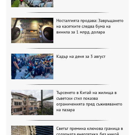
Носталгията продава: Завръщането
на касетките следва бума на
винила за 1 млрд. долара
Кадър на деня за 3 август
Търсенето в Китай на жилища в
съветски стил показва
ограниченията пред съживяването
на пазара
Светът премина ключова граница в
соларната енергетика, без никой