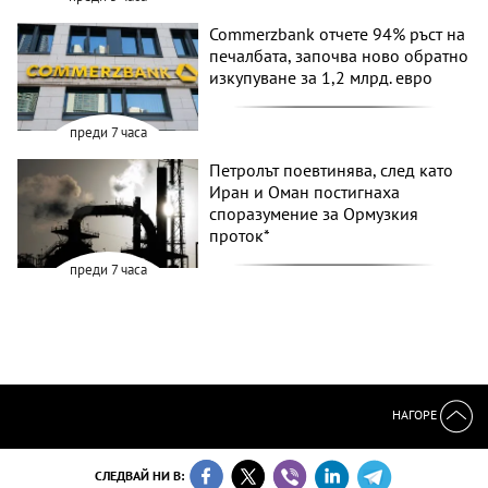
Commerzbank отчете 94% ръст на
печалбата, започва ново обратно
изкупуване за 1,2 млрд. евро
преди 7 часа
Петролът поевтинява, след като
Иран и Оман постигнаха
споразумение за Ормузкия
проток*
преди 7 часа
НАГОРЕ
СЛЕДВАЙ НИ В: