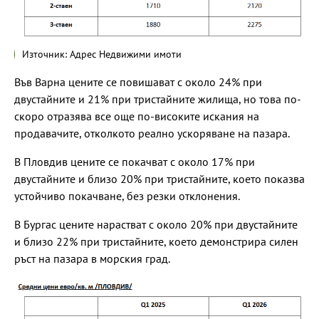
Източник: Адрес Недвижими имоти
Във Варна цените се повишават с около 24% при
двустайните и 21% при тристайните жилища, но това по-
скоро отразява все още по-високите искания на
продавачите, отколкото реално ускоряване на пазара.
В Пловдив цените се покачват с около 17% при
двустайните и близо 20% при тристайните, което показва
устойчиво покачване, без резки отклонения.
В Бургас цените нарастват с около 20% при двустайните
и близо 22% при тристайните, което демонстрира силен
ръст на пазара в морския град.