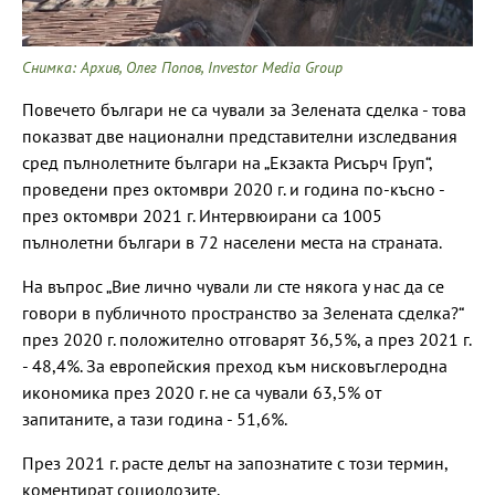
Снимка: Архив, Олег Попов, Investor Media Group
Повечето българи не са чували за Зелената сделка - това
показват две национални представителни изследвания
сред пълнолетните българи на „Екзакта Рисърч Груп“,
проведени през октомври 2020 г. и година по-късно -
през октомври 2021 г. Интервюирани са 1005
пълнолетни българи в 72 населени места на страната.
На въпрос „Вие лично чували ли сте някога у нас да се
говори в публичното пространство за Зелената сделка?“
през 2020 г. положително отговарят 36,5%, а през 2021 г.
- 48,4%. За европейския преход към нисковъглеродна
икономика през 2020 г. не са чували 63,5% от
запитаните, а тази година - 51,6%.
През 2021 г. расте делът на запознатите с този термин,
коментират социолозите.