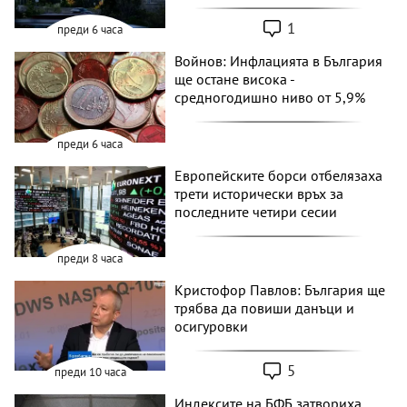
1
преди 6 часа
Войнов: Инфлацията в България
ще остане висока -
средногодишно ниво от 5,9%
преди 6 часа
Европейските борси отбелязаха
трети исторически връх за
последните четири сесии
преди 8 часа
Кристофор Павлов: България ще
трябва да повиши данъци и
осигуровки
5
преди 10 часа
Индексите на БФБ затвориха