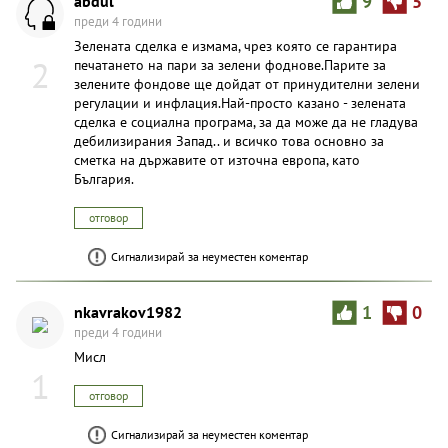
abdul
9
5
преди 4 години
Зелената сделка е измама, чрез която се гарантира
2
печатането на пари за зелени фоднове.Парите за
зелените фондове ще дойдат от принудителни зелени
регулации и инфлация.Най-просто казано - зелената
сделка е социална програма, за да може да не гладува
дебилизирания Запад.. и всичко това основно за
сметка на държавите от източна европа, като
България.
отговор
Сигнализирай за неуместен коментар
nkavrakov1982
1
0
преди 4 години
Мисл
1
отговор
Сигнализирай за неуместен коментар