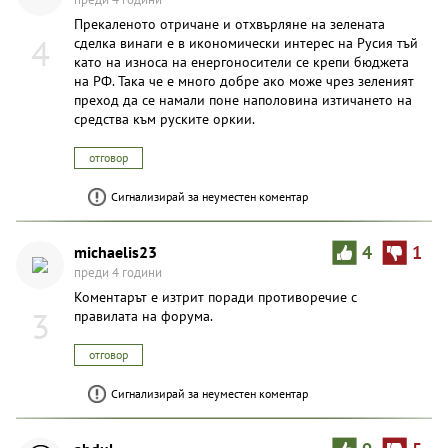
Прекаленото отричане и отхвърляне на зелената
4
сделка винаги е в икономически интерес на Русия тъй
като на износа на енергоносители се крепи бюджета
на РФ. Така че е много добре ако може чрез зеленият
преход да се намали поне наполовина изтичането на
средства към руските оркии.
отговор
Сигнализирай за неуместен коментар
michaelis23
4
1
преди 4 години
Коментарът е изтрит поради противоречие с
3
правилата на форума.
отговор
Сигнализирай за неуместен коментар