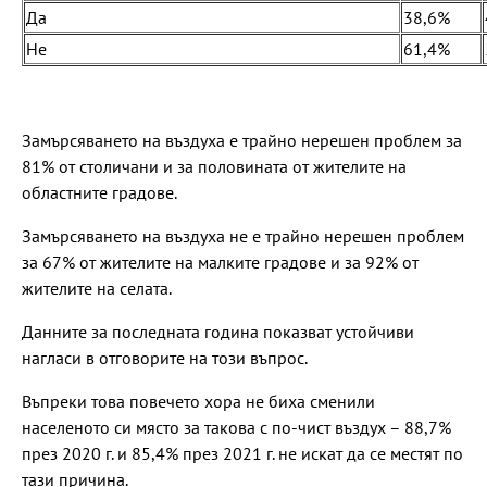
Да
38,6%
Не
61,4%
Замърсяването на въздуха е трайно нерешен проблем за
81% от столичани и за половината от жителите на
областните градове.
Замърсяването на въздуха не е трайно нерешен проблем
за 67% от жителите на малките градове и за 92% от
жителите на селата.
Данните за последната година показват устойчиви
нагласи в отговорите на този въпрос.
Въпреки това повечето хора не биха сменили
населеното си място за такова с по-чист въздух – 88,7%
през 2020 г. и 85,4% през 2021 г. не искат да се местят по
тази причина.