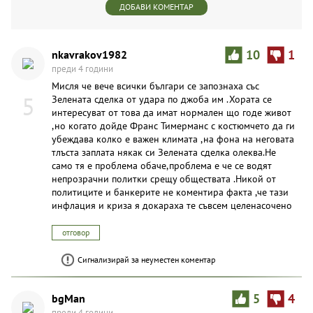
ДОБАВИ КОМЕНТАР
nkavrakov1982
10
1
преди 4 години
Мисля че вече всички българи се запознаха със
5
Зелената сделка от удара по джоба им .Хората се
интересуват от това да имат нормален що годе живот
,но когато дойде Франс Тимерманс с костюмчето да ги
убеждава колко е важен климата ,на фона на неговата
тлъста заплата някак си Зелената сделка олеква.Не
само тя е проблема обаче,проблема е че се водят
непрозрачни политки срещу обществата .Никой от
политиците и банкерите не коментира факта ,че тази
инфлация и криза я докараха те съвсем целенасочено
отговор
Сигнализирай за неуместен коментар
bgMan
5
4
преди 4 години