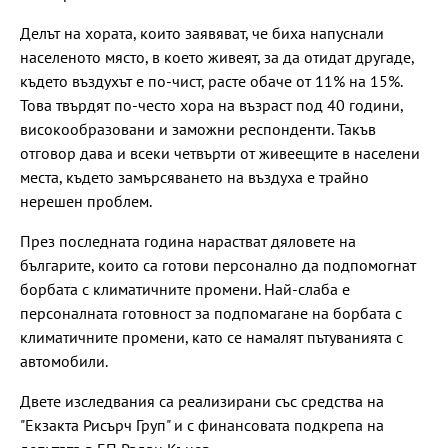
Делът на хората, които заявяват, че биха напуснали
населеното място, в което живеят, за да отидат другаде,
където въздухът е по-чист, расте обаче от 11% на 15%.
Това твърдят по-често хора на възраст под 40 години,
високообразовани и заможни респонденти. Такъв
отговор дава и всеки четвърти от живеещите в населени
места, където замърсяването на въздуха е трайно
нерешен проблем.
През последната година нарастват дяловете на
българите, които са готови персонално да подпомогнат
борбата с климатичните промени. Най-слаба е
персоналната готовност за подпомагане на борбата с
климатичните промени, като се намалят пътуванията с
автомобили.
Двете изследвания са реализирани със средства на
"Екзакта Рисърч Груп" и с финансовата подкрепа на