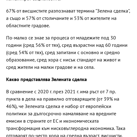
67% от висшистите разпознават термина "Зелена сделка",
а също и 57% от столичаните и 53% от жителите на
областните градове.
По-малко се знае за процеса от младежите под 30
години (сред 56% от тях), сред възрастни над 60 години
(сред 54% от тях), сред запитани с основно и средно
образование, сред хора с нисък стандарт на живот и
сред жители на малки градове и на села.
Какво представлява Зелената сделка
В сравнение с 2020 г. през 2021 г. има ръст от 7 пр.
пункта в дела на правилно отговарящите (от 39% на
46%), че Зелената сделка е набор от европейски
политики за дългосрочно намаляване на вредните
емисии в страните от ЕС и икономическата
трансформация към нисковъглеродна икономика. Така
отговарят по-често хора на средна възраст, висшисти,