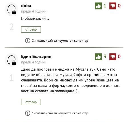
doba
1
0
преди 4 години
Глобализация...
2
отговор
Сигнализирай за неуместен коментар
Един Българин
3
0
преди 4 години
Дано да пооправи имиджа на Мусала тук. Само като
1
видя че обявата е за Мусала Софт и преминавам към
следващата. Дори си мислех да им уловя "ловицата на
глави" за нашата фирма, което определено е в долната
част на скалата на заплащане :).
отговор
Сигнализирай за неуместен коментар