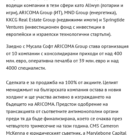
водещи компании в тези сфери като Allwyn (лотарии и
игри), ARICOMA Group (ИТ), MND Group (енергетика),
KKCG Real Estate Group (недвижими имоти) и Springtide
Ventures (инвестиционен фонд с инвестиции в
европейски и израелски технологични стартъпи).
Заедно с Мусала Софт ARICOMA Group става организация
от 10 компании с консолидирани приходи от над 400
млн. евро, оперативна печалба от 39 млн. евро и над
4000 специалисти.
Сделката е за продажба на 100% от акциите. Целият
мениджмънт на българската компания остава в новия
холдинг и ще участва активно в изграждането на
бъдещето на ARICOMA. Предстои одобрение на
трансакцията от съответните антимонополни органи
преди тя да бъде финализирана, което се очаква през
четвъртото тримесечие на тази година. CMS Cameron
McKenna е юридическият съветник, а Marylebone Capital