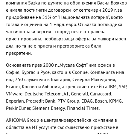
компания Sazka по думите на обвиняемия Васил Божков
е имала постигнати договорки от септември 2019 г. за
придобиване на 51% от "Националната лотария", която
тогава е оценена на 1 млрд. евро. От Sazka потвърдиха
частично тази версия - според нея е отправена
ориентировъчна, необвързваща оферта за мажоритарен
дял, но тя не е приета и преговорите са били
прекратени.
Основаната през 2000 г. „Мусала Софт“ има офиси в
София, Бургас и Русе, както и в Скопие. Компанията има
над 750 служители в България, Северна Македония,
Египет, Косово и Албания, а сред клиентите ѝ са IBM, SAP,
VMware, Deutsche Telecom, A1, Generali, Canaccord,
Experian, Procredit Bank, PTV Group, EDAG, Bosch, KPMG,
PerkinElmer, Siemens Energy, Financial Times.
ARICOMA Group е централноевропейска компания в
областта на ИТ услугите със съществено присъствие в