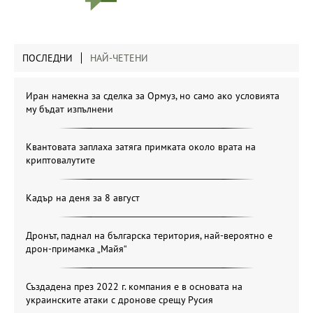
ПОСЛЕДНИ
НАЙ-ЧЕТЕНИ
Иран намекна за сделка за Ормуз, но само ако условията
му бъдат изпълнени
Квантовата заплаха затяга примката около врата на
криптовалутите
Кадър на деня за 8 август
Дронът, паднал на българска територия, най-вероятно е
дрон-примамка „Майя“
Създадена през 2022 г. компания е в основата на
украинските атаки с дронове срещу Русия