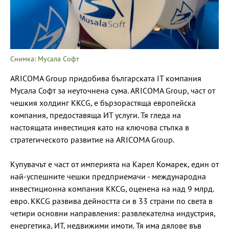
Снимка: Мусала Софт
ARICOMA Group придобива българската IT компания
Мусала Софт за неуточнена сума. ARICOMA Group, част от
чешкия холдинг KKCG, е бързорастяща европейска
компания, предоставяща ИТ услуги. Тя гледа на
настоящата инвестиция като на ключова стъпка в
стратегическото развитие на ARICOMA Group.
Купувачът е част от империята на Карел Комарек, един от
най-успешните чешки предприемачи - международна
инвестиционна компания KKCG, оценена на над 9 млрд.
евро. KKCG развива дейността си в 33 страни по света в
четири основни направления: развлекателна индустрия,
енергетика, ИТ, недвижими имоти. Тя има дялове във