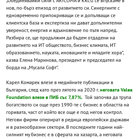
„Обединявайки сили с ARICOMA и KKCG се впускаме в
нов, по-бърз епизод от развитието си. Синергиите с
едновременно припокриващи се и допълващи се
клиентска база и експертиза ни дават допълнителни
увереност, енергия и вдъхновение по пътя напред.
Разбира се, ще продължим да бъдем отдадени на
развитието на ИТ обществото, бизнес климата, ИТ
образованието, науката, иновациите и младите хора“,
казва Елена Маринова, президент и председател на
борда на „Мусала Софт“.
Карел Комарек влезе в медийните публикации в
България, след като през лятото на 2020 г.
неговата Valea
Foundation влезе в ПИБ със 7,87%.
Той започва да трупа
богатството си още през 1990-те с бизнес в областта на
горивата, част от който все още е под негов контрол.
Негови фирми оперират в редица европейски държави
и в разнообразни сектори. В последните години най-
силният му бизнес е в сферата на хазарта, а неговата