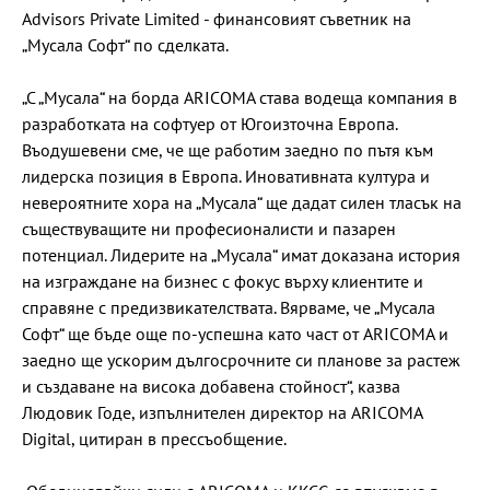
Advisors Private Limited - финансовият съветник на
„Мусала Софт“ по сделката.
„С „Мусала“ на борда ARICOMA става водеща компания в
разработката на софтуер от Югоизточна Европа.
Въодушевени сме, че ще работим заедно по пътя към
лидерска позиция в Европа. Иновативната култура и
невероятните хора на „Мусала“ ще дадат силен тласък на
съществуващите ни професионалисти и пазарен
потенциал. Лидерите на „Мусала“ имат доказана история
на изграждане на бизнес с фокус върху клиентите и
справяне с предизвикателствата. Вярваме, че „Мусала
Софт“ ще бъде още по-успешна като част от ARICOMA и
заедно ще ускорим дългосрочните си планове за растеж
и създаване на висока добавена стойност“, казва
Людовик Годе, изпълнителен директор на ARICOMA
Digital, цитиран в прессъобщение.