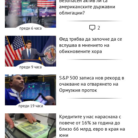
Безопасен актив ли са
американските държавни
облигации?
2
преди 6 часа
Фед трябва да започне да се
вслушва в мнението на
обикновените хора
преди 9 часа
S&P 500 записа нов рекорд в
очакване на отварянето на
Ормузкия проток
преди 19 часа
Кредитите у нас нараснаха с
повече от 16% за година до
близо 66 млрд. евро в края на
юни