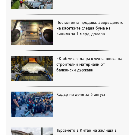
Носталгията продава: Завръщането
на касетките следва бума на
винила за 1 млрд. долара
ЕК обмисля да разследва вноса на
строителни материали от
балкански държави
Кадър на деня за 3 август
Търсенето в Китай на жилища в