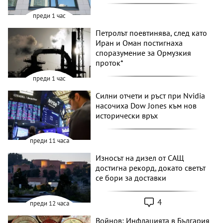
преди 1 час
Петролът поевтинява, след като
Иран и Оман постигнаха
споразумение за Ормузкия
проток*
преди 1 час
Силни отчети и ръст при Nvidia
насочиха Dow Jones към нов
исторически връх
преди 11 часа
Износът на дизел от САЩ
достигна рекорд, докато светът
се бори за доставки
4
преди 12 часа
Войнов: Инфлацията в България