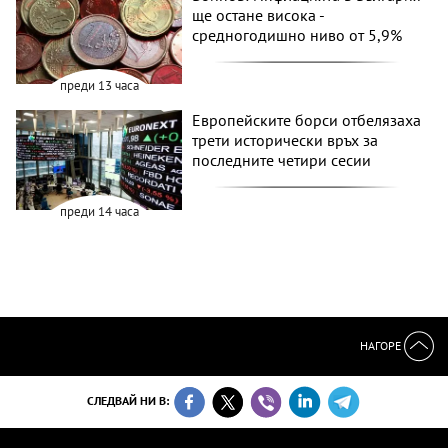
ще остане висока -
средногодишно ниво от 5,9%
преди 13 часа
Европейските борси отбелязаха
трети исторически връх за
последните четири сесии
преди 14 часа
НАГОРЕ
СЛЕДВАЙ НИ В: