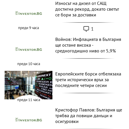
преди 7 часа
Износът на дизел от САЩ
достигна рекорд, докато светът
се бори за доставки
1
преди 9 часа
Войнов: Инфлацията в България
ще остане висока -
средногодишно ниво от 5,9%
преди 10 часа
Европейските борси отбелязаха
трети исторически връх за
последните четири сесии
преди 11 часа