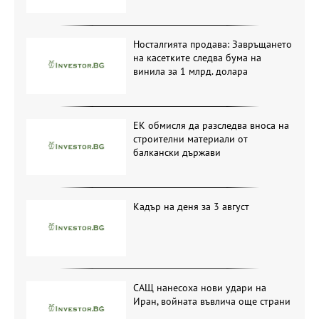
Носталгията продава: Завръщането
на касетките следва бума на
винила за 1 млрд. долара
ЕК обмисля да разследва вноса на
строителни материали от
балкански държави
Кадър на деня за 3 август
САЩ нанесоха нови удари на
Иран, войната въвлича още страни