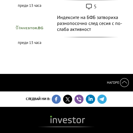
Кристофор Павлов: България ще
трябва да повиши данъци и
осигуровки
5
преди 13 часа
Индексите на БФБ затвориха
разнопосочно след сесия с по-
слаба активност
преди 13 часа
НАГОРЕ
СЛЕДВАЙ НИ В: