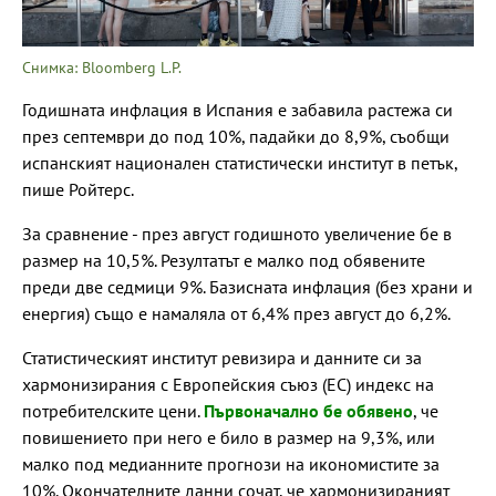
Снимка: Bloomberg L.P.
Годишната инфлация в Испания е забавила растежа си
през септември до под 10%, падайки до 8,9%, съобщи
испанският национален статистически институт в петък,
пише Ройтерс.
За сравнение - през август годишното увеличение бе в
размер на 10,5%. Резултатът е малко под обявените
преди две седмици 9%. Базисната инфлация (без храни и
енергия) също е намаляла от 6,4% през август до 6,2%.
Статистическият институт ревизира и данните си за
хармонизирания с Европейския съюз (ЕС) индекс на
потребителските цени.
Първоначално бе обявено
, че
повишението при него е било в размер на 9,3%, или
малко под медианните прогнози на икономистите за
10%. Окончателните данни сочат, че хармонизираният