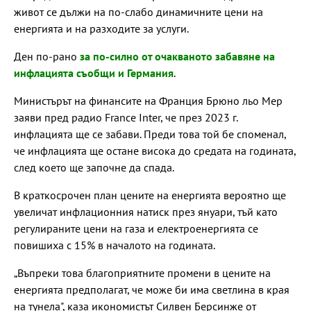
живот се дължи на по-слабо динамичните цени на
енергията и на разходите за услуги.
Ден по-рано
за по-силно от очакваното забавяне на
инфлацията съобщи и Германия
.
Министърът на финансите на Франция Брюно льо Мер
заяви пред радио France Inter, че през 2023 г.
инфлацията ще се забави. Преди това той бе споменал,
че инфлацията ще остане висока до средата на годината,
след което ще започне да спада.
В краткосрочен план цените на енергията вероятно ще
увеличат инфлационния натиск през януари, тъй като
регулираните цени на газа и електроенергията се
повишиха с 15% в началото на годината.
„Въпреки това благоприятните промени в цените на
енергията предполагат, че може би има светлина в края
на тунела", каза икономистът Силвен Берсинже от