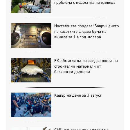
проблема с недостига на жилища
Носталгията продава: Завръщането
на касетките следва бума на
винила за 1 млрд. долара
ЕК обмисля да разследва вноса на
строителни материали от
балкански държави
Кадър на деня за 3 август
САЩ нанесоха нови удари на