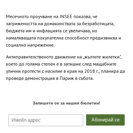
Месечното проучване на INSEE показва, че
загрижеността на домакинствата за безработицата,
бюджета им и инфлацията се увеличава, но
намаляващата покупателна способност предизвиква и
социално напрежение.
Антиправителственото движение на „жълтите жилетки",
което до голяма степен е в затишие след мащабните
улични протести с насилие в края на 2018 г., планира да
проведе демонстрация в Париж в събота.