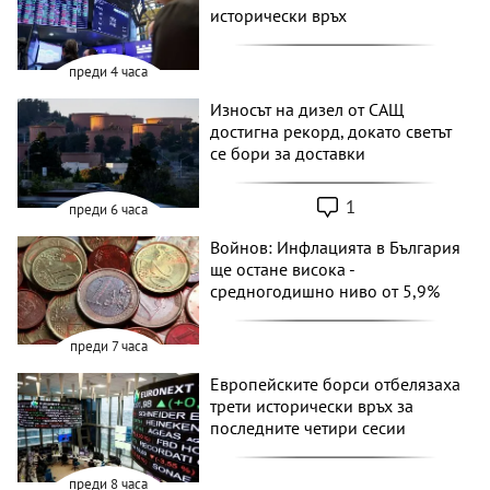
исторически връх
преди 4 часа
Износът на дизел от САЩ
достигна рекорд, докато светът
се бори за доставки
1
преди 6 часа
Войнов: Инфлацията в България
ще остане висока -
средногодишно ниво от 5,9%
преди 7 часа
Европейските борси отбелязаха
трети исторически връх за
последните четири сесии
преди 8 часа