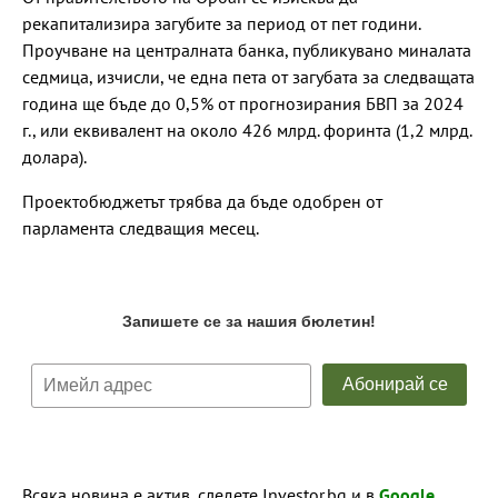
рекапитализира загубите за период от пет години.
Проучване на централната банка, публикувано миналата
седмица, изчисли, че една пета от загубата за следващата
година ще бъде до 0,5% от прогнозирания БВП за 2024
г., или еквивалент на около 426 млрд. форинта (1,2 млрд.
долара).
Проектобюджетът трябва да бъде одобрен от
парламента следващия месец.
Всяка новина е актив, следете Investor.bg и в
Google