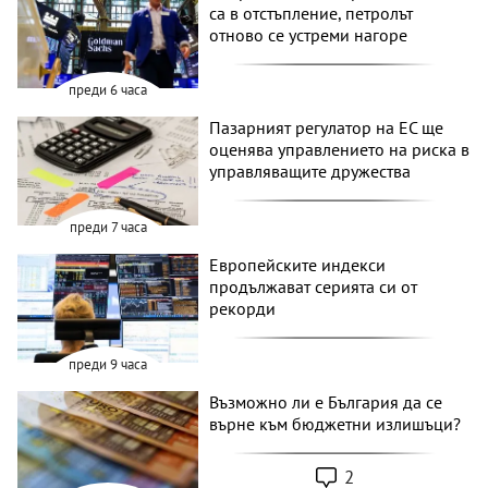
са в отстъпление, петролът
отново се устреми нагоре
преди 6 часа
Пазарният регулатор на ЕС ще
оценява управлението на риска в
управляващите дружества
преди 7 часа
Европейските индекси
продължават серията си от
рекорди
преди 9 часа
Възможно ли е България да се
върне към бюджетни излишъци?
2