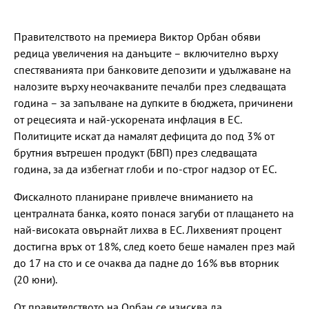
Правителството на премиера Виктор Орбан обяви
редица увеличения на данъците – включително върху
спестяванията при банковите депозити и удължаване на
налозите върху неочакваните печалби през следващата
година – за запълване на дупките в бюджета, причинени
от рецесията и най-ускорената инфлация в ЕС.
Политиците искат да намалят дефицита до под 3% от
брутния вътрешен продукт (БВП) през следващата
година, за да избегнат глоби и по-строг надзор от ЕС.
Фискалното планиране привлече вниманието на
централната банка, която понася загуби от плащането на
най-високата овърнайт лихва в ЕС. Лихвеният процент
достигна връх от 18%, след което беше намален през май
до 17 на сто и се очаква да падне до 16% във вторник
(20 юни).
От правителството на Орбан се изисква да