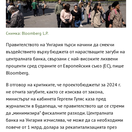
Снимка: Bloomberg L.P.
Правителството на Унгария търси начини да смекчи
въздействието върху бюджета от нарастващите загуби на
централната банка, свързани с най-високите лихвени
проценти сред страните от Европейския съюз (ЕС), пише
Bloomberg.
В отговор на критиките, че проектобюджетът за 2024 г.
не отчита загубите, както се изисква от закона,
министърът на кабинета Гергели Гуляс каза пред
журналисти в Будапеща, че правителството ще се стреми
да „минимизира“ фискалните разходи. Централната
банка на Унгария изчислява, че може да са необходими
повече от 1 млрд. долара за рекапитализацията през