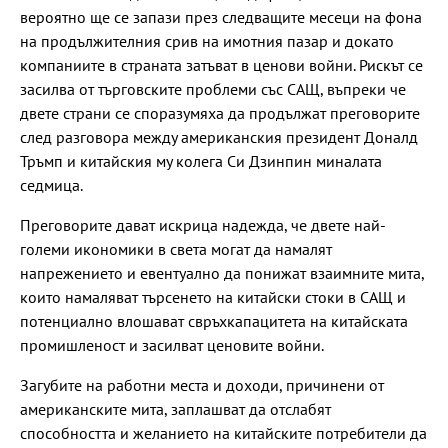
вероятно ще се запази през следващите месеци на фона
на продължителния срив на имотния пазар и докато
компаниите в страната затъват в ценови войни. Рискът се
засилва от търговските проблеми със САЩ, въпреки че
двете страни се споразумяха да продължат преговорите
след разговора между американския президент Доналд
Тръмп и китайския му колега Си Дзинпин миналата
седмица.
Преговорите дават искрица надежда, че двете най-
големи икономики в света могат да намалят
напрежението и евентуално да понижат взаимните мита,
които намаляват търсенето на китайски стоки в САЩ и
потенциално влошават свръхкапацитета на китайската
промишленост и засилват ценовите войни.
Загубите на работни места и доходи, причинени от
американските мита, заплашват да отслабят
способността и желанието на китайските потребители да