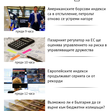
Американските борсови индекси
са в отстъпление, петролът
отново се устреми нагоре
преди 9 часа
Пазарният регулатор на ЕС ще
оценява управлението на риска в
управляващите дружества
преди 10 часа
Европейските индекси
продължават серията си от
рекорди
преди 12 часа
Възможно ли е България да се
върне към бюджетни излишъци?