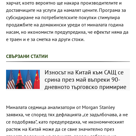
харчат, което вероятно ще накара производителите и
доставчиците на услуги да намалят цените. Програма за
субсидиране на потребителските покупки стимулира
продажбите на домакински уреди от миналата година
насам, но икономисти предупредиха, че ефектът няма да
е траен и е за сметка на други стоки.
СВЪРЗАНИ СТАТИИ
Износът на Китай към САЩ се
срина през май въпреки 90-
дневното търговско примирие
Миналата седмица анализатори от Morgan Stanley
заявиха, че според тях дефлацията „се задълбочава, а не
се подобрява“, като предупредиха, че икономическият
растеж на Китай може да се свие значително през