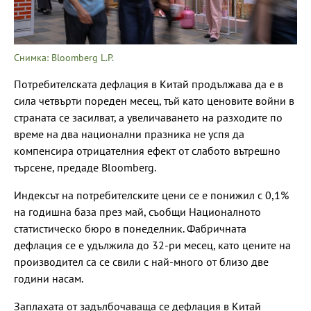
Снимка: Bloomberg L.P.
Потребителската дефлация в Китай продължава да е в
сила четвърти пореден месец, тъй като ценовите войни в
страната се засилват, а увеличаването на разходите по
време на два национални празника не успя да
компенсира отрицателния ефект от слабото вътрешно
търсене, предаде Bloomberg.
Индексът на потребителските цени се е понижил с 0,1%
на годишна база през май, съобщи Националното
статистическо бюро в понеделник. Фабричната
дефлация се е удължила до 32-ри месец, като цените на
производител са се свили с най-много от близо две
години насам.
Заплахата от задълбочаваща се дефлация в Китай