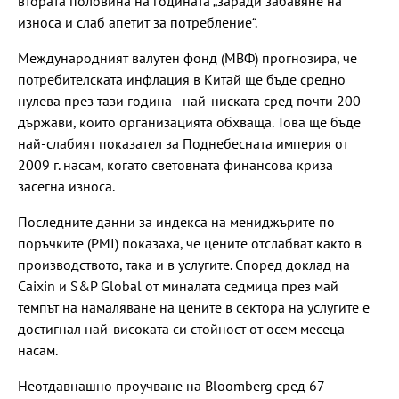
втората половина на годината „заради забавяне на
износа и слаб апетит за потребление“.
Международният валутен фонд (МВФ) прогнозира, че
потребителската инфлация в Китай ще бъде средно
нулева през тази година - най-ниската сред почти 200
държави, които организацията обхваща. Това ще бъде
най-слабият показател за Поднебесната империя от
2009 г. насам, когато световната финансова криза
засегна износа.
Последните данни за индекса на мениджърите по
поръчките (PMI) показаха, че цените отслабват както в
производството, така и в услугите. Според доклад на
Caixin и S&P Global от миналата седмица през май
темпът на намаляване на цените в сектора на услугите е
достигнал най-високата си стойност от осем месеца
насам.
Неотдавнашно проучване на Bloomberg сред 67