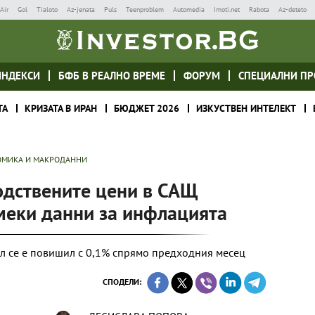
Air
Gol
Tialoto
Az-jenata
Puls
Teenproblem
Automedia
Imoti.net
Rabota
Az-deteto
ИНДЕКСИ
БФБ В РЕАЛНО ВРЕМЕ
ФОРУМ
СПЕЦИАЛНИ ПР
ТА
КРИЗАТА В ИРАН
БЮДЖЕТ 2026
ИЗКУСТВЕН ИНТЕЛЕКТ
МИКА И МАКРОДАННИ
одствените цени в САЩ
меки данни за инфлацията
л се е повишил с 0,1% спрямо предходния месец
СПОДЕЛИ: