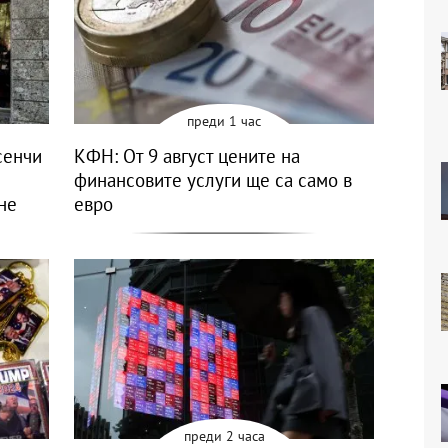
преди 1 час
сенчи
КФН: От 9 август цените на
финансовите услуги ще са само в
не
евро
преди 2 часа