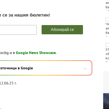
нови жилища с "Акт
16"
Бързият влак за Варна
блъсна и уби жена
ЕЦТП: „Туризмът за
шофьорски книжки“
tor.bg и в
Google News Showcase
.
заобикаля закона и
създава риск за
всички на пътя
→
източници в Google
12.06.25 г.