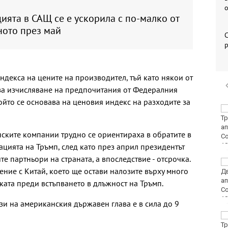
ята в САЩ се е ускорила с по-малко от
ното през май
С
р
ндекса на цените на производител, тъй като някои от
за изчисляване на предпочитания от Федералния
ойто се основава на ценовия индекс на разходите за
Костадинов: Радев се
крие зад
колективната
ските компании трудно се ориентираха в обратите в
безотговорност,
ацията на Тръмп, след като през април президентът
докато търгува с държавата
те партньори на страната, а впоследствие - отсрочка.
Днес е
ение с Китай, което ще остави налозите върху много
Международният ден
на бирата
ката преди встъпването в длъжност на Тръмп.
лози на американския държавен глава е в сила до 9
Варна е сред
водещите области по