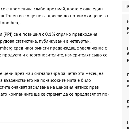
П
се е променила слабо през май, което е още един
лд Тръмп все още не са довели до по-високи цени за
Н
Bloomberg.
р
с
л (PPI) се е повишил с 0,1% спрямо предходния
рудова статистика, публикувани в четвъртък.
oomberg сред икономисти предвиждаше увеличение с
б
е продукти и енергоносителите, измерителят също се
е цени през май сигнализира за четвърти месец на
П
а въздействието на по-високите мита е било
п
тите очакват засилване на ценовия натиск през
като компаниите ще се стремят да се предпазят от по-
К
у