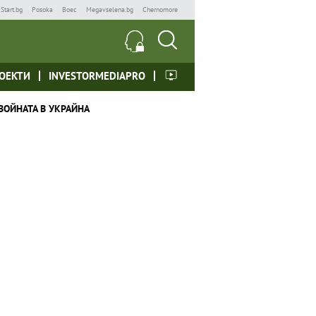
Start.bg
Posoka
Boec
Megavselena.bg
Chernomore
ОЕКТИ
INVESTORMEDIAPRO
ВОЙНАТА В УКРАЙНА