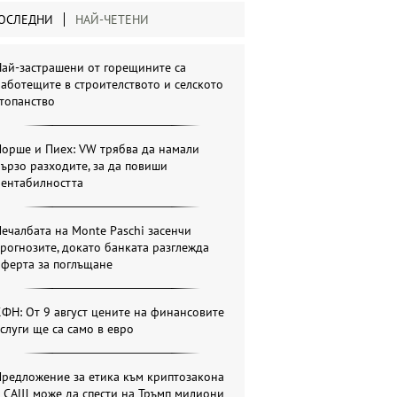
ОСЛЕДНИ
НАЙ-ЧЕТЕНИ
ай-застрашени от горещините са
аботещите в строителството и селското
топанство
Порше и Пиех: VW трябва да намали
ързо разходите, за да повиши
рентабилността
ечалбата на Monte Paschi засенчи
рогнозите, докато банката разглежда
оферта за поглъщане
ФН: От 9 август цените на финансовите
слуги ще са само в евро
Предложение за етика към криптозакона
в САЩ може да спести на Тръмп милиони