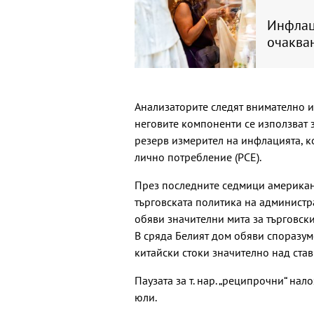
Инфлаци
очаква
Анализаторите следят внимателно и
неговите компоненти се използват 
резерв измерител на инфлацията, к
лично потребление (РСЕ).
През последните седмици американ
търговската политика на администр
обяви значителни мита за търговски
В сряда Белият дом обяви споразум
китайски стоки значително над став
Паузата за т. нар. „реципрочни“ на
юли.