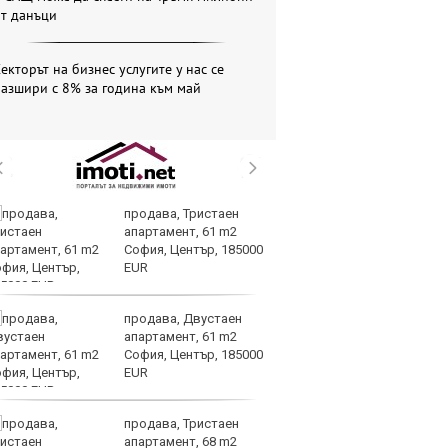
от данъци
екторът на бизнес услугите у нас се
азшири с 8% за година към май
продава, Тристаен
Ч
апартамент, 61 m2
иг
София, Център, 185000
е
EUR
сл
придобивания
продава, Двустаен
Тъ
апартамент, 61 m2
Ки
София, Център, 185000
ек
EUR
по
търсенето
продава, Тристаен
Op
апартамент, 68 m2
70