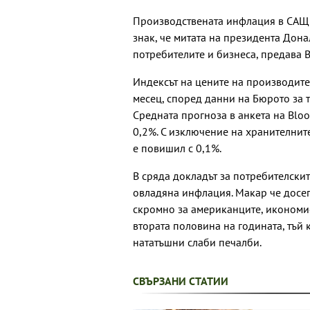
Производствената инфлация в САЩ 
знак, че митата на президента Дона
потребителите и бизнеса, предава 
Индексът на цените на производите
месец, според данни на Бюрото за т
Средната прогноза в анкета на Bl
0,2%. С изключение на хранителнит
е повишил с 0,1%.
В сряда докладът за потребителскит
овладяна инфлация. Макар че досег
скромно за американците, икономис
втората половина на годината, тъй 
нататъшни слаби печалби.
СВЪРЗАНИ СТАТИИ