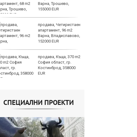
Варна, Трошево,
Mi
155000 EUR
ин
продава, Четиристаен
Це
апартамент, 96 m2
ст
Варна, Владиславово,
вр
152000 EUR
оп
доставките
продава, Къща, 370 m2
По
София област, гр.
и
Костинброд, 358000
на
EUR
от
СПЕЦИАЛНИ ПРОЕКТИ