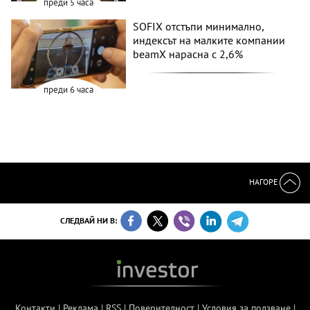
преди 5 часа
SOFIX отстъпи минимално,
индексът на малките компании
beamX нарасна с 2,6%
преди 6 часа
НАГОРЕ
СЛЕДВАЙ НИ В:
Контакти
|
Реклама
|
RSS
|
Поверителност
|
Условия за ползване
|