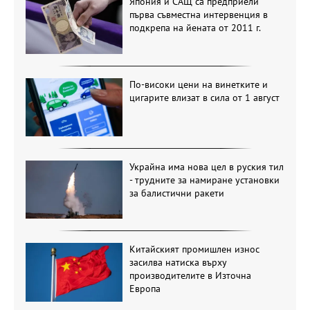
Япония и САЩ са предприели
първа съвместна интервенция в
подкрепа на йената от 2011 г.
По-високи цени на винетките и
цигарите влизат в сила от 1 август
Украйна има нова цел в руския тил
- трудните за намиране установки
за балистични ракети
Китайският промишлен износ
засилва натиска върху
производителите в Източна
Европа