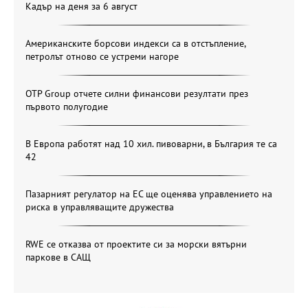
Кадър на деня за 6 август
Американските борсови индекси са в отстъпление,
петролът отново се устреми нагоре
OTP Group отчете силни финансови резултати през
първото полугодие
В Европа работят над 10 хил. пивоварни, в България те са
42
Пазарният регулатор на ЕС ще оценява управлението на
риска в управляващите дружества
RWE се отказва от проектите си за морски вятърни
паркове в САЩ