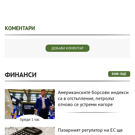
КОМЕНТАРИ
ДОБАВИ КОМЕНТАР
ФИНАНСИ
ВИЖ ОЩЕ
Американските борсови индекси
са в отстъпление, петролът
отново се устреми нагоре
преди 1 час
Пазарният регулатор на ЕС ще