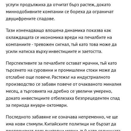
услуги продължиха да отчитат бърз растеж, докато
миннодобивните компании се бореха да ограничат
двуцифрените спадове.
Тази изненадващо влошена динамика показва как
охлаждащата се икономика вреди на печалбите на
компаниите - тревожен сигнал, тъй като това може да
усили натиска върху инвестициите и заетостта.
Перспективите за печалбите остават мрачни, тъй като
търсенето на суровини и промишлени стоки може да
отслабне още повече. Растежът на индустриалното
производство се забави повече от очакваното миналия
месец, а търговията на дребно се увеличи умерено,
докато инвестициите отбелязаха безпрецедентен спад
за периода януари-октомври.
Последното забавяне не означава непременно, че ще
има нови стимули. Китайските политици не бързат да
предприемат допълнителни мерки, тъй като годишната