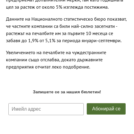
цел за растеж от около 5% изглежда постижима.
Данните на Националното статистическо бюро показват,
че частните компании са били най-силно засегнати -
растежът на печалбите им за първите 10 месеца се
забавя до 1,9% от 5,1% за периода януари-септември.
Увеличението на печалбите на чуждестранните
компании също отслабва, докато държавните
предприятия отчитат леко подобрение.