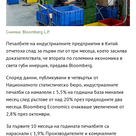
Снимка: Bloomberg L.P.
Печалбите на индустриалните предприятия в Китай
отчетоха спад за първи път от три месеца, което засилва
доказателствата, че втората по големина икономика в
света губи инерция, предава Bloomberg.
Според данни, публикувани в четвъртък от
Националното статистическо бюро, индустриалните
печалби са намалели с 5,5% на годишна база миналия
месец след ръстове от над 20% през предходните два
месеца. Bloomberg Economics очакваше увеличение от
2,8% през октомври.
За първите 10 месеца на годината печалбите са
нараснали с 1,9%. Производителите и комуналните