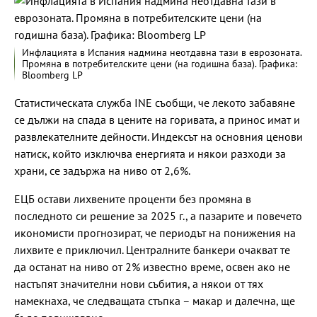
Инфлацията в Испания надмина неотдавна тази в еврозоната.
Промяна в потребителските цени (на годишна база). Графика:
Bloomberg LP
Статистическата служба INE съобщи, че лекото забавяне
се дължи на спада в цените на горивата, а принос имат и
развлекателните дейности. Индексът на основния ценови
натиск, който изключва енергията и някои разходи за
храни, се задържа на ниво от 2,6%.
ЕЦБ остави лихвените проценти без промяна в
последното си решение за 2025 г., а пазарите и повечето
икономисти прогнозират, че периодът на понижения на
лихвите е приключил. Централните банкери очакват те
да останат на ниво от 2% известно време, освен ако не
настъпят значителни нови събития, а някои от тях
намекнаха, че следващата стъпка – макар и далечна, ще