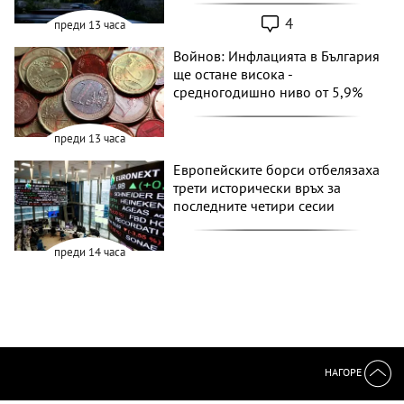
4
преди 13 часа
Войнов: Инфлацията в България
ще остане висока -
средногодишно ниво от 5,9%
преди 13 часа
Европейските борси отбелязаха
трети исторически връх за
последните четири сесии
преди 14 часа
НАГОРЕ