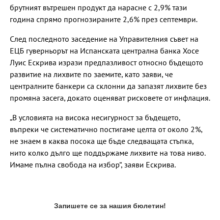
брутният вътрешен продукт да нарасне с 2,9% тази
година спрямо прогнозираните 2,6% през септември.
След последното заседение на Управителния съвет на
ЕЦБ гуверньорът на Испанската централна банка Хосе
Луис Ескрива изрази предпазливост относно бъдещото
развитие на лихвите по заемите, като заяви, че
централните банкери са склонни да запазят лихвите без
промяна засега, докато оценяват рисковете от инфлация.
„В условията на висока несигурност за бъдещето,
въпреки че систематично постигаме целта от около 2%,
не знаем в каква посока ще бъде следващата стъпка,
нито колко дълго ще поддържаме лихвите на това ниво.
Имаме пълна свобода на избор“, заяви Ескрива.