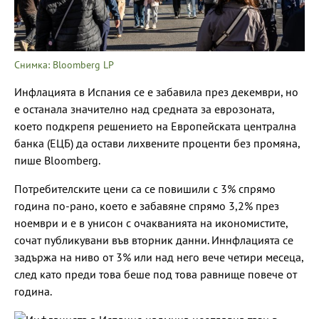
Снимка: Bloomberg LP
Инфлацията в Испания се е забавила през декември, но
е останала значително над средната за еврозоната,
което подкрепя решението на Европейската централна
банка (ЕЦБ) да остави лихвените проценти без промяна,
пише Bloomberg.
Потребителските цени са се повишили с 3% спрямо
година по-рано, което е забавяне спрямо 3,2% през
ноември и е в унисон с очакванията на икономистите,
сочат публикувани във вторник данни. Иннфлацията се
задържа на ниво от 3% или над него вече четири месеца,
след като преди това беше под това равнище повече от
година.