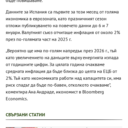
бъде повишаване.
Данните за Испания са първите за този месец от голяма
икономика в еврозоната, като празничният сезон
отложи публикуването на повечето данни до 6 и 7
януари. Валутният съюз отчиташе инфлация от около 2%
през по-голямата част на 2025 г.
„Вероятно ще има по-голям напредък през 2026 г., тъй
като увеличението на данъците върху енергията изпада
от годишните цифри. За цялата година очакваме
средната инфлация да бъде близка до целта на ЕЦБ от
2%. Тъй като икономиката работи над капацитета си, има
риск спадът да бъде по-бавен, отколкото очакваме“,
коментира Ана Андраде, икономист в Bloomberg
Economics.
СВЪРЗАНИ СТАТИИ