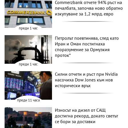
Commerzbank отчете 94% ръст на
печалбата, започва ново обратно
изкупуване за 1,2 млрд. евро
преди 1 час
Петролът поевтинява, след като
Иран и Оман постигнаха
споразумение за Ормузкия
проток*
преди 1 час
Силни отчети и ръст при Nvidia
насочиха Dow Jones към нов
исторически връх
преди 11 часа
Износът на дизел от САЩ
достигна рекорд, докато светът
се бори за доставки