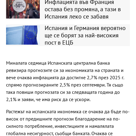
Инфлацията във Франция
остава без промяна, а тази в
Испания леко се забавя
Испания и Германия вероятно
ще се борят за най-високия
пост в ЕЦБ
Миналата седмица Испанската централна банка
ревизира прогнозите си за икономиката на страната и
вече очаква инфлацията да достигне 2,7% през 2025 г.
спрямо прогнозираните 2,5% през септември. Тя също
така повиши прогнозата си за следващата година до
2,1% и заяви, че има риск да се ускори.
Растежът на испанската икономика се очаква да бъде по-
висок от предишните прогнози благодарение на по-
силното потребление, инвестициите и намалялата
глобална несигурност, съобщи банката. Очаква се