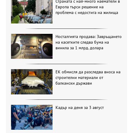
Страната с най-много наематели в
Европа търси решение на
проблема с недостига на жилища
Носталгията продава: Завръщането
на касетките следва бума на
винила за 1 млрд. долара
ЕК обмисля да разследва вноса на
строителни материали от
балкански държави
Кадър на деня за 3 август