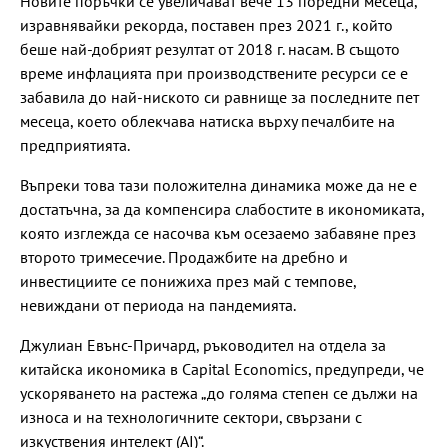
Новите поръчки се увеличават вече 13 поредни месеца,
изравнявайки рекорда, поставен през 2021 г., който
беше най-добрият резултат от 2018 г. насам. В същото
време инфлацията при производствените ресурси се е
забавила до най-ниското си равнище за последните пет
месеца, което облекчава натиска върху печалбите на
предприятията.
Въпреки това тази положителна динамика може да не е
достатъчна, за да компенсира слабостите в икономиката,
която изглежда се насочва към осезаемо забавяне през
второто тримесечие. Продажбите на дребно и
инвестициите се понижиха през май с темпове,
невиждани от периода на пандемията.
Джулиан Евънс-Причард, ръководител на отдела за
китайска икономика в Capital Economics, предупреди, че
ускоряването на растежа „до голяма степен се дължи на
износа и на технологичните сектори, свързани с
изкуствения интелект (AI)“.