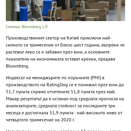
Снимка: Bloomberg L.P.
Производственият сектор на Китай приключи най-
силното си тримесечие от близо шест години, въпреки че
растежът леко се е забавил през юни, а основните
показатели на икономиката остават крехки, предава
Bloomberg.
Индексът на мениджърите по поръчките (PMI) в
производството на RatingDog се е понижил през юни до
51,7 пункта спрямо отчетените 51,8 пункта през май.
Макар резултатът да е останал под средната прогноза на
анализаторите, средната стойност за последните три
месеца е достигнала 51,9 пункта - най-високото ниво от
четвъртото тримесечие на 2020 г.