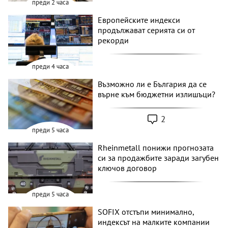
преди 2 часа
Европейските индекси
продължават серията си от
рекорди
преди 4 часа
Възможно ли е България да се
върне към бюджетни излишъци?
2
преди 5 часа
Rheinmetall понижи прогнозата
си за продажбите заради загубен
ключов договор
преди 5 часа
SOFIX отстъпи минимално,
индексът на малките компании