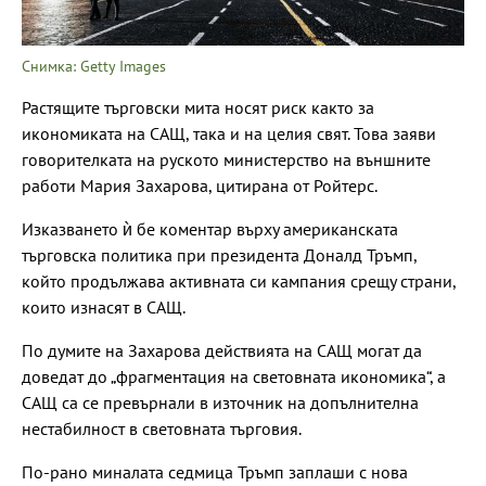
Снимка: Getty Images
Растящите търговски мита носят риск както за
икономиката на САЩ, така и на целия свят. Това заяви
говорителката на руското министерство на външните
работи Мария Захарова, цитирана от Ройтерс.
Изказването ѝ бе коментар върху американската
търговска политика при президента Доналд Тръмп,
който продължава активната си кампания срещу страни,
които изнасят в САЩ.
По думите на Захарова действията на САЩ могат да
доведат до „фрагментация на световната икономика“, а
САЩ са се превърнали в източник на допълнителна
нестабилност в световната търговия.
По-рано миналата седмица Тръмп заплаши с нова