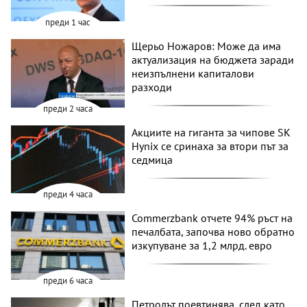
преди 1 час
Щерьо Ножаров: Може да има
актуализация на бюджета заради
неизпълнени капиталови
разходи
преди 2 часа
Акциите на гиганта за чипове SK
Hynix се сринаха за втори път за
седмица
преди 4 часа
Commerzbank отчете 94% ръст на
печалбата, започва ново обратно
изкупуване за 1,2 млрд. евро
преди 6 часа
Петролът поевтинява, след като