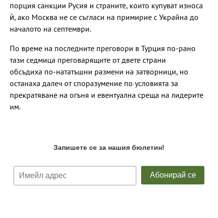
порция санкции Русия и страните, които купуват износа
ѝ, ако Москва не се съгласи на примирие с Украйна до
началото на септември.
По време на последните преговори в Турция по-рано
тази седмица преговарящите от двете страни
обсъдиха по-нататъшни размени на затворници, но
останаха далеч от споразумение по условията за
прекратяване на огъня и евентуална среща на лидерите
им.