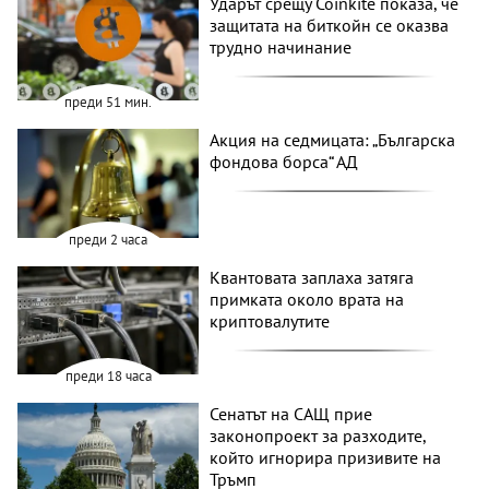
Ударът срещу Coinkite показа, че
защитата на биткойн се оказва
трудно начинание
преди 51 мин.
Акция на седмицата: „Българска
фондова борса“ АД
преди 2 часа
Квантовата заплаха затяга
примката около врата на
криптовалутите
преди 18 часа
Сенатът на САЩ прие
законопроект за разходите,
който игнорира призивите на
Тръмп