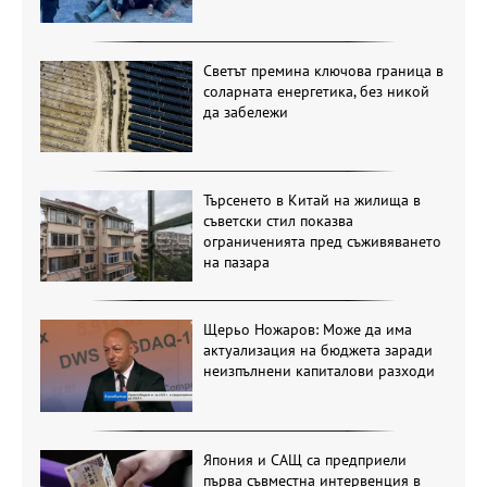
Светът премина ключова граница в
соларната енергетика, без никой
да забележи
Търсенето в Китай на жилища в
съветски стил показва
ограниченията пред съживяването
на пазара
Щерьо Ножаров: Може да има
актуализация на бюджета заради
неизпълнени капиталови разходи
Япония и САЩ са предприели
първа съвместна интервенция в