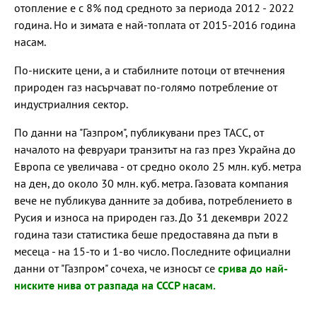
отопление е с 8% под средното за периода 2012 - 2022
година. Но и зимата е най-топлата от 2015-2016 година
насам.
По-ниските цени, а и стабилните потоци от втечнения
природен газ насърчават по-голямо потребление от
индустриалния сектор.
По данни на "Газпром", публикувани през ТАСС, от
началото на февруари транзитът на газ през Украйна до
Европа се увеличава - от средно около 25 млн. куб. метра
на ден, до около 30 млн. куб. метра. Газовата компания
вече не публикува данните за добива, потреблението в
Русия и износа на природен газ. До 31 декември 2022
година тази статистика беше предоставяна да пъти в
месеца - на 15-то и 1-во число. Последните официални
данни от "Газпром" сочеха, че износът се
срива до най-
ниските нива от разпада на СССР насам.