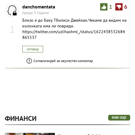
danchomentata
1
6
преди 3 години
Близо е до Баку Тбилиси Джейхан.Чекаме да видим на
1
колонката има ли повреди.
https://twitter.com/uziihashmi_/status/1622438532684
865537
отговор
Сигнализирай за неуместен коментар
ФИНАНСИ
ВИЖ ОЩЕ