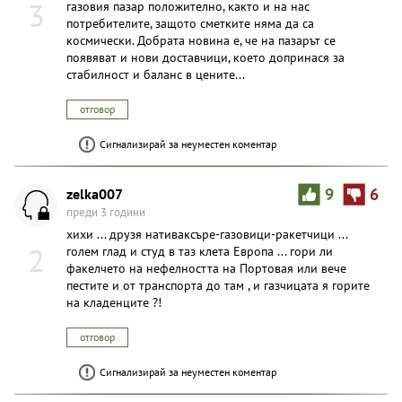
3
газовия пазар положително, както и на нас
потребителите, защото сметките няма да са
космически. Добрата новина е, че на пазарът се
появяват и нови доставчици, което допринася за
стабилност и баланс в цените...
отговор
Сигнализирай за неуместен коментар
zelka007
9
6
преди 3 години
хихи ... друзя нативаксъре-газовици-ракетчици ...
2
голем глад и студ в таз клета Европа ... гори ли
факелчето на нефелността на Портовая или вече
пестите и от транспорта до там , и газчицата я горите
на кладенците ?!
отговор
Сигнализирай за неуместен коментар