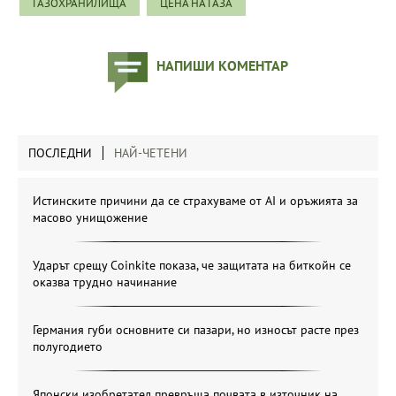
ГАЗОХРАНИЛИЩА
ЦЕНА НА ГАЗА
НАПИШИ КОМЕНТАР
ПОСЛЕДНИ
НАЙ-ЧЕТЕНИ
Истинските причини да се страхуваме от AI и оръжията за
масово унищожение
Ударът срещу Coinkite показа, че защитата на биткойн се
оказва трудно начинание
Германия губи основните си пазари, но износът расте през
полугодието
Японски изобретател превръща почвата в източник на