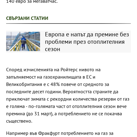
140 евро за мегаватчас.
СВЪРЗАНИ СТАТИИ
Европа е напът да премине без
проблеми през отоплителния
сезон
Според изчисленията на Ройтерс нивото на
запълняемост на газохранилищата в ЕС и
Великобритания е с 48% повече от средното за
последните десет години. Вероятността страните да
приключат зимата с рекордни количества резерви от газ
е голяма - по-голямата част от отоплителния сезон вече
премина (до 31 март), а потреблението не се покачва
съществено.
Например във Фракфурт потреблението на газ за