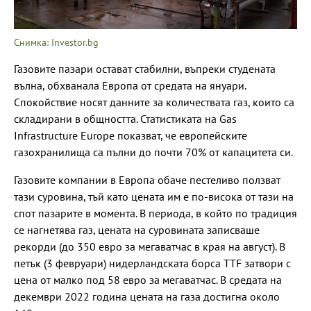
Снимка: Investor.bg
Газовите пазари остават стабилни, въпреки студената
вълна, обхванала Европа от средата на януари.
Спокойствие носят данните за количествата газ, които са
складирани в общността. Статистиката на Gas
Infrastructure Europe показват, че европейските
газохранилища са пълни до почти 70% от капацитета си.
Газовите компании в Европа обаче пестеливо ползват
тази суровина, тъй като цената им е по-висока от тази на
спот пазарите в момента. В периода, в който по традиция
се нагнетява газ, цената на суровината записваше
рекорди (до 350 евро за мегаватчас в края на август). В
петък (3 февруари) нидерландската борса TTF затвори с
цена от малко под 58 евро за мегаватчас. В средата на
декември 2022 година цената на газа достигна около