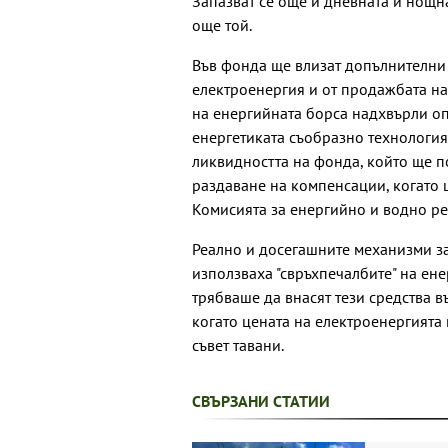
Запазват се още и дневната и нощн
още той.
Във фонда ще влизат допълнителни
електроенергия и от продажбата на
на енергийната борса надхвърли оп
енергетиката съобразно технологият
ликвидността на фонда, който ще п
раздаване на компенсации, когато 
Комисията за енергийно и водно рег
Реално и досегашните механизми за
използваха "свръхпечалбите" на ен
трябваше да внасят тези средства в
когато цената на електроенергията
съвет тавани.
СВЪРЗАНИ СТАТИИ