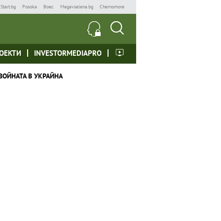
Start.bg
Posoka
Boec
Megavselena.bg
Chernomore
ОЕКТИ
INVESTORMEDIAPRO
ВОЙНАТА В УКРАЙНА