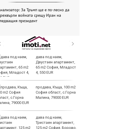
нализатор: За Тръмп ще е по-лесно да
прехвърли войната срещу Иран на
следващия президент
дава под наем,
И
Двустаен апартамент,
гр
65 m2 София, Младост
Ит
4, 550 EUR
ми
продава, Къща, 100 m2
Op
София област, с.Горна
ра
Малина, 79000 EUR
м
оп
сигурността
дава под наем,
До
Тристаен апартамент,
ни
125 m2 София, Борово,
пр