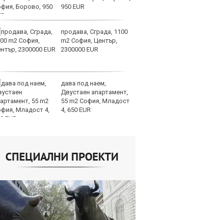
950 EUR
ви
отслабват
продава, Сграда, 1100
Ук
m2 София, Център,
ат
2300000 EUR
та
об
дава под наем,
Те
Двустаен апартамент,
ги
55 m2 София, Младост
иг
4, 650 EUR
ст
отшумяват
СПЕЦИАЛНИ ПРОЕКТИ