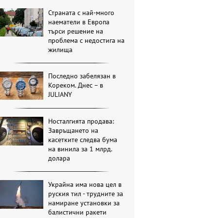
Страната с най-много
наематели в Европа
търси решение на
проблема с недостига на
жилища
Последно забелязан в
Кореком. Днес – в
JULIANY
Носталгията продава:
Завръщането на
касетките следва бума
на винила за 1 млрд.
долара
Украйна има нова цел в
руския тил - трудните за
намиране установки за
балистични ракети