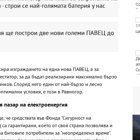
 - строи се най-голямата батерия у нас
Варна
Тази събота: откриват
ловния сезон за
ия ще построи две нови големи ПАВЕЦ до
пернат дивеч
ФК Девня гостува на
Атлетик (Провадия) за
Аматьорската купа
ира изграждането на една нова ПАВЕЦ, а за
веститор, за да бъдат реализирани максимално бързо
анков. Според него един от най-бързо и лесно
птимални условия, е този в Равногор.
я пазар на електроенергия
, че средствата във Фонда "Сигурност на
 са гарантирани, което от своя страна позволява и
за битовите потребители за "неопределено време".