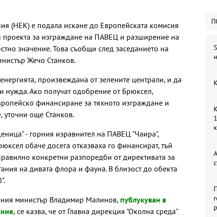
П
ия (НЕК) е подала искане до Европейската комисия
и проекта за изграждане на ПАВЕЦ и разширение на
S
остно значение. Това съобщи след заседанието на
н
инистър Жечо Станков.
енергията, произвеждана от зелените централи, и да
К
и нужда. Ако получат одобрение от Брюксел,
вропейско финансиране за тяхното изграждане и
К
 уточни още Станков.
1
деница" - горния изравнител на ПАВЕЦ "Чаира",
Брюксел обаче досега отказваха го финансират, тъй
А
правилно конкретни разпоредби от директивата за
с
ания на дивата флора и фауна. В близост до обекта
".
П
г
бния министър Владимир Малинов,
публукуван в
р
ние,
се казва, че от Главна дирекция "Околна среда"