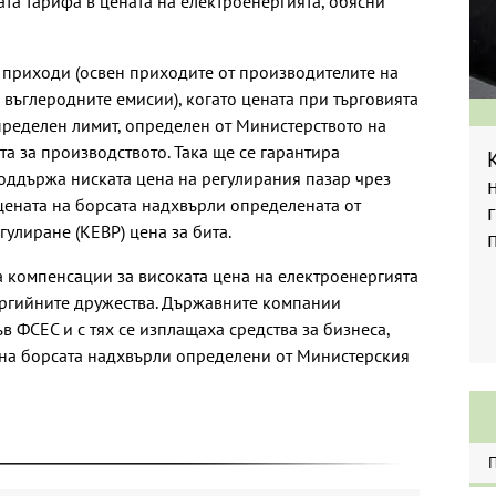
ата тарифа в цената на електроенергията, обясни
 приходи (освен приходите от производителите на
 въглеродните емисии), когато цената при търговията
ределен лимит, определен от Министерството на
а за производството. Така ще се гарантира
оддържа ниската цена на регулирания пазар чрез
цената на борсата надхвърли определената от
улиране (КЕВР) цена за бита.
 компенсации за високата цена на електроенергията
ергийните дружества. Държавните компании
ъв ФСЕС и с тях се изплащаха средства за бизнеса,
 на борсата надхвърли определени от Министерския