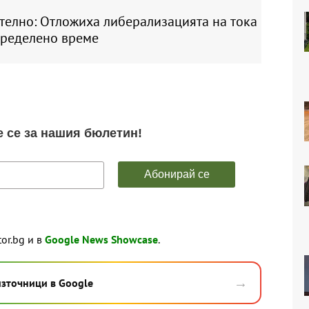
телно: Отложиха либерализацията на тока
пределено време
tor.bg и в
Google News Showcase
.
→
източници в Google