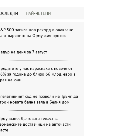
ОСЛЕДНИ
НАЙ-ЧЕТЕНИ
&P 500 записа нов рекорд в очакване
а отварянето на Ормузкия проток
адър на деня за 7 август
редитите у нас нараснаха с повече от
6% за година до близо 66 млрд. евро в
края на юни
пелативният съд не позволи на Тръмп да
трои новата бална зала в Белия дом
роучване: Дълговата тежест за
ерманските доставчици на авточасти
асте