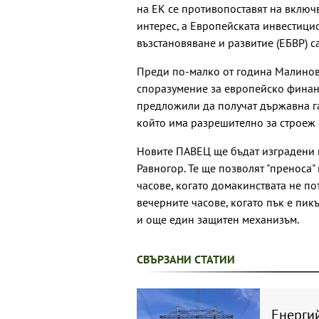
на ЕК се противопоставят на включ
интерес, а Европейската инвестици
възстановяване и развитие (ЕБВР) с
Преди по-малко от година Малинов
споразумение за европейско финанс
предложили да получат държавна га
който има разрешително за строеж 
Новите ПАВЕЦ ще бъдат изградени на 
Равногор. Те ще позволят "преноса"
часове, когато домакинствата не по
вечерните часове, когато пък е пик
и още един защитен механизъм.
СВЪРЗАНИ СТАТИИ
Енерги