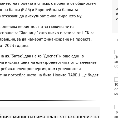
ването на проекта в списък с проекти от общностен
А
онна банка (ЕИБ) и Европейската банка за
а отказали да дискутират финансирането му.
 оценява вероятността за сключване на
иране за "Яденица" като ниско и затова от НЕК са
ранция, за да намерят финансиране на проекта,
от 2023 година.
Варна отбелязва 147-
яз. "Батак", два на яз. "Доспат" и още един в
ата годишнина на
 на ниската цена на електроенергията от слънчевите
Военноморските сили
требяват електроенергия, към сутрешните и
ът на потреблението на бита. Новите ПАВЕЦ ще бъдат
Двоен ръст на
чревните инфекции за
седмица във
Варненско
Вечерен крос ще се
проведе тази събота в
йният министър има план за съхранение на
Морската градина на