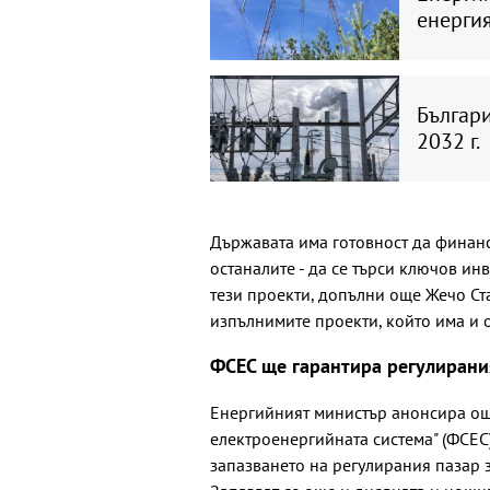
енергия
Българ
2032 г.
Държавата има готовност да финанс
останалите - да се търси ключов ин
тези проекти, допълни още Жечо Ст
изпълнимите проекти, който има и о
ФСЕС ще гарантира регулирани
Енергийният министър анонсира още
електроенергийната система" (ФСЕС)
запазването на регулирания пазар 