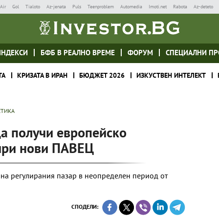
Air
Gol
Tialoto
Az-jenata
Puls
Teenproblem
Automedia
Imoti.net
Rabota
Az-deteto
ИНДЕКСИ
БФБ В РЕАЛНО ВРЕМЕ
ФОРУМ
СПЕЦИАЛНИ ПР
ТА
КРИЗАТА В ИРАН
БЮДЖЕТ 2026
ИЗКУСТВЕН ИНТЕЛЕКТ
ЕТИКА
да получи европейско
ири нови ПАВЕЦ
 на регулирания пазар в неопределен период от
СПОДЕЛИ: