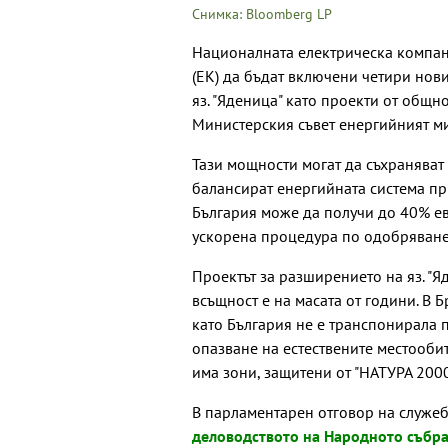
Снимка: Bloomberg LP
Националната електрическа компан
(ЕК) да бъдат включени четири нов
яз. "Яденица" като проекти от общн
Министерския съвет енергийният м
Тази мощности могат да съхраняват 
балансират енергийната система пр
България може да получи до 40% е
ускорена процедура по одобряване,
Проектът за разширението на яз. "Я
всъщност е на масата от години. В 
като България не е транспонирала 
опазване на естествените местообит
има зони, защитени от "НАТУРА 2000
В парламентарен отговор на служе
деловодството на Народното събра