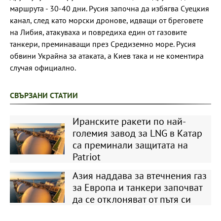
маршрута - 30-40 дни. Русия започна да избягва Суецкия
канал, след като морски дронове, идващи от бреговете
на Либия, атакуваха и повредиха един от газовите
танкери, преминаващи през Средиземно море. Русия
обвини Украйна за атаката, а Киев така и не коментира
случая официално.
СВЪРЗАНИ СТАТИИ
Иранските ракети по най-
големия завод за LNG в Катар
са преминали защитата на
Patriot
Азия наддава за втечнения газ
за Европа и танкери започват
да се отклоняват от пътя си