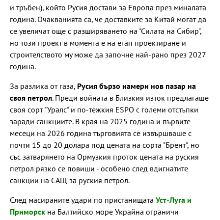
и тръбен), който Русия достави за Европа през миналата
година. Очакванията са, че доставките за Китай могат да
се увеличат още с разширяването на "Силата на Сибир",
но този проект в момента е на етап проектиране и
строителството му може да започне най-рано през 2027
година.
За разлика от газа,
Русия бързо намери нов пазар на
своя петрол
. Преди войната в Близкия изток предлагаше
своя сорт "Уралс" и по-тежкия ESPO с големи отстъпки
заради санкциите. В края на 2025 година и първите
месеци на 2026 година търговията се извършваше с
почти 15 до 20 долара под цената на сорта "Брент", но
със затварянето на Ормузкия проток цената на руския
петрол рязко се повиши - особено след вдигнатите
санкции на САЩ за руския петрол.
След масираните удари по пристанищата
Уст-Луга и
Приморск
на Балтийско море Украйна ограничи