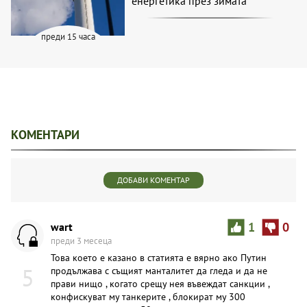
енергетика през зимата
преди 15 часа
КОМЕНТАРИ
ДОБАВИ КОМЕНТАР
wart
1
0
преди 3 месеца
Това което е казано в статията е вярно ако Путин
5
продължава с същият манталитет да гледа и да не
прави нищо , когато срещу нея въвеждат санкции ,
конфискуват му танкерите , блокират му 300