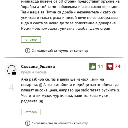
милиарда повече от 50 страни предоставят оръжие на
Украйна а той само наблюдава и чака какво ще стане .
Тези неща за Путин са дребни незначителни като се
усмихва и маха с ръка и никой вече не се съобразява
и да я счита за нещо до това положение е докарана
Русия - безпомощна , унизана , слаба , даже стран
отговор
Сигнализирай за неуместен коментар
Скъсана_Ушанка
11
24
преди 4 месеца
Ама разбира се, газ в шепи ще изнася...ики на
4
магарета. ;)) А пък китайци и индийци както обичат да
плащат висока цена, направо ще забогатеят русните :)
Честито ви жуже, мypзиляжа, нали толкова му се
радвахте ;)))
отговор
Сигнализирай за неуместен коментар