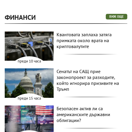
ФИНАНСИ
ВИЖ ОЩЕ
Квантовата заплаха затяга
примката около врата на
криптовалутите
преди 10 часа
Сенатът на САЩ прие
законопроект за разходите,
който игнорира призивите на
Тръмп
преди 15 часа
Безопасен актив ли са
американските държавни
облигации?