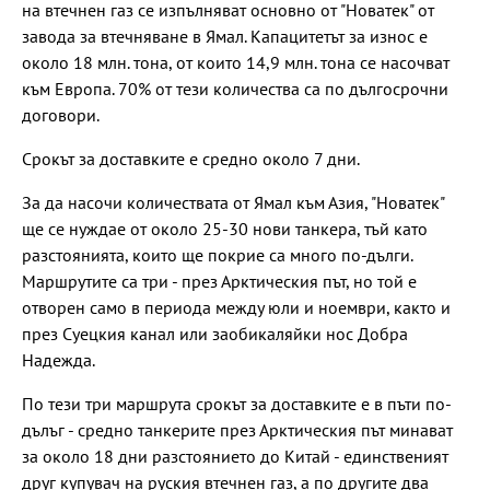
на втечнен газ се изпълняват основно от "Новатек" от
завода за втечняване в Ямал. Капацитетът за износ е
около 18 млн. тона, от които 14,9 млн. тона се насочват
към Европа. 70% от тези количества са по дългосрочни
договори.
Срокът за доставките е средно около 7 дни.
За да насочи количествата от Ямал към Азия, "Новатек"
ще се нуждае от около 25-30 нови танкера, тъй като
разстоянията, които ще покрие са много по-дълги.
Маршрутите са три - през Арктическия път, но той е
отворен само в периода между юли и ноември, както и
през Суецкия канал или заобикаляйки нос Добра
Надежда.
По тези три маршрута срокът за доставките е в пъти по-
дълъг - средно танкерите през Арктическия път минават
за около 18 дни разстоянието до Китай - единственият
друг купувач на руския втечнен газ, а по другите два