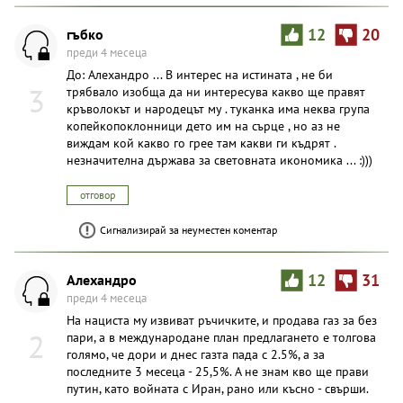
гъбко
12
20
преди 4 месеца
До: Алехандро ... В интерес на истината , не би
3
трябвало изобща да ни интересува какво ще правят
кръволокът и народецът му . туканка има неква група
копейкопоклонници дето им на сърце , но аз не
виждам кой какво го грее там какви ги къдрят .
незначителна държава за световната икономика ... :)))
отговор
Сигнализирай за неуместен коментар
Алехандро
12
31
преди 4 месеца
На нациста му извиват ръчичките, и продава газ за без
2
пари, а в международане план предлагането е толгова
голямо, че дори и днес газта пада с 2.5%, а за
последните 3 месеца - 25,5%. А не знам кво ще прави
путин, като войната с Иран, рано или късно - свърши.