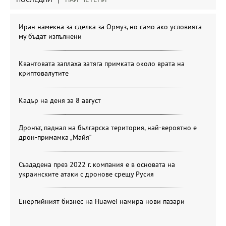
Иран намекна за сделка за Ормуз, но само ако условията
му бъдат изпълнени
Квантовата заплаха затяга примката около врата на
криптовалутите
Кадър на деня за 8 август
Дронът, паднал на българска територия, най-вероятно е
дрон-примамка „Майя“
Създадена през 2022 г. компания е в основата на
украинските атаки с дронове срещу Русия
Енергийният бизнес на Huawei намира нови пазари