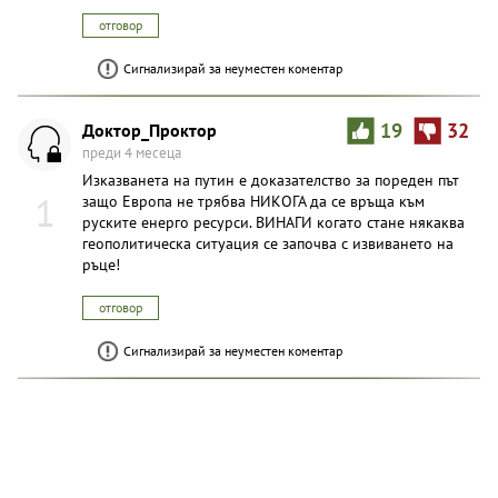
отговор
Сигнализирай за неуместен коментар
Доктор_Проктор
19
32
преди 4 месеца
Изказванета на путин е доказателство за пореден път
1
защо Европа не трябва НИКОГА да се връща към
руските енерго ресурси. ВИНАГИ когато стане някаква
геополитическа ситуация се започва с извиването на
ръце!
отговор
Сигнализирай за неуместен коментар