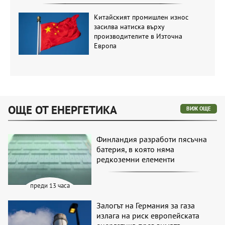
Китайският промишлен износ
засилва натиска върху
производителите в Източна
Европа
ОЩЕ ОТ ЕНЕРГЕТИКА
ВИЖ ОЩЕ
Финландия разработи пясъчна
батерия, в която няма
редкоземни елементи
преди 13 часа
Залогът на Германия за газа
излага на риск европейската