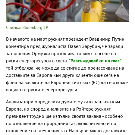
Снимка: Bloomberg LP
В началото на март руският президент Владимир Путин
коментира пред журналиста Павел Зарубин, че заради
затворения Ормузки проток има голямо търсене на
руски енергоресурси в света.
"Разсъждавайки на глас"
,
той отбеляза, че може да се стигне до пренасочване на
доставките за Европа към други клиенти още сега на
фона на заявките на Европейския съюз (ЕС) да се откаже
изцяло от руските енергоресурси.
Анализатори определиха думите му като заплаха към
Европа, но според анализите на Ройтерс руският
президент трудно ще изпълни своята закана - особено
по отношение на природния газ, включително и по
отношение на втечнения газ. На първо място доставките