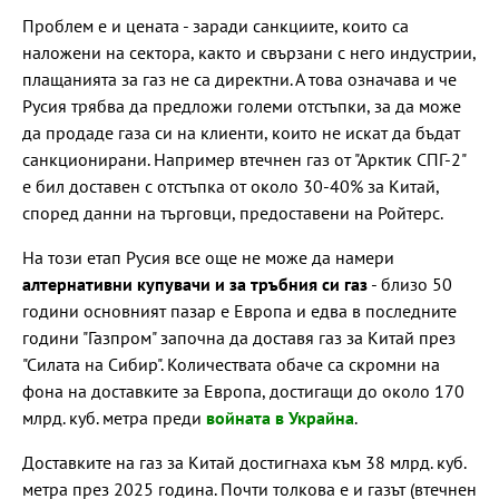
Проблем е и цената - заради санкциите, които са
наложени на сектора, както и свързани с него индустрии,
плащанията за газ не са директни. А това означава и че
Русия трябва да предложи големи отстъпки, за да може
да продаде газа си на клиенти, които не искат да бъдат
санкционирани. Например втечнен газ от "Арктик СПГ-2"
е бил доставен с отстъпка от около 30-40% за Китай,
според данни на търговци, предоставени на Ройтерс.
На този етап Русия все още не може да намери
алтернативни купувачи и за тръбния си газ
- близо 50
години основният пазар е Европа и едва в последните
години "Газпром" започна да доставя газ за Китай през
"Силата на Сибир". Количествата обаче са скромни на
фона на доставките за Европа, достигащи до около 170
млрд. куб. метра преди
войната в Украйна
.
Доставките на газ за Китай достигнаха към 38 млрд. куб.
метра през 2025 година. Почти толкова е и газът (втечнен