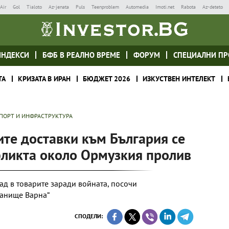
Air
Gol
Tialoto
Az-jenata
Puls
Teenproblem
Automedia
Imoti.net
Rabota
Az-deteto
ИНДЕКСИ
БФБ В РЕАЛНО ВРЕМЕ
ФОРУМ
СПЕЦИАЛНИ ПР
ТА
КРИЗАТА В ИРАН
БЮДЖЕТ 2026
ИЗКУСТВЕН ИНТЕЛЕКТ
ПОРТ И ИНФРАСТРУКТУРА
ите доставки към България се
фликта около Ормузкия пролив
ад в товарите заради войната, посочи
танище Варна“
СПОДЕЛИ: