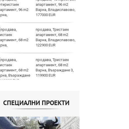
апартамент, 96 m2
д
Варна, Владиславово,
г
177000 EUR
Б
продава, Тристаен
По
апартамент, 68 m2
ка
Варна, Владиславово,
п
122900 EUR
п
облигации
продава, Тристаен
Ю
апартамент, 68 m2
не
Варна, Възраждане 3,
съ
119900 EUR
СПЕЦИАЛНИ ПРОЕКТИ