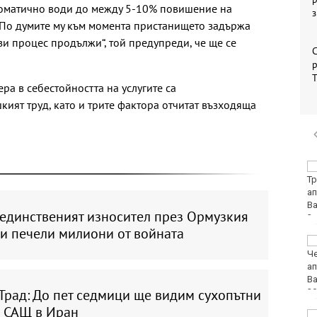
томатично води до между 5-10% повишение на
. По думите му към момента пристанището задържа
ози процес продължи“, той предупреди, че ще се
С
р
ра в себестойността на услугите са
кият труд, като и трите фактора отчитат възходяща
"Ние, потребителите":
Всеки има право сам
да избере кои плажни
принадлежности да
 единственият износител през Ормузкия
наеме
 и печели милиони от войната
Почина бащата на Лео
Меси
Трад: До пет седмици ще видим сухопътни
а САЩ в Иран
Вучич: Украйна е