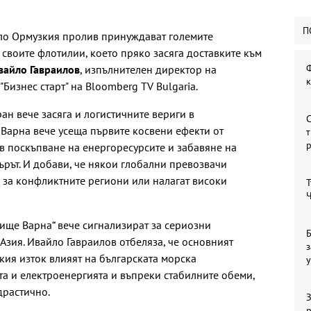
П
ло Ормузкия пролив принуждават големите
своите флотилии, което пряко засяга доставките към
Ф
вайло Гавраилов
, изпълнителен директор на
Бизнес старт" на Bloomberg TV Bulgaria.
ан вече засяга и логистичните вериги в
С
Варна вече усеща първите косвени ефекти от
т
 в поскъпване на енергоресурсите и забавяне на
ърът. И добави, че някои глобални превозвачи
 за конфликтните региони или налагат високи
Т
Ч
нище Варна“ вече сигнализират за сериозни
Б
Азия. Ивайло Гавраилов отбеляза, че основният
з
кия изток влияят на българската морска
у
та и електроенергията и въпреки стабилните обеми,
драстично.
З
р