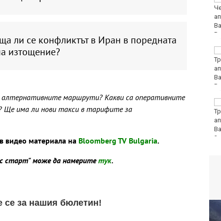
приятелска държава
на Сърбия
ща ли се конфликтът в Иран в поредната
на изтощение?
София попадна в
десетката на
дестинациите с най-
голям риск от
джебчийство
 и алтернативните маршрути? Какви са оперативните
Министърът на
 Ще има ли нови такси в тарифите за
отбраната: Усилихме
наблюденията върху
въздушното
пространство, както и охраната
в видео материала на
Bloomberg TV Bulgaria
.
ес старт" може да намерите
тук
.