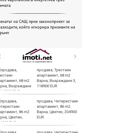
зимата
енатът на САЩ прие законопроект за
азходите, който игнорира призивите на
Тръмп
продава, Тристаен
Ту
апартамент, 68 m2
дв
Варна, Възраждане 3,
къ
118900 EUR
в
продава, Четиристаен
За
апартамент, 86 m2
мо
Варна, Цветен, 204900
ск
EUR
продава, Четиристаен
Др