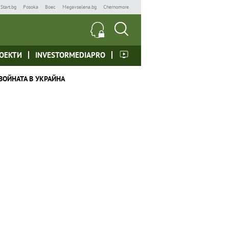
Start.bg
Posoka
Boec
Megavselena.bg
Chernomore
ОЕКТИ
INVESTORMEDIAPRO
ВОЙНАТА В УКРАЙНА