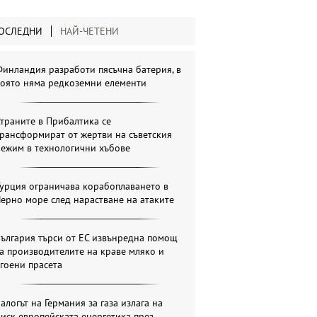
ОСЛЕДНИ
НАЙ-ЧЕТЕНИ
инландия разработи пясъчна батерия, в
която няма редкоземни елементи
траните в Прибалтика се
рансформират от жертви на съветския
режим в технологични хъбове
урция ограничава корабоплаването в
ерно море след нарастване на атаките
ългария търси от ЕС извънредна помощ
а производителите на краве мляко и
гоени прасета
алогът на Германия за газа излага на
иск европейската енергетика през