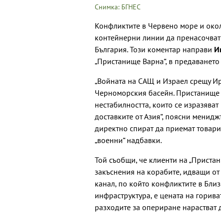
Снимка: БГНЕС
Конфликтите в Червено море и око
контейнерни линии да пренасочват 
България. Този коментар направи
И
„Пристанище Варна“, в предаването "
„Войната на САЩ и Израел срещу Ир
Черноморския басейн. Пристанище 
нестабилността, които се изразяват
доставките от Азия“, поясни менидж
директно спират да приемат товари
„военни“ надбавки.
Той съобщи, че клиенти на „Приста
закъснения на корабите, идващи от 
канал, по който конфликтите в Близ
инфраструктура, е цената на горива
разходите за опериране нарастват 