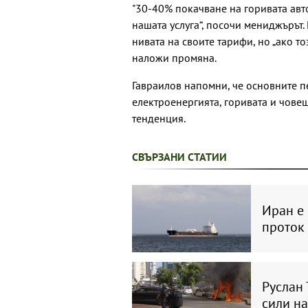
"30-40% покачване на горивата ав
нашата услуга“, посочи мениджърът
нивата на своите тарифи, но „ако т
наложи промяна.
Гавраилов напомни, че основните пе
електроенергията, горивата и човеш
тенденция.
СВЪРЗАНИ СТАТИИ
Иран е
проток
Руслан 
сили н