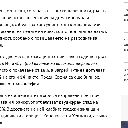
Временно са
т тези цени, се запазват – ниски наличности, ръст на
преустановени
административните
, повишени спестявания на домакинствата и
услуги в КАТ - Варна и
илища, отбелязва консултантската компания. Тези
Трето РУ
ването на цените на нива, които подлагат на натиск
Сред еврейските
пност, особено с повишаването на разходите за
младежи в Банско
я.
имало и нидерландци
те две места в класацията с най-силен годишен ръст
 в Истанбул (
под влияние на високата инфлация в
Тийнейджърите били
място с покачване от 18%, а Загреб и Атина допълват
повече от час
жертвата си на
2 на сто и 14 на сто. Преди София са още Вилнюс,
Младежкия хълм в
ълва от Филаделфия.
Пловдив
rank европейските пазари са изправени пред по-
слава и Франкфурт отбелязват двуцифрен спад на
10%. В десетката на най-слабите градски жилищни
андинавски столици – Копенхаген и Хелзинки, а също
г.