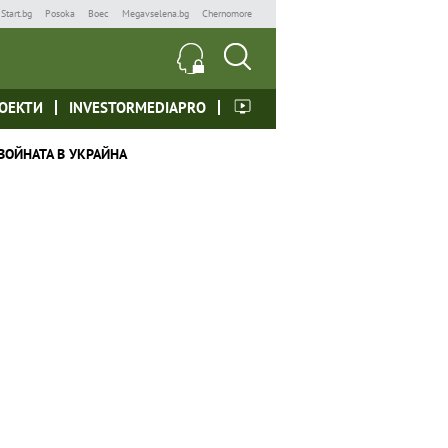
Start.bg
Posoka
Boec
Megavselena.bg
Chernomore
ОЕКТИ
INVESTORMEDIAPRO
ВОЙНАТА В УКРАЙНА