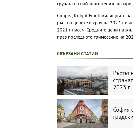
групата на най-нажежените пазари, 
Според Knight Frank жилищните паз
ръст на цените в края на 2023 г. в
2021 г. насам. Средните цени на жи
през последното тримесечие на 2022 
СВЪРЗАНИ СТАТИИ
Ръстът 
странат
2023 г.
София е
градск