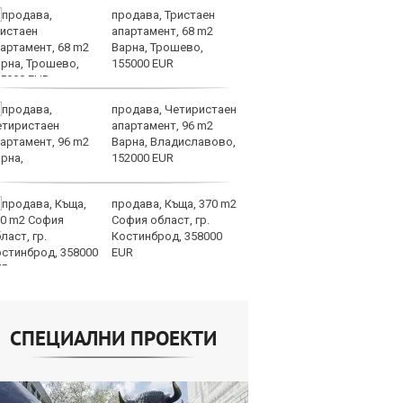
продава, Тристаен
Ту
апартамент, 68 m2
Ар
Варна, Трошево,
по
155000 EUR
па
продава, Четиристаен
Ч
апартамент, 96 m2
иг
Варна, Владиславово,
е
152000 EUR
сл
придобивания
продава, Къща, 370 m2
Тъ
София област, гр.
Ки
Костинброд, 358000
ек
EUR
по
търсенето
СПЕЦИАЛНИ ПРОЕКТИ