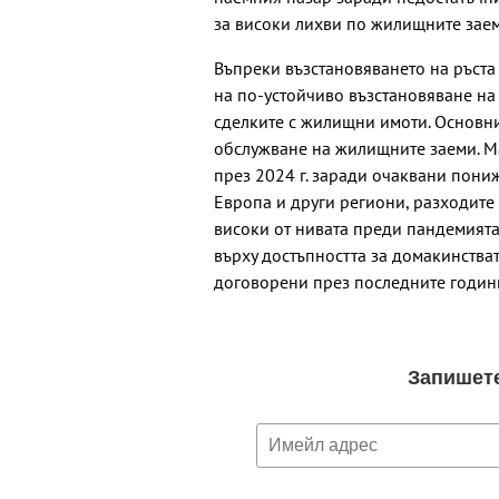
за високи лихви по жилищните заем
Въпреки възстановяването на ръста
на по-устойчиво възстановяване н
сделките с жилищни имоти. Основни
обслужване на жилищните заеми. Ма
през 2024 г. заради очаквани пон
Европа и други региони, разходите
високи от нивата преди пандемията
върху достъпността за домакинстват
договорени през последните години,