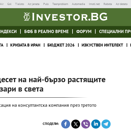
Air
Gol
Tialoto
Az-jenata
Puls
Teenproblem
Automedia
Imoti.net
Rabota
Az-deteto
ИНДЕКСИ
БФБ В РЕАЛНО ВРЕМЕ
ФОРУМ
СПЕЦИАЛНИ ПР
ТА
КРИЗАТА В ИРАН
БЮДЖЕТ 2026
ИЗКУСТВЕН ИНТЕЛЕКТ
десет на най-бързо растящите
зари в света
сация на консултантска компания през третото
СПОДЕЛИ: