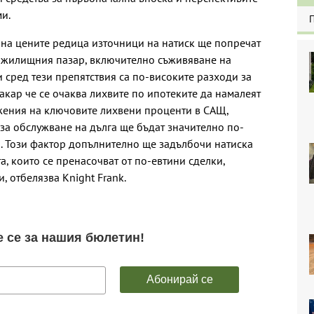
и.
 на цените редица източници на натиск ще попречат
а жилищния пазар, включително съживяване на
 сред тези препятствия са по-високите разходи за
кар че се очаква лихвите по ипотеките да намалеят
ижения на ключовите лихвени проценти в САЩ,
 за обслужване на дълга ще бъдат значително по-
. Този фактор допълнително ще задълбочи натиска
а, които се пренасочват от по-евтини сделки,
 отбелязва Knight Frank.