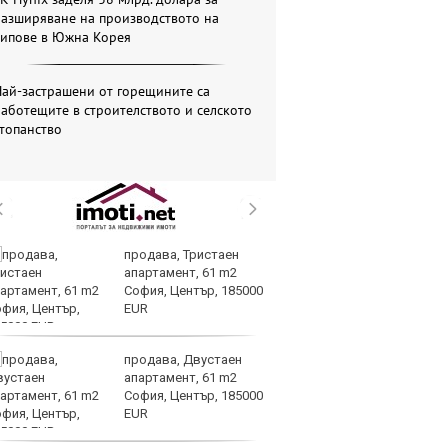
разширяване на производството на
чипове в Южна Корея
ай-застрашени от горещините са
аботещите в строителството и селското
топанство
продава, Тристаен
Ту
апартамент, 61 m2
от
София, Център, 185000
си
EUR
м
продава, Двустаен
За
апартамент, 61 m2
ле
София, Център, 185000
во
EUR
н
президент