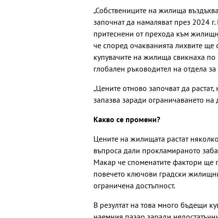
„Собствениците на жилища въздъхва
започнат да намаляват през 2024 г.
притеснени от прехода към жилищни
че според очакванията лихвите ще с
купувачите на жилища свикнаха по 
глобален ръководител на отдела за 
„Цените отново започват да растат
запазва заради ограничаването на 
Какво се промени?
Цените на жилищата растат няколк
въпроса дали прокламираното заба
Макар че споменатите фактори ще п
повечето ключови градски жилищни 
ограничена достъпност.
В резултат на това много бъдещи к
наемния пазар заради недостатъчни