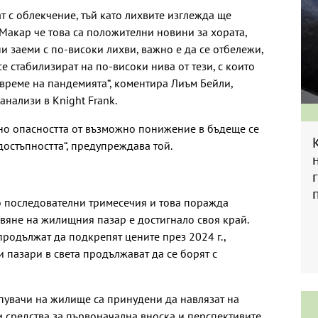
т с облекчение, тъй като лихвите изглежда ще
 Макар че това са положителни новини за хората,
 заеми с по-високи лихви, важно е да се отбележи,
е стабилизират на по-високи нива от тези, с които
време на пандемията“, коментира Лиъм Бейли,
анализи в Knight Frank.
, но опасността от възможно понижение в бъдеще се
достъпността“, предупреждава той.
о последователни тримесечия и това поражда
вяне на жилищния пазар е достигнало своя край.
родължат да подкрепят цените през 2024 г.,
пазари в света продължават да се борят с
упувачи на жилище са принудени да навлязат на
 средства за първоначална вноска и перспективите