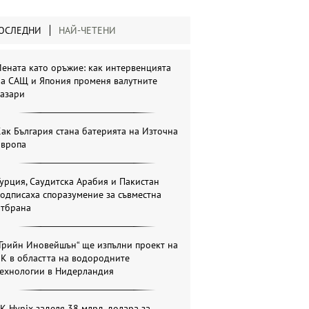
ОСЛЕДНИ
НАЙ-ЧЕТЕНИ
ената като оръжие: как интервенцията
на САЩ и Япония променя валутните
пазари
ак България стана батерията на Източна
Европа
урция, Саудитска Арабия и Пакистан
одписаха споразумение за съвместна
отбрана
Грийн Иновейшън“ ще изпълни проект на
К в областта на водородните
технологии в Нидерландия
K Hynix заделя 38 млрд. долара за