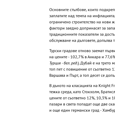
Основните стълбове, които подкрепя
заплатите над темпа на инфлацията
ограничено строителство на нови ж
фактори заедно допринасят за запаз
традиционните показатели за достъ
обслужване на дълговете, допълва т
Турски градове отново заемат първи
на цените - 102,7% в Анкара и 77,6%
Турция - бел. ред.
). Дубай е на трето 
топ пет с повишение от съответно 1
Варшава и Пърт, а топ десет се доп
В дъното на класацията на Knight F
тежка среда, като Стокхолм, Брати
цените от съответно 12%, 10,3% и 
пазари в света попадат още две ск
и още един германски град - Хамбур