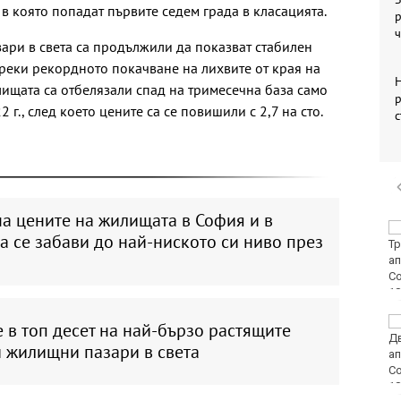
в която попадат първите седем града в класацията.
ари в света са продължили да показват стабилен
ъпреки рекордното покачване на лихвите от края на
Н
лищата са отбелязали спад на тримесечна база само
р
г., след което цените са се повишили с 2,7 на сто.
с
на цените на жилищата в София и в
БАБХ спря над 150
а се забави до най-ниското си ниво през
тона стоки от трети
държави за юли
РЗИ: Растат случаите
 в топ десет на най-бързо растящите
на затлъстяване сред
и жилищни пазари в света
учениците във
Варненско