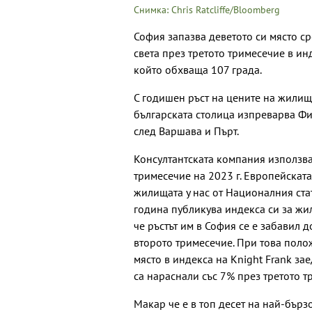
Снимка: Chris Ratcliffe/Bloomberg
София запазва деветото си място с
света през третото тримесечие в ин
който обхваща 107 града.
С годишен ръст на цените на жилища
българската столица изпреварва Ф
след Варшава и Пърт.
Консултантската компания използва
тримесечие на 2023 г. Европейската
жилищата у нас от Националния стат
година публикува индекса си за жи
че ръстът им в София се е забавил 
второто тримесечие. При това поло
място в индекса на Knight Frank за
са нараснали със 7% през третото т
Макар че е в топ десет на най-бърз