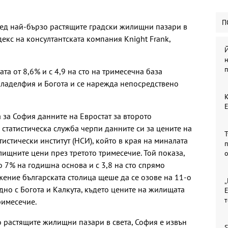
П
ред най-бързо растящите градски жилищни пазари в
декс на консултантската компания Knight Frank,
Й
та от 8,6% и с 4,9 на сто на тримесечна база
иладелфия и Богота и се нарежда непосредствено
К
 за София данните на Евростат за второто
 статистическа служба черпи данните си за цените на
Т
истически институт (НСИ), който в края на миналата
п
лищните цени през третото тримесечие. Той показа,
до 7% на годишна основа и с 3,8 на сто спрямо
жение българската столица щеше да се озове на 11-о
„
едно с Богота и Калкута, където цените на жилищата
Е
римесечие.
о растящите жилищни пазари в света, София е извън
S