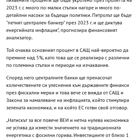
лихвените проценти ще бъде укротено през пролетта на
2023 г. с много по-малки стъпки нагоре и много по-
детайлни насоки за бъдещи политики. Петролът ще бъде
"петият централен банкер" през 2023 г. и ще диктува
енергийната инфлация“, прогнозира финансовият
анализатор.
Той очаква основният процент в САЩ най-вероятно да
премине над 5%, като това ще се реализира с различни
по големина стъпки и периоди на изчаквания.
Според него централните банки ще пренасочат
количествените си улеснения към държавните финанси
през фискални мерки и това вече се вижда от САЩ и
Закона за намаляване на инфлацията, който стимулира
зелената икономика, и на който ЕС готви свой отговор.
„Натискът за все повече ВЕИ и нетна нулева икономика
не успява да измести значението на традиционната
енергетика с фосилни горива. Инвестициите от близо 1