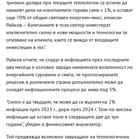
трилион долара при текущите технологии са успели да
намалят дела на изкопаемите горива само с 1%, а остават
още 70% от общия световен енергиен микс, изчисли
Райков. – Компаниите в този сектор инвестират
изключително силно в нови мощности и технологии за
опазване на климата, както се вижда от входящите
инвестиции в тях“.
Райков отчете, че спадът в инфлацията през последните
два месеца е основно заради намалената волатилност на
енергийните суровини и смята, че прогнозираните
рецесии в различните страни допълнително може да
охладят инфлационните процеси до нива под 5%.
"Силно е да твърдим, че може да се върнем на 2%
инфлация през 2023 г., дори през 2024 г. Тази по-висока
инфлация ще остане поне в следващите две до три
години", убеден е финансовият анализатор.
Той предвижда възможно завръщане на технологичния