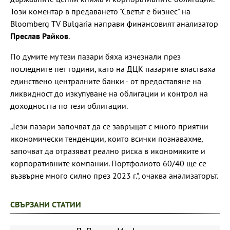
Този коментар в предаването "Светът е бизнес" на
Bloomberg TV Bulgaria направи финансовият анализатор
Преслав Райков
.
По думите му тези пазари бяха изчезнали през
последните пет години, като на ДЦК пазарите властваха
единствено централните банки - от предоставяне на
ликвидност до изкупуване на облигации и контрол на
доходността по тези облигации.
„Тези пазари започват да се завръщат с много приятни
икономически тенденции, които всички познавахме,
започват да отразяват реално риска в икономиките и
корпоративните компании. Портфолиото 60/40 ще се
възвърне много силно през 2023 г.“, очаква анализаторът.
СВЪРЗАНИ СТАТИИ