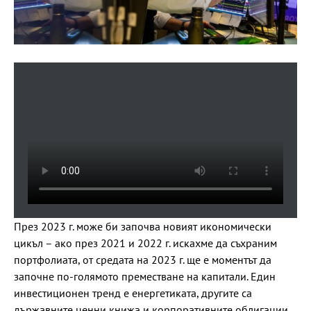
През 2023 г. може би започва новият икономически
цикъл – ако през 2021 и 2022 г. искахме да съхраним
портфолиата, от средата на 2023 г. ще е моментът да
започне по-голямото преместване на капитали. Един
инвестиционен тренд е енергетиката, другите са
държавните ценни книжа и корпоративните облигации.