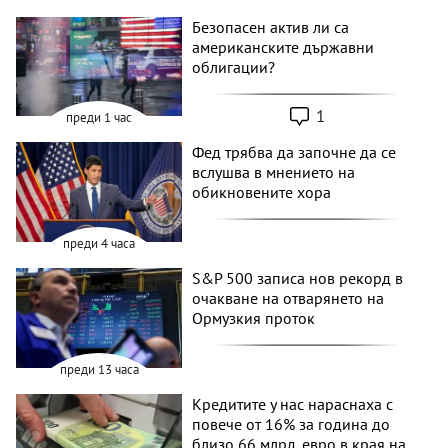
Безопасен актив ли са
американските държавни
облигации?
1
преди 1 час
Фед трябва да започне да се
вслушва в мнението на
обикновените хора
преди 4 часа
S&P 500 записа нов рекорд в
очакване на отварянето на
Ормузкия проток
преди 13 часа
Кредитите у нас нараснаха с
повече от 16% за година до
близо 66 млрд. евро в края на