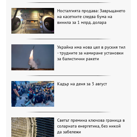
Носталгията продава: Завръщането
на касетките следва бума на
винила за 1 млрд. долара
Украйна има нова цел в руския тил
- трудните за намиране установки
за балистични ракети
Кадър на деня за 3 август
Светът премина ключова граница в
соларната енергетика, без никой
да забележи