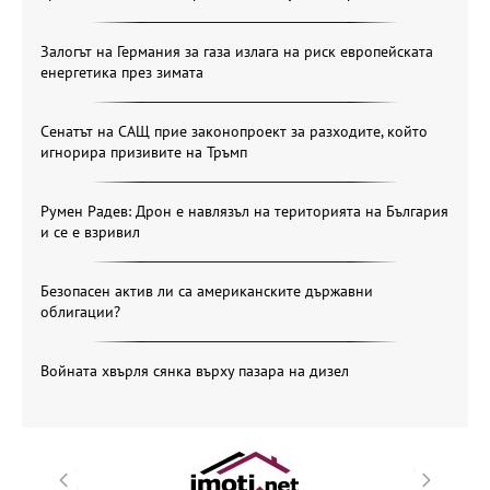
Залогът на Германия за газа излага на риск европейската
енергетика през зимата
Сенатът на САЩ прие законопроект за разходите, който
игнорира призивите на Тръмп
Румен Радев: Дрон е навлязъл на територията на България
и се е взривил
Безопасен актив ли са американските държавни
облигации?
Войната хвърля сянка върху пазара на дизел