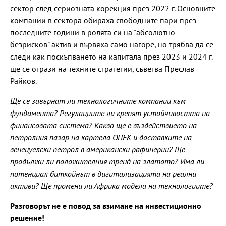
сектор след сериозната корекция през 2022 г. Основните
компании в сектора обираха свободните пари през
последните години в ролята си на "абсолютно
безрисков" актив и вървяха само нагоре, но трябва да се
следи как поскъпването на капитала през 2023 и 2024 г.
ще се отрази на техните стратегии, съветва Преслав
Райков.
Ще се завърнат ли технологичните компании към
фундамента? Регулациите ли крепят устойчивостта на
финансовата система? Какво ще е въздействието на
петролния пазар на картела ОПЕК и доставките на
венецуелски петрол в американски рафинерии? Ще
продължи ли положителния тренд на златото? Има ли
потенциал биткойнът в дигитализацията на реални
активи? Ще промени ли Африка модела на технологиите?
Разговорът не е повод за взимане на инвестиционно
решение!