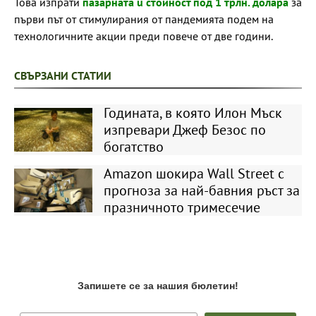
Това изпрати
пазарната ù стойност под 1 трлн. долара
за
първи път от стимулирания от пандемията подем на
технологичните акции преди повече от две години.
СВЪРЗАНИ СТАТИИ
Годината, в която Илон Мъск
изпревари Джеф Безос по
богатство
Amazon шокира Wall Street с
прогноза за най-бавния ръст за
празничното тримесечие