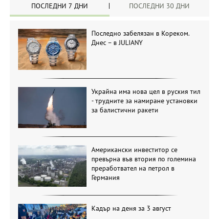
ПОСЛЕДНИ 7 ДНИ
ПОСЛЕДНИ 30 ДНИ
Последно забелязан в Кореком.
Днес – в JULIANY
Украйна има нова цел в руския тил
- трудните за намиране установки
за балистични ракети
Американски инвеститор се
превърна във втория по големина
преработвател на петрол в
Германия
Кадър на деня за 3 август