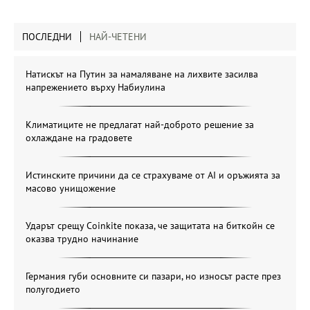
ПОСЛЕДНИ
НАЙ-ЧЕТЕНИ
Натискът на Путин за намаляване на лихвите засилва
напрежението върху Набиулина
Климатиците не предлагат най-доброто решение за
охлаждане на градовете
Истинските причини да се страхуваме от AI и оръжията за
масово унищожение
Ударът срещу Coinkite показа, че защитата на биткойн се
оказва трудно начинание
Германия губи основните си пазари, но износът расте през
полугодието