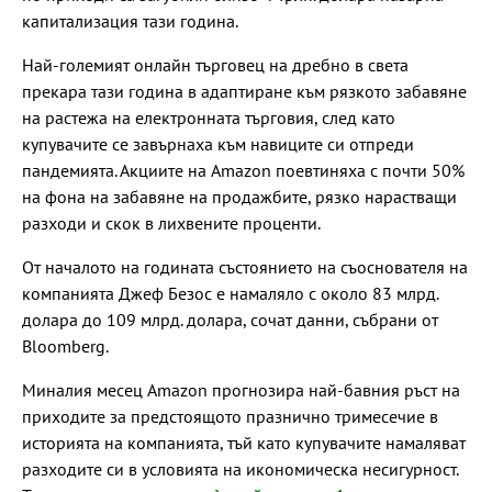
капитализация тази година.
Най-големият онлайн търговец на дребно в света
прекара тази година в адаптиране към рязкото забавяне
на растежа на електронната търговия, след като
купувачите се завърнаха към навиците си отпреди
пандемията. Акциите на Amazon поевтиняха с почти 50%
на фона на забавяне на продажбите, рязко нарастващи
разходи и скок в лихвените проценти.
От началото на годината състоянието на съоснователя на
компанията Джеф Безос е намаляло с около 83 млрд.
долара до 109 млрд. долара, сочат данни, събрани от
Bloomberg.
Миналия месец Amazon прогнозира най-бавния ръст на
приходите за предстоящото празнично тримесечие в
историята на компанията, тъй като купувачите намаляват
разходите си в условията на икономическа несигурност.