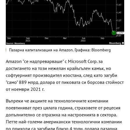
Пазарна капитализация на Amazon. Графика: Bloomberg
Amazon "се надпреварваше" с Microsoft Corp. за
достигането на този нежелан крайъгълен камък, но
софтуерният производител изостана, след като загуби
"само" 889 млрд. долара от пиковата си борсова стойност
от ноември 2021 г.
Въпреки че акциите на технологичните компании
поевтиняват през цялата година, страховете от рецесия
допълнително се отразиха на настроенията в сектора.
Петте най-големи американски технологични компании
по приходи са загубили близо 4 трлн. долара пазарна