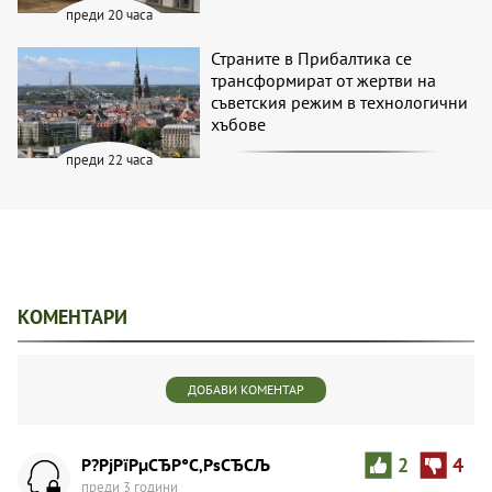
преди 20 часа
Страните в Прибалтика се
трансформират от жертви на
съветския режим в технологични
хъбове
преди 22 часа
КОМЕНТАРИ
ДОБАВИ КОМЕНТАР
Р?РјРїРµСЂР°С‚РѕСЂСЉ
2
4
преди 3 години