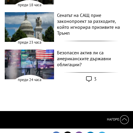
преди 18 часа
Сенатът на САЩ прие
законопроект за разходите,
който игнорира призивите на
Тръмп
преди 23 часа
Безопасен актив ли са
американските държавни
облигации?
3
преди 24 часа
НАГОРЕ