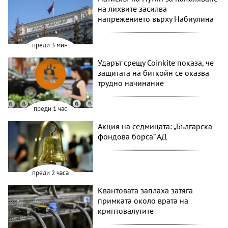
на лихвите засилва
напрежението върху Набиулина
преди 3 мин.
Ударът срещу Coinkite показа, че
защитата на биткойн се оказва
трудно начинание
преди 1 час
Акция на седмицата: „Българска
фондова борса“ АД
преди 2 часа
Квантовата заплаха затяга
примката около врата на
криптовалутите