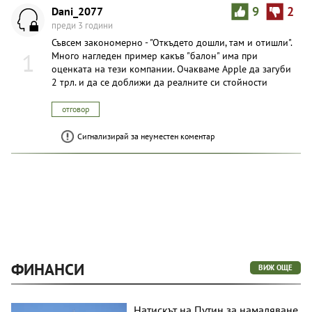
Dani_2077
9
2
преди 3 години
Съвсем закономерно - "Откъдето дошли, там и отишли".
1
Много нагледен пример какъв "балон" има при
оценката на тези компании. Очакваме Apple да загуби
2 трл. и да се доближи да реалните си стойности
отговор
Сигнализирай за неуместен коментар
ФИНАНСИ
ВИЖ ОЩЕ
Натискът на Путин за намаляване