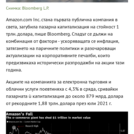
Снимка: Bloomberg L.P.
Amazon.com Inc. стана първата публична компания в
света, загубила пазарна капитализация на стойност 1
трлн. долара, пише Bloomberg. Спадът се дължи на
комбинация от фактори - ускоряващата се инфлация,
затягането на паричните политики и разочароващи
актуализации на корпоративните печалби, които
предизвикаха исторически разпродажби на акции тази
година.
Акциите на компанията за електронна търговия и
облачни услуги поевтиняха с 4,3% в сряда, сривайки
пазарната ù капитализация до около 879 млрд. долара
от рекордните 1,88 трлн. долара през юли 2021 г.