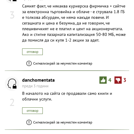
Самият факт, че някаква куриерска фирмичка + сайтче
3
за електронна търговийка и облаче - е струвала 1.8 ГБ
е толкова абсурден, че няма накъде повече. И
сегашната и цена е безумна, да не говорим, че
плешивичкият не е платил и цент на акционерчетата.
Ако и стигне пазарната капитализация 50-80 МБ, може
да помисля да си купя 1-2 акции за адет.
отговор
Сигнализирай за неуместен коментар
danchomentata
4
3
преди 3 години
В началото на сайта се продавали само книги и
2
облачни услуги.
отговор
Сигнализирай за неуместен коментар