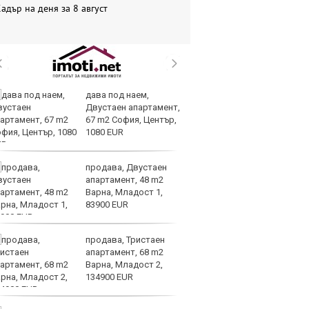
адър на деня за 8 август
дава под наем,
Н
Двустаен апартамент,
Be
67 m2 София, Център,
за
1080 EUR
па
Бъфет
продава, Двустаен
Ир
апартамент, 48 m2
от
Варна, Младост 1,
за
83900 EUR
О
продава, Тристаен
Ис
апартамент, 68 m2
па
Варна, Младост 2,
о
134900 EUR