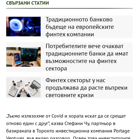
СВЪРЗАНИ СТАТИИ
Традиционното банково
бъдеще на европейските
финтех компании
Потребителите вече очакват
традиционните банки да имат
възможностите на финтех
сектора
Финтех секторът у нас
продължава да расте въпреки
световните кризи
„Тъкмо излязохме от Covid и хората искат да се срещат
отново един с друг“, казва Стефани Чу, партньор в
базираната в Торонто инвестиционна компания Portage
Ventures, във видео разговор. „Освен това инвеститорите