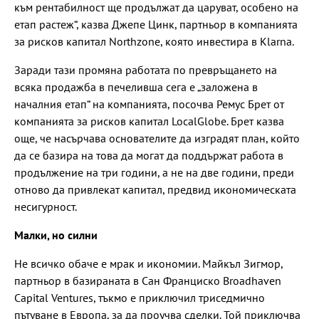
към рентабилност ще продължат да царуват, особено на
етап растеж“, казва Джепе Цинк, партньор в компанията
за рисков капитал Northzone, която инвестира в Klarna.
Заради тази промяна работата по превръщането на
всяка продажба в печеливша сега е „заложена в
началния етап“ на компанията, посочва Ремус Брет от
компанията за рисков капитал LocalGlobe. Брет казва
още, че насърчава основателите да изградят план, който
да се базира на това да могат да поддържат работа в
продължение на три години, а не на две години, преди
отново да привлекат капитал, предвид икономическата
несигурност.
Малки, но силни
Не всичко обаче е мрак и икономии. Майкъл Зигмор,
партньор в базираната в Сан Франциско Broadhaven
Capital Ventures, тъкмо е приключил триседмично
пътуване в Европа, за да проучва сделки. Той приключва