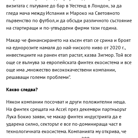
визитата с пътуване до бар в Уестенд в Лондон, за да
гледа мача между Испания и Мароко на Световното
първенство по футбол,и да обсъди различното състояние
на стартиращи и по-утвърдени фирми тази година.
Макар че финансирането на късен етап се срина и броят
на еднорозите намаля до най-ниското ниво от 2020 г.,
инвестициите на ранен етап растат, казва Зигмор. Той все
още се вълнува за европейската финтех екосистема и все
още има „множество висококачествени компании,
решаващи големи проблеми“.
Какво следва?
Някои компании посочват и други положителни неща.
На финтех срещата на Accel през декември партньорът
Лука Бокио заяви, че макар финтех индустрията да е
ударена силно, секторът е все по-доминираща част в
технологичната екосистема. Компанията му открива, че