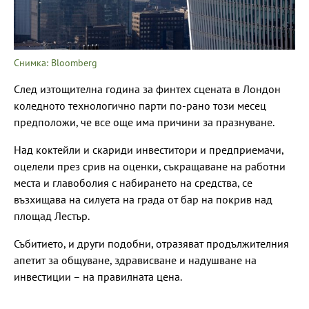
Снимка: Bloomberg
След изтощителна година за финтех сцената в Лондон
коледното технологично парти по-рано този месец
предположи, че все още има причини за празнуване.
Над коктейли и скариди инвеститори и предприемачи,
оцелели през срив на оценки, съкращаване на работни
места и главоболия с набирането на средства, се
възхищава на силуета на града от бар на покрив над
площад Лестър.
Събитието, и други подобни, отразяват продължителния
апетит за общуване, здрависване и надушване на
инвестиции – на правилната цена.