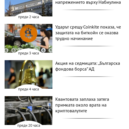
напрежението върху Набиулина
преди 2 часа
Ударът срещу Coinkite показа, че
защитата на биткойн се оказва
трудно начинание
преди 3 часа
Акция на седмицата: „Българска
фондова борса“ АД
преди 4 часа
Квантовата заплаха затяга
примката около врата на
криптовалутите
преди 20 часа