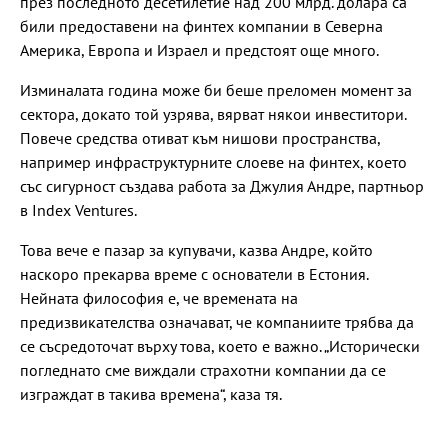
през последното десетилетие над 200 млрд. долара са
били предоставени на финтех компании в Северна
Америка, Европа и Израел и предстоят още много.
Изминалата година може би беше преломен момент за
сектора, докато той узрява, вярват някои инвеститори.
Повече средства отиват към нишови пространства,
например инфраструктурните слоеве на финтех, което
със сигурност създава работа за Джулия Андре, партньор
в Index Ventures.
Това вече е пазар за купувачи, казва Андре, който
наскоро прекарва време с основатели в Естония.
Нейната философия е, че времената на
предизвикателства означават, че компаниите трябва да
се съсредоточат върху това, което е важно. „Исторически
погледнато сме виждали страхотни компании да се
изграждат в такива времена“, каза тя.