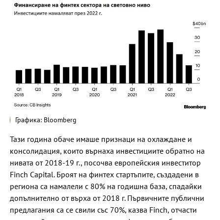
Графика: Bloomberg
Тази година обаче имаше признаци на охлаждане и
консолидация, които върнаха инвестициите обратно на
нивата от 2018-19 г., посочва европейския инвеститор
Finch Capital. Броят на финтех стартъпите, създадени в
региона са намалели с 80% на годишна база, спадайки
допълнително от върха от 2018 г. Първичните публични
предлагания са се свили със 70%, казва Finch, отчасти