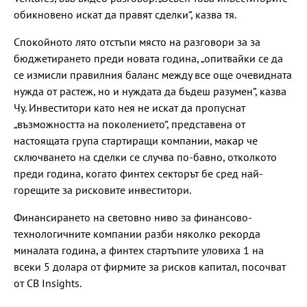
обикновено искат да правят сделки“, казва тя.
Спокойното лято отстъпи място на разговори за за
бюджетирането преди новата година, „опитвайки се да
се измисли правилния баланс между все още очевидната
нужда от растеж, но и нуждата да бъдеш разумен“, казва
Чу. Инвеститори като нея не искат да пропуснат
„възможността на поколението“, представена от
настоящата група стартиращи компании, макар че
сключването на сделки се случва по-бавно, отколкото
преди година, когато финтех секторът бе сред най-
горещите за рисковите инвеститори.
Финансирането на световно ниво за финансово-
технологичните компании разби няколко рекорда
миналата година, а финтех стартъпите уловиха 1 на
всеки 5 долара от фирмите за рисков капитал, посочват
от CB Insights.