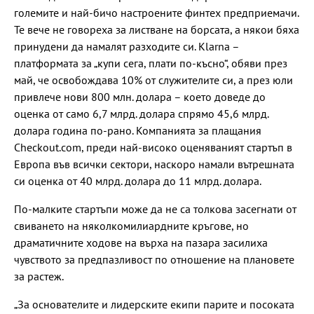
големите и най-бичо настроените финтех предприемачи.
Те вече не говореха за листване на борсата, а някои бяха
принудени да намалят разходите си. Klarna –
платформата за „купи сега, плати по-късно“, обяви през
май, че освобождава 10% от служителите си, а през юли
привлече нови 800 млн. долара – което доведе до
оценка от само 6,7 млрд. долара спрямо 45,6 млрд.
долара година по-рано. Компанията за плащания
Checkout.com, преди най-високо оценяваният стартъп в
Европа във всички сектори, наскоро намали вътрешната
си оценка от 40 млрд. долара до 11 млрд. долара.
По-малките стартъпи може да не са толкова засегнати от
свиването на няколкомилиардните кръгове, но
драматичните ходове на върха на пазара засилиха
чувството за предпазливост по отношение на плановете
за растеж.
„За основателите и лидерските екипи парите и посоката