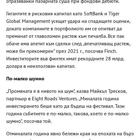
отразявайки пазарната суша при фондови дебюти.
Гигантите в рисковия капитал като SoftBank и Tiger
Global Management усещат удара на спадащите оценки,
докато компаниите в портфолиото им се опитват да
преминат от главоломен растеж към печалба. Все пак
обаче има апетит към сделки след „впечатляващ растеж,
може би прекомерен“ през 2021 г., посочва Finch.
Инвеститорите във финтех имат рекордните 28 млрд.
долара в неизползван капитал.
По-малко шумно
„Промяната е в нивото на шум“, казва Майкъл Тресков,
партньор в Eight Roads Ventures. „Миналата година
инвестирането беше като да бъдеш на фестивал. Тази
година събитието е по-малко, такова, което е по-малко
шумно“, посочва той.
Отминалата година явно бележи края на епохата на бърз