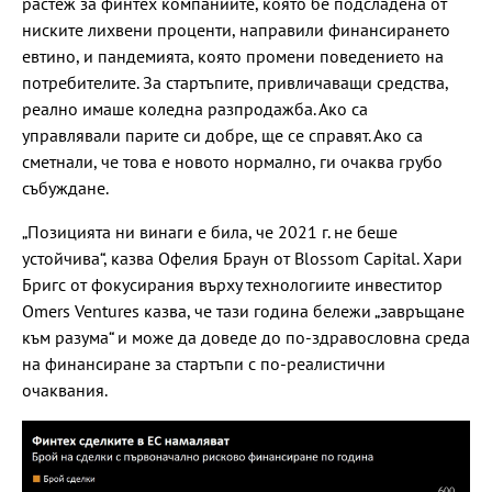
растеж за финтех компаниите, която бе подсладена от
ниските лихвени проценти, направили финансирането
евтино, и пандемията, която промени поведението на
потребителите. За стартъпите, привличаващи средства,
реално имаше коледна разпродажба. Ако са
управлявали парите си добре, ще се справят. Ако са
сметнали, че това е новото нормално, ги очаква грубо
събуждане.
„Позицията ни винаги е била, че 2021 г. не беше
устойчива“, казва Офелия Браун от Blossom Capital. Хари
Бригс от фокусирания върху технологиите инвеститор
Omers Ventures казва, че тази година бележи „завръщане
към разума“ и може да доведе до по-здравословна среда
на финансиране за стартъпи с по-реалистични
очаквания.