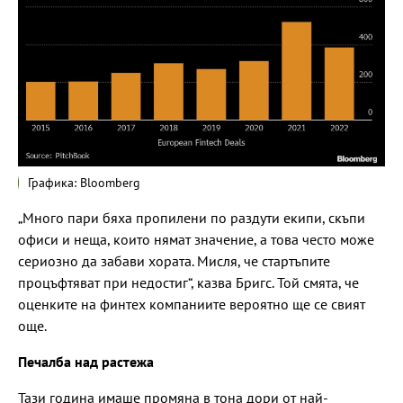
Графика: Bloomberg
„Много пари бяха пропилени по раздути екипи, скъпи
офиси и неща, които нямат значение, а това често може
сериозно да забави хората. Мисля, че стартъпите
процъфтяват при недостиг“, казва Бригс. Той смята, че
оценките на финтех компаниите вероятно ще се свият
още.
Печалба над растежа
Тази година имаше промяна в тона дори от най-