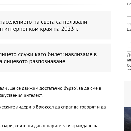
Продават за 10
населението на света са ползвали
милиона долара
 интернет към края на 2023 г.
топката, вкарана от
Марадона с ръка
Варна отбелязва 147-
лицето служи като билет: навлизаме в
ата годишнина на
на лицевото разпознаване
Военноморските сили
ли „ще се движим достатъчно бързо“, за да сме в
зкуствения интелект.
ческите лидери в Брюксел да спрат да говорят и да
азари, които ни дават парите за изграждане на