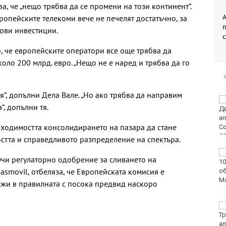
а, че „нещо трябва да се промени на този континент“.
А
ропейските телекоми вече не печелят достатъчно, за
лови инвестиции.
, че европейските оператори все още трябва да
оло 200 млрд. евро. „Нещо не е наред и трябва да го
я“, допълни Дела Вале. „Но ако трябва да направим
Времето във Варна на
“, допълни тя.
8 август 2026
бходимостта консолидирането на пазара да стане
остта и справедливото разпределение на спектъра.
След гонка: Задържаха
учи регулаторно одобрение за сливането на
мъж, у когото са
asmovil, отбеляза, че Европейската комисия е
намерени 460 000 евро
ижи в правилната с посока предвид наскоро
Честваме паметта на
свети Емилиан,
Кизикски епископ