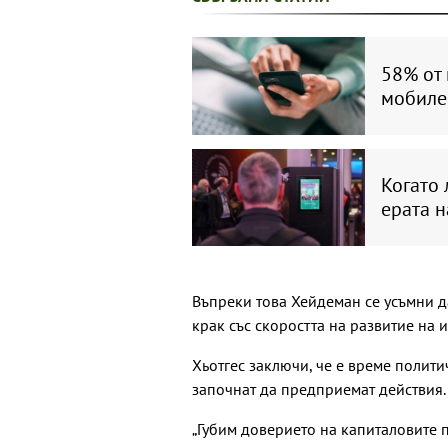
58% от 
мобилен
Когато 
ерата 
Въпреки това Хейдеман се усъмни да
крак със скоростта на развитие на и
Хьотгес заключи, че е време полити
започнат да предприемат действия.
„Губим доверието на капиталовите п