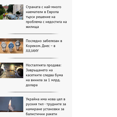
Страната с най-много
наематели в Европа
търси решение на
проблема с недостига на
жилища
Последно забелязан в
Кореком. Днес – в
JULIANY
Носталгията продава:
Завръщането на
касетките следва бума
на винила за 1 млрд.
долара
Украйна има нова цел в
руския тил - трудните за
намиране установки за
балистични ракети