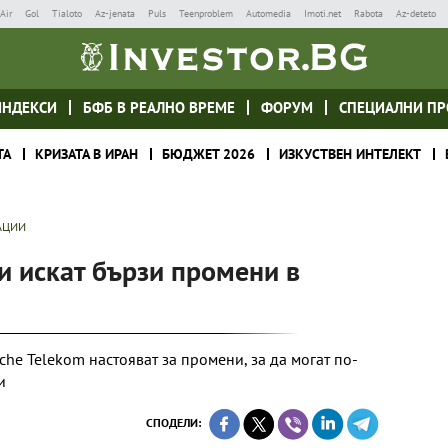
Air
Gol
Tialoto
Az-jenata
Puls
Teenproblem
Automedia
Imoti.net
Rabota
Az-deteto
ИНДЕКСИ
БФБ В РЕАЛНО ВРЕМЕ
ФОРУМ
СПЕЦИАЛНИ ПР
ТА
КРИЗАТА В ИРАН
БЮДЖЕТ 2026
ИЗКУСТВЕН ИНТЕЛЕКТ
АЦИИ
и искат бързи промени в
sche Telekom настояват за промени, за да могат по-
и
СПОДЕЛИ: