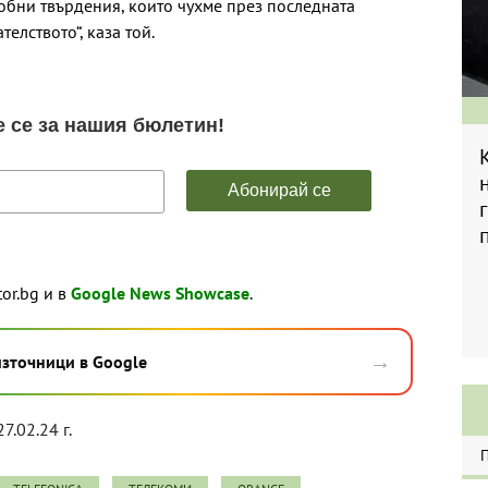
добни твърдения, които чухме през последната
елството“, каза той.
tor.bg и в
Google News Showcase
.
→
източници в Google
7.02.24 г.