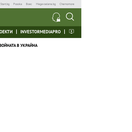
Start.bg
Posoka
Boec
Megavselena.bg
Chernomore
ОЕКТИ
INVESTORMEDIAPRO
ВОЙНАТА В УКРАЙНА