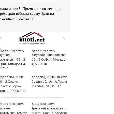
нализатор: За Тръмп ще е по-лесно да
прехвърли войната срещу Иран на
следващия президент
дава под наем,
И
Двустаен апартамент,
гр
65 m2 София, Младост
Ит
4, 550 EUR
ми
продава, Къща, 100 m2
Op
София област, с.Горна
ра
Малина, 79000 EUR
м
оп
сигурността
дава под наем,
До
Тристаен апартамент,
ни
125 m2 София, Борово,
пр