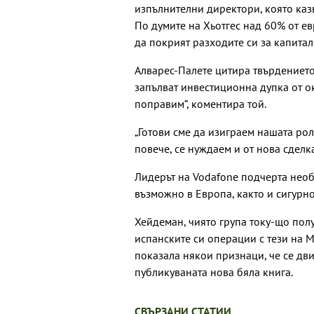
изпълнителни директори, която казв
По думите на Хьотгес над 60% от ев
да покрият разходите си за капита
Алварес-Палете цитира твърдението
запълват инвестиционна дупка от ок
поправим”, коментира той.
„Готови сме да изиграем нашата рол
повече, се нуждаем и от нова сделка
Лидерът на Vodafone подчерта нео
възможно в Европа, както и сигурн
Хейдеман, чиято група току-що пол
испанските си операции с тези на M
показала някои признаци, че се дв
публикуваната нова бяла книга.
СВЪРЗАНИ СТАТИИ