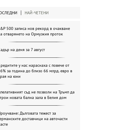
ОСЛЕДНИ
НАЙ-ЧЕТЕНИ
&P 500 записа нов рекорд в очакване
а отварянето на Ормузкия проток
адър на деня за 7 август
редитите у нас нараснаха с повече от
6% за година до близо 66 млрд. евро в
края на юни
пелативният съд не позволи на Тръмп да
трои новата бална зала в Белия дом
роучване: Дълговата тежест за
ерманските доставчици на авточасти
асте