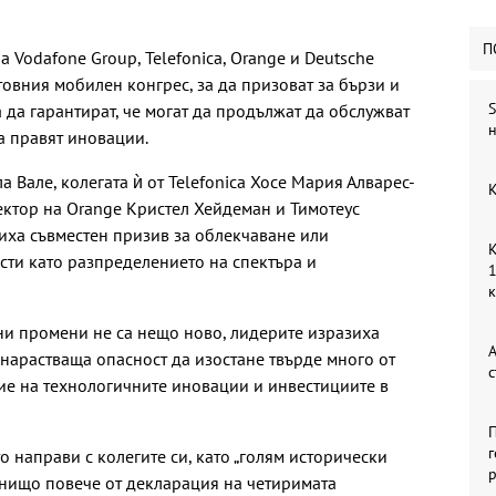
П
 Vodafone Group, Telefonica, Orange и Deutsche
овния мобилен конгрес, за да призоват за бързи и
S
 да гарантират, че могат да продължат да обслужват
н
а правят иновации.
 Вале, колегата ѝ от Telefonica Хосе Мария Алварес-
К
ектор на Orange Кристел Хейдеман и Тимотеус
виха съвместен призив за облекчаване или
К
сти като разпределението на спектъра и
1
ни промени не са нещо ново, лидерите изразиха
А
 нарастваща опасност да изостане твърде много от
с
ие на технологичните иновации и инвестициите в
П
г
 направи с колегите си, като „голям исторически
р
 е нищо повече от декларация на четиримата