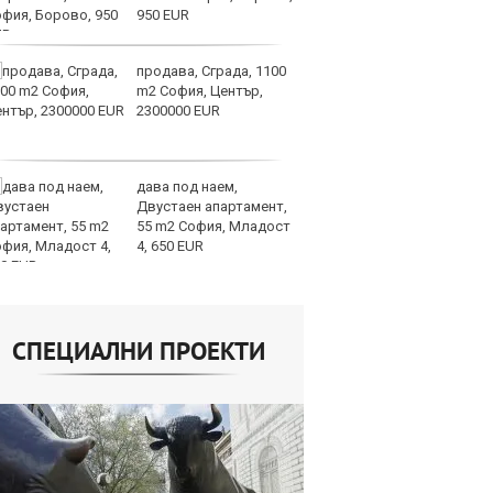
950 EUR
ви
отслабват
продава, Сграда, 1100
Ук
m2 София, Център,
ат
2300000 EUR
та
об
дава под наем,
Те
Двустаен апартамент,
ги
55 m2 София, Младост
иг
4, 650 EUR
ст
отшумяват
СПЕЦИАЛНИ ПРОЕКТИ