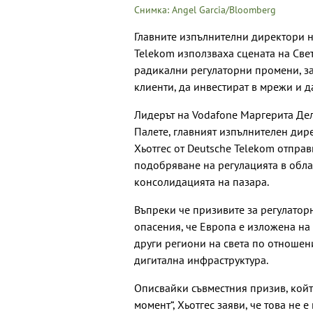
Снимка: Angel Garcia/Bloomberg
Главните изпълнителни директори на
Telekom използваха сцената на Свет
радикални регулаторни промени, за
клиенти, да инвестират в мрежи и д
Лидерът на Vodafone Маргерита Дела
Палете, главният изпълнителен дир
Хьотгес от Deutsche Telekom отпра
подобряване на регулацията в обла
консолидацията на пазара.
Въпреки че призивите за регулатор
опасения, че Европа е изложена на
други региони на света по отношен
дигитална инфраструктура.
Описвайки съвместния призив, който
момент“, Хьотгес заяви, че това не