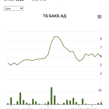
ТБ БАКБ АД
8
7
6
5
4
2k
0