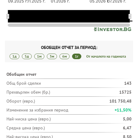
09.2025 г.
11.2025 г.
01.2026 г.
05.2026 г.
07.2026 г.
09.2025 г.
09.2025 г.
01.2026 г.
01.2026 г.
…
…
ОБОБЩЕН ОТЧЕТ ЗА ПЕРИОД:
1д
5д
1м
3м
6м
1г
От началото на годината
Обобщен отчет
Общ брой сделки
143
Прехвърлен обем (бр.)
15725
Оборот (евро.)
101 750,48
Изменение за избрания период
+11,50%
Най-ниска цена (евро.)
5,00
Средна цена (евро.)
6,47
Най-висока цена (евро.)
8,50