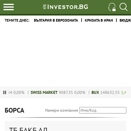
ТЕМИТЕ ДНЕС:
БЪЛГАРИЯ В ЕВРОЗОНАТА
КРИЗАТА В ИРАН
БЮДЖЕ
8.84
0,00%
SWISS MARKET
9087.35
0,00%
BUX
148632.55
1,41%
БОРСА
Намери компания
ТБ БАКБ АД