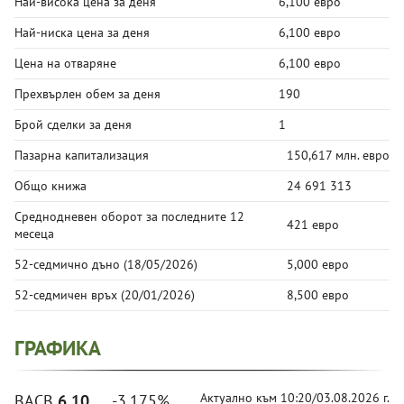
Най-висока цена за деня
6,100 евро
Най-ниска цена за деня
6,100 евро
Цена на отваряне
6,100 евро
Прехвърлен обем за деня
190
Брой сделки за деня
1
Пазарна капитализация
150,617 млн. евро
Общо книжа
24 691 313
Среднодневен оборот за последните 12
421 евро
месеца
52-седмично дъно
(18/05/2026)
5,000 евро
52-седмичен връх
(20/01/2026)
8,500 евро
ГРАФИКА
Актуално към 10:20/03.08.2026 г.
BACB
6,10
-3.175%