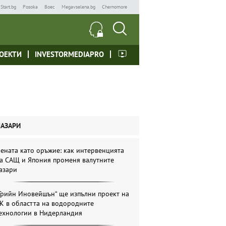
Start.bg
Posoka
Boec
Megavselena.bg
Chernomore
ОЕКТИ
INVESTORMEDIAPRO
ПАЗАРИ
ената като оръжие: как интервенцията
а САЩ и Япония променя валутните
азари
Грийн Иновейшън“ ще изпълни проект на
К в областта на водородните
ехнологии в Нидерландия