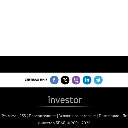
СЛЕДВАЙ НИ В:
|
Реклама
|
RSS
|
Поверителност
|
Условия за ползване
|
Портфолио
|
Ли
Инвестор.БГ АД © 2001-2026