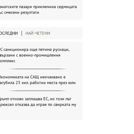
зиатските пазари приключиха седмицата
ъс смесени резултати
ОСЛЕДНИ
НАЙ-ЧЕТЕНИ
С санкционира още петима руснаци,
свързани с военно-промишления
комплекс
Икономиката на САЩ неочаквано е
агубила 23 хил. работни места през юли
ръмп отново заплашва ЕС, но този път
рюксел отказва да играе по свирката му