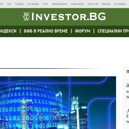
Air
Gol
Tialoto
Az-jenata
Puls
Teenproblem
Automedia
Imoti.net
Rabota
Az-deteto
ИНДЕКСИ
БФБ В РЕАЛНО ВРЕМЕ
ФОРУМ
СПЕЦИАЛНИ ПР
Й
н
п
„
Е
т