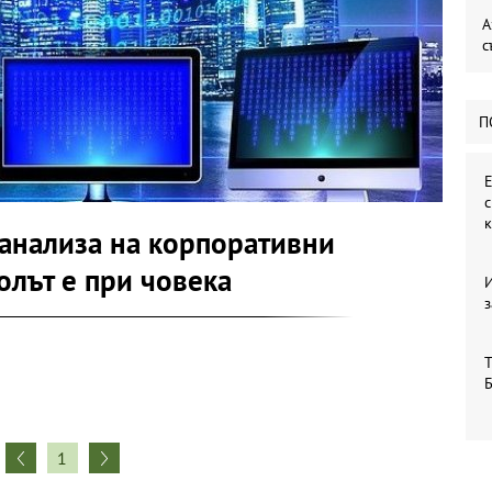
А
с
П
Е
в анализа на корпоративни
олът е при човека
з
Т
Б
1