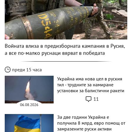
Войната влиза в предизборната кампания в Русия,
а все по-малко руснаци вярват в победата
преди 15 часа
Украйна има нова цел в руския
тил - трудните за намиране
установки за балистични ракети
11
06.08.2026
За две години Украйна е
получила 8 млрд. евро помощ от
замразените руски активи