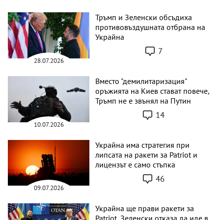
Тръмп и Зеленски обсъдиха
противовъздушната отбрана на
Украйна
7
28.07.2026
Вместо "демилитаризация"
оръжията на Киев стават повече,
Тръмп не е звънял на Путин
14
10.07.2026
Украйна има стратегия при
липсата на ракети за Patriot и
лицензът е само стъпка
46
09.07.2026
Украйна ще прави ракети за
Patriot, Зеленски отказа да иде в