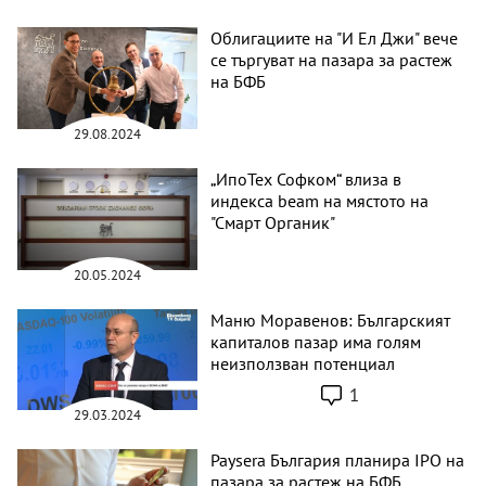
Облигациите на "И Eл Джи" вече
се търгуват на пазара за растеж
на БФБ
29.08.2024
„ИпоТех Софком“ влиза в
индекса beam на мястото на
"Смарт Органик"
20.05.2024
Маню Моравенов: Българският
капиталов пазар има голям
неизползван потенциал
1
29.03.2024
Paysera България планира IPO на
пазара за растеж на БФБ